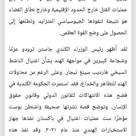
عمليات القتل خارج الحدود الإقليمية وخارج نطاق القضاء
هو نتيجة لنفوذها الجيوسياسي المتزايد وتطلعها إلى
الحصول على وضع القوة العظمى.
لقد أظهر رئيس الوزراء الكندي جاستن ترودو عزمًا
وشجاعة كبيرين في مواجهة الهند بشأن اغتيال الناشط
السيخي هارديب سينغ نيجار. وعلى الرغم من محاولات
الهند للتظاهر والخداع، فقد استمرت الحكومة الكندية في
فضح هذه الانتهاكات للقانون الدولي وقانون حقوق
الإنسان. وتوضح قصة نشرتها صحيفة واشنطن بوست
مؤخرًا ست عمليات اغتيال في باكستان نفذها جهاز
الاستخبارات الهندي منذ عام ٢٠٢١. وقد نفذ هذه