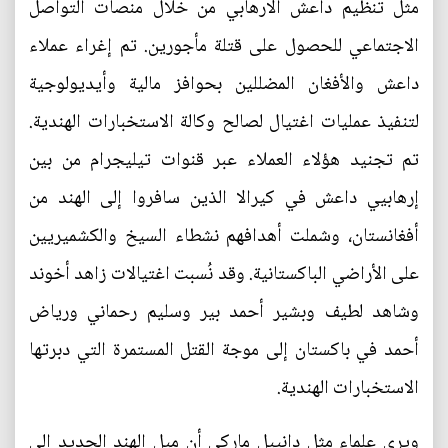
مثل تنظيم داعش الارهابي من خلال منصات التواصل
الاجتماعي للحصول على قتلة مأجورين. تم إغراء عملاء
داعش والأفغان المضللين بحوافز مالية وأيديولوجية
لتنفيذ عمليات اغتيال لصالح وكالة الاستخبارات الهندية.
تم تجنيد هؤلاء العملاء عبر قنوات تيليجرام من بين
إرهابيي داعش في كيرالا الذين سافروا إلى الهند من
أفغانستان، وشملت أهدافهم نشطاء السيخ والكشميريين
على الأراضي الباكستانية. وقد نُسبت اغتيالات زاهد أخوند
وشاهد لطيف وبشير أحمد بير وسليم رحماني ورياض
أحمد في باكستان إلى موجة القتل المستمرة التي دبرتها
الاستخبارات الهندية.
ويرى علماء مثل دانييل ماركي أن ميل الهند الجديد إلى