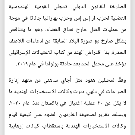
الصارخة للقانون الدولي. تتجلى القومية الهندوسية
العضلية لحزب آر إس إس وحزب بهاراتيا جاناتا في موجة
من عمليات القتل خارج نطاق القضاء، وهو ما يتناقض
بشكل صارخ مع صورة البلاد السابقة من ادعاءات اللاعنف
الحذرة. بدا اقتراض الهند من كتاب الاغتيالات الإسرائيلي
يؤخذ على محمل الجد بعد حادثة بولواما في عام ٢٠١٩.
وفقًا لمحللين هنود مثل أجاي ساهني من معهد إدارة
الصراعات في دلهي، دبرت وكالات الاستخبارات الهندية ما
لا يقل عن ٢٠ عملية اغتيال في باكستان منذ عام ٢٠٢٠.
ويسلط تقرير لصحيفة الغارديان الضوء على كيفية قيام
وكالات الاستخبارات الهندية باستقطاب كيانات إرهابية