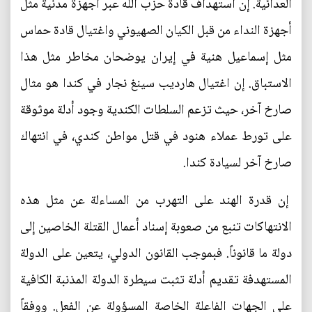
العدائية. إن استهداف قادة حزب الله عبر أجهزة مدنية مثل
أجهزة النداء من قبل الكيان الصهيوني واغتيال قادة حماس
مثل إسماعيل هنية في إيران يوضحان مخاطر مثل هذا
الاستباق. إن اغتيال هارديب سينغ نجار في كندا هو مثال
صارخ آخر، حيث تزعم السلطات الكندية وجود أدلة موثوقة
على تورط عملاء هنود في قتل مواطن كندي، في انتهاك
صارخ آخر لسيادة كندا.
إن قدرة الهند على التهرب من المساءلة عن مثل هذه
الانتهاكات تنبع من صعوبة إسناد أعمال القتلة الخاصين إلى
دولة ما قانوناً. فبموجب القانون الدولي، يتعين على الدولة
المستهدفة تقديم أدلة تثبت سيطرة الدولة المذنبة الكافية
على الجهات الفاعلة الخاصة المسؤولة عن الفعل. ووفقاً