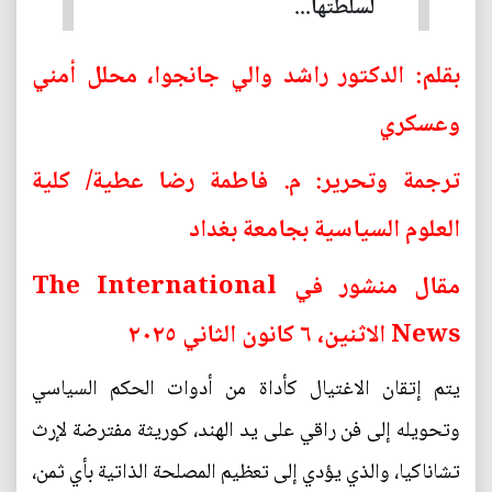
لسلطتها...
بقلم: الدكتور راشد والي جانجوا، محلل أمني
وعسكري
ترجمة وتحرير: م. فاطمة رضا عطية/ كلية
العلوم السياسية بجامعة بغداد
مقال منشور في The International
News الاثنين، ٦ كانون الثاني ٢٠٢٥
يتم إتقان الاغتيال كأداة من أدوات الحكم السياسي
وتحويله إلى فن راقي على يد الهند، كوريثة مفترضة لإرث
تشاناكيا، والذي يؤدي إلى تعظيم المصلحة الذاتية بأي ثمن،