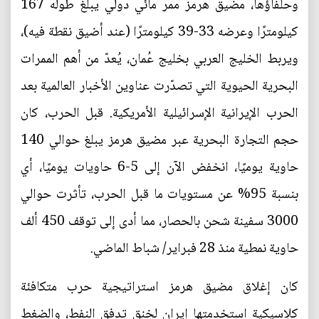
وحلفاؤها، مضيق هرمز ممر مائي دولي يبلغ طوله 167
كيلومترًا وعرضه 33-39 كيلومترًا (عند أضيق نقطة فيه)،
ويربط الخليج العربي بخليج عُمان، يُعدّ من أهم الممرات
البحرية الحيوية التي تصدّرت عناوين الأخبار العالمية بعد
الحرب الإيرانية الإسرائيلية الأمريكية. قبل الحرب، كان
حجم التجارة البحرية عبر مضيق هرمز يبلغ حوالي 140
حاوية يوميًا، انخفض الآن إلى 5-6 حاويات يوميًا، أي
بنسبة 95% عن مستويات ما قبل الحرب، تأثرت حوالي
3000 سفينة شحن بالحصار، مما أدى إلى توقف 450 ألف
حاوية نمطية منذ 28 فبراير/ شباط الماضي.
كان إغلاق مضيق هرمز استراتيجية حرب متكافئة
كلاسيكية استخدمتها إيران لخنق تدفق النفط، والضغط