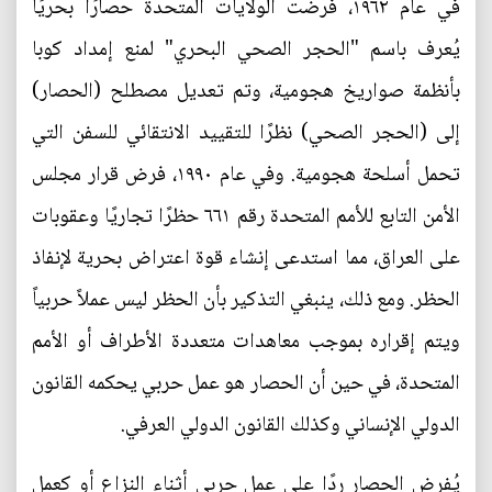
في عام ١٩٦٢، فرضت الولايات المتحدة حصارًا بحريًا
يُعرف باسم "الحجر الصحي البحري" لمنع إمداد كوبا
بأنظمة صواريخ هجومية، وتم تعديل مصطلح (الحصار)
إلى (الحجر الصحي) نظرًا للتقييد الانتقائي للسفن التي
تحمل أسلحة هجومية. وفي عام ١٩٩٠، فرض قرار مجلس
الأمن التابع للأمم المتحدة رقم ٦٦١ حظرًا تجاريًا وعقوبات
على العراق، مما استدعى إنشاء قوة اعتراض بحرية لإنفاذ
الحظر. ومع ذلك، ينبغي التذكير بأن الحظر ليس عملاً حربياً
ويتم إقراره بموجب معاهدات متعددة الأطراف أو الأمم
المتحدة، في حين أن الحصار هو عمل حربي يحكمه القانون
الدولي الإنساني وكذلك القانون الدولي العرفي.
يُفرض الحصار ردًا على عمل حربي أثناء النزاع أو كعمل