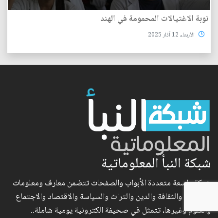
نوبة الاغتيالات المحمومة في الهند
الأربعاء 12 آذار 2025
شبكة النبأ المعلوماتية
شبكة واسعة متعددة الأبواب والصفحات تتضمن معارف ومعلومات
في الفكر والثقافة والدين والتراث والسياسة والاقتصاد والاجتماع
والعلوم وغيرها، تتمثل في صحيفة الكترونية يومية شاملة..