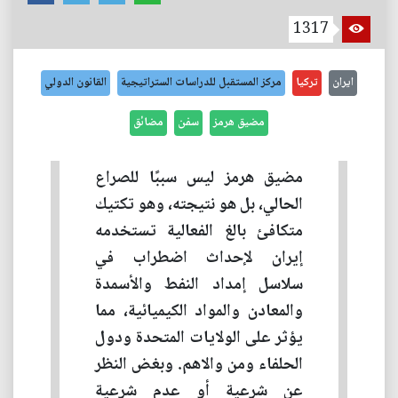
1317
ايران
تركيا
مركز المستقبل للدراسات الستراتيجية
القانون الدولي
مضيق هرمز
سفن
مضائق
مضيق هرمز ليس سببًا للصراع
الحالي، بل هو نتيجته، وهو تكتيك
متكافئ بالغ الفعالية تستخدمه
إيران لإحداث اضطراب في
سلاسل إمداد النفط والأسمدة
والمعادن والمواد الكيميائية، مما
يؤثر على الولايات المتحدة ودول
الحلفاء ومن والاهم. وبغض النظر
عن شرعية أو عدم شرعية