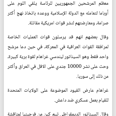
معظم المرشحين الجمهوريين للرئاسة يلقي اللوم على
أوباما لتعامله مع الدولة الإسلامية ووعده باتخاذ نهج أكثر
صرامة، ومعارضتهم لنشر قوات امريكية مقاتلة.
وقال بعضهم انهم قد يرسلون قوات العمليات الخاصة
لمرافقة القوات العراقية في المعركة، في حين دعا مرشح
واحد فقط وهو السيناتور ليندسي غراهام لقوة برية كبيرة،
وحث على نشر 10000 جندي على الاقل في العراق وأكثر
من ذلك إلى سوريا.
غراهام عارض القيود الموضوعة على الولايات المتحدة
للقيام بعمل عسكري ضد داعش.
وقال السيناتور الديمقراطي تيم كين من فرجينيا لمناقشة