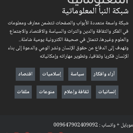
شبكة النبأ المعلوماتية
شبكة واسعة متعددة الأبواب والصفحات تتضمن معارف ومعلومات
في الفكر والثقافة والدين والتراث والسياسة والاقتصاد والاجتماع
والعلوم وغيرها، تتمثل في صحيفة الكترونية يومية شاملة..
وتهدف إلى الدفاع عن حقوق الإنسان ونشر الوعي والدعوة إلى بناء
الإنسان فكريا وثقافيا، وتطوير مهاراته وإمكانياته
آراء وافكار
سياسة
إسلاميات
اقتصاد
إنسانيات
ثقافة وإعلام
منوعات
ملفات
موبايل + واتساب : 009647902409092