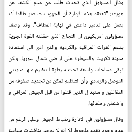
وقال المسؤول الذي تحدث طلب عن عدم الكشف عن
هويته: "تعتقد هذه الإدارة أن الجهود ستستمر طالما أنه
يعمل على تدمير داعش في نهاية المطاف". وقد وصف
مسؤولون امريكيون ان النجاح الذي حققته القوة الجوية
بدعم القوات العراقية والكردية والذي ادى الى استعادة
مدينة تكريت والسيطرة على اراضي شمال سوريا، ولكن
تبقى مساحات واسعة تحت سيطرة التنظيم منها مدينتي
الموصل والرمادي وأن التنظيم تمكن من تجديد صفوفه من
المقاتلين واستبدال الذين قتلوا من قبل الجيش العراقي و
واشنطن وحلفائها.
وقال مسؤولون في الادارة وضباط الجيش وعلى الرغم من
عدم وجود تقدم ملحوظ الا انه لا توجد مناقشات سياسة