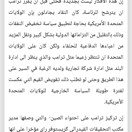
إن هذه الافكار ليست بجديدة فحتى قبل ان يقرر ترامب
ان يترشح للرئاسة، كان النقاد يجادلون بإن الولايات
المتحدة الأمريكية بحاجة لتطبيق سياسة تخفيض النفقات
وذلك بالتقليل من التزاماتها الدولية بشكل كبير ونقل المزيد
من اعباءها الدفاعية للحلفاء ولكن كان على الولايات
المتحدة ان تنتظر زعيما مثل ترامب والذي ينظر الى ادارة
البلد مثل ادارة شركة تجارية ولديه الرغبة في السير على
هذا الطريق وحتى لو تطلب ذلك تقويض القيم التي عكست
لفترة طويلة السياسة الخارجية للولايات المتحدة
الأمريكية.
إن تركيز ترامب على احتواء الصين- والتي وصفها مدير
مكتب التحقيقات الفيدرالي كريستوفر راي مؤخرا على انها