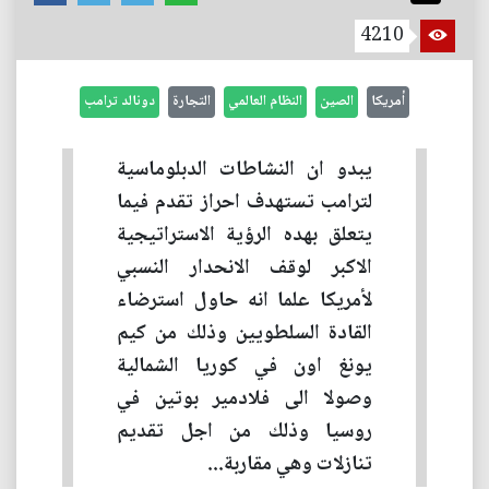
4210
أمريكا
الصين
النظام العالمي
التجارة
دونالد ترامب
يبدو ان النشاطات الدبلوماسية
لترامب تستهدف احراز تقدم فيما
يتعلق بهده الرؤية الاستراتيجية
الاكبر لوقف الانحدار النسبي
لأمريكا علما انه حاول استرضاء
القادة السلطويين وذلك من كيم
يونغ اون في كوريا الشمالية
وصولا الى فلادمير بوتين في
روسيا وذلك من اجل تقديم
تنازلات وهي مقاربة...