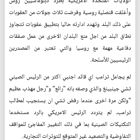
الولايات المتحدة الأمريكية بطرد دبلوماسيين روس
وأغلقت قنصلية روسية وفرضت ثلاث جولات من العقوبات
على ذلك البلد وتهدد ادارته حاليا بتطبيق عقوبات تتجاوز
نطاق البلد من اجل منع البلدان الاخرى من عمل صفقات
دفاعية مهمة مع روسيا والتي تعتبر من المصدرين
الرئيسيين للأسلحة.
لم يجامل ترامب اي قائد اجنبي اكثر من الرئيس الصيني
تشي جينبينغ والذي وصفه بانه "رائع" و"رجل مهذب عظيم
"ولكن مرة اخرى عندما رفض تشي ان يستجيب لمطالب
ترامب، لم يتردد الرئيس الامريكي بالرد مستخدما
التكتيكات الصينية بما في ذلك التغيير المفاجئ للمواقف
التفاوضية والتصعيد غير المتوقع للتوترات التجارية.