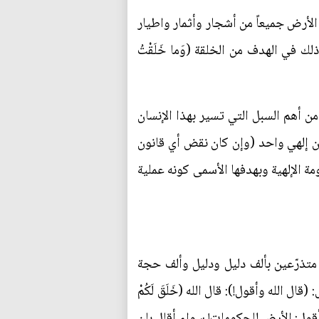
الأرض جميعاً من أشجار وأثمار واطيار
في الهدف من الخلقة (وَما خَلَقْتُ
لْأَرْضِ جَميعاً) هو نقض لواحد من أهم السبل التي تسير بهذا الإنسان
 إلهي واحد (وإن كان نقض أي قانون
مة الإلهية وبهدفها الأسمى كونه عملية
ية متذرّعين بألف دليل ودليل وألف حجة
الله وأقول!): قال الله (خَلَقَ لَكُمْ
ا)) وأقول: الأرض للحكومات! سواء أقال بان