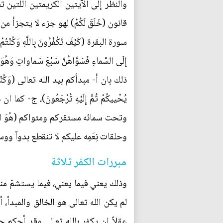
والنظر إلى الآيتين الكريمتين اللتين تضم
قانون (خَلَقَ لَكُمْ) لهو جزء لا يتجزأ
سورة البقرة (كَيْفَ تَكْفُرُونَ بِاللَّهِ وَكُنْتُمْ أَ
ذلك بان أ- مبدأكم بيد الله تعالى (وَكُنْتُ
يُحْييكُمْ ثُمَّ إِلَيْهِ تُرْجَعُونَ)، 
وتحت سمائه مستقركم ومثواكم (هُوَ الَّذي خَلَ
وحلقات نِعَمِه عليكم لا تنقطع بدواً ووس
مبررات الكفر ثلاثة
وذلك يعني فيما يعني، فيما يستشمّ منه، ان
لم يكن الله تعالى هو الخالق والمبدأ، 
عقلاً ان يكفر بالله تعالى وقد أحكم