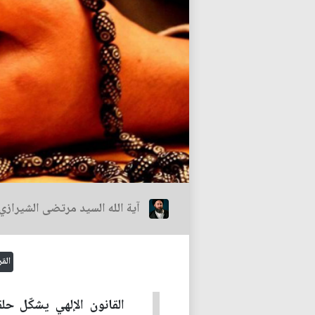
آية الله السيد مرتضى الشيرازي
القر
القانون الإلهي يشكّل حل