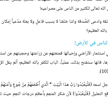
الله تعالى للكثير من الناس على مصراعيه!
قة وادعى الصِّدفة واننا خلقنا لا بسبب فاعلٍ ولا بعلة مدّعياً إمكان 
بالله العظيم؟
لناس في الأرض!
ستثمار الأراضي وإحيائها فمنعتهم عن زراعتها وحجبتهم عن استصل
نها ستفتح بذلك، عملياً، الباب للكفر بالله العظيم؛ ألم يقل الإمام عليه
 موقع التعليل (فَلْيَعْبُدُوا) لأن شكر المنعِم بأعظم درجات النعِم حيث