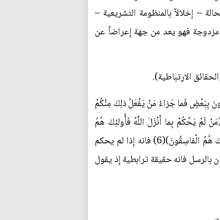
ة – إخلالاً بالمنظومة التشريعية –
مة مزدوجة فهو يعد من جهة إعراضاً عن
لحقائق الارتباطية).
ْضٍ فَما جَزاءُ مَنْ يَفْعَلُ ذلِكَ مِنْكُمْ
ْمَ الْقِيامَةِ يُرَدُّونَ إِلى‏ أَشَدِّ الْعَذابِ وَمَا اللَّهُ بِغافِلٍ عَمَّا تَعْمَلُونَ)(3) ويقول (مَنْ لَمْ يَحْكُمْ بِما أَنْزَلَ اللَّهُ فَأُولئِكَ هُمُ
الْكافِرُونَ)(4) و(وَمَنْ لَمْ يَحْكُمْ بِما أَنْزَلَ اللَّهُ فَأُولئِكَ هُمُ الظَّالِمُونَ)(5) و(وَمَنْ لَمْ يَحْكُمْ بِما أَنْزَلَ اللَّهُ فَأُولئِكَ هُمُ الْفاسِقُونَ)(6) فانه إذا لم يحكم
ن بالرسل فانه حقيقة ترابطية إذ يقول