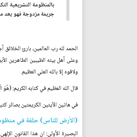
بالمنظومة التشريعية التكو
جريمة مزدوجة فهو يعد من
الحمد لله رب العالمين، بارئ الخلائق 
وعلى أهل بيته الطيبين الطاهرين الأبرا
ولاقوه إلا بالله العلي العظيم.
قال الله العظيم في كتابه الكريم: (هُوَ الَّذي خَلَقَ لَكُمْ ما فِي الْأَرْ
في هاتين الآيتين الكريمتين بصائر كثي
(الأرض للناس) حلقة في منظومة
البصيرة الأولى: ان هذا القانون الإلهي