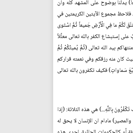
َميعاً) يدلنا بوضوح على المشهد كله وان
وين، فلاحظ مجموع الآيتين الكريمتين في
 خَلَقَ لَكُمْ ما فِي الْأَرْضِ جَميعاً ثُمَّ اسْتَوى‏
 الاستنكاري في الآية الكريمة منصبّ على إستبشاع الكفر بالله تعالى معلّلاً
كم بيد الله تعالى (ثُمَّ يُميتُكُمْ ثُمَّ
عالى حيث كان منه رزقكم وفي نعمته قراركم
َّ سَبْعَ سَماواتٍ) فكيف تكفرون بالله تعالى
ُونَ بِاللَّهِ...) هي هذه الثلاثة: (إذا
 والمصير) مادام ان الإنسان لا يحق له
فة أو كالحكومات الجائرة، احدى هذه