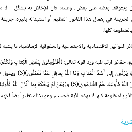
ويتوقف بعضه على بعض.. وعليه: فان الإخلال به يشكّل – لا محال
ون الجريمة في إهمال هذا القانون العظيم أو استبداله بغيره، جري
المنظومة كلها.
 القوانين الاقتصادية والاجتماعية والحقوقية الإسلامية، ما يشبه (ا
ارتباطية ورد قوله تعالى: (أَفَتُؤْمِنُونَ بِبَعْضِ الْكِتابِ وَتَكْفُرُونَ بِبَع
إِلاَّ خِزْيٌ فِي الْحَياةِ الدُّنْيا وَيَو
فر بالمنظومة كلها لا بهذه الآية فحسب، وهو بذلك نظير أيضاً للإيما
شرية