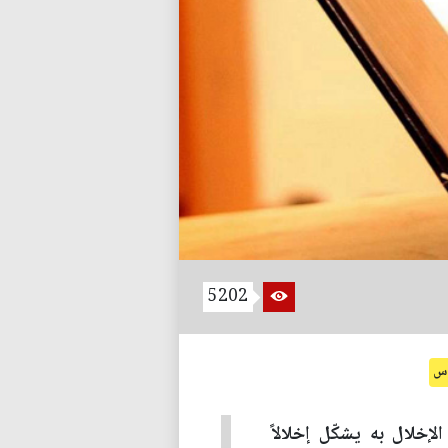
5202
اس
إخلال به يشكّل إخلالاً