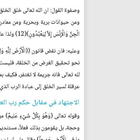
وصفوة القول: ان الله تعالى خلق الخلق
ومن حيوانات برية وبحرية ومن معادن 
الْجِنَّ وَالْإِنْسَ إِلاَّ لِيَعْبُدُونِ)(12) ولذا عاقبهم وأنكر عليهم بقوله: (كَيْفَ تَكْفُرُونَ بِاللَّهِ).
نحو تحقيق الغرض من الخلقة، فليست 
لله تعالى فانه جريمة لا تغتفر، فكيف ب
عرقلة لسير الخلق إلى عبادة الرب الذي
الاجتهاد في مقابل حكم رب العب
وقوله تعالى (وَهُوَ بِكُلِّ شَيْ‏ءٍ ع
وحجة، بل يقومون بذلك فعلاً، مستندين إل
ما فِي الْأَرْضِ جَميعاً) وقال على لسان ر