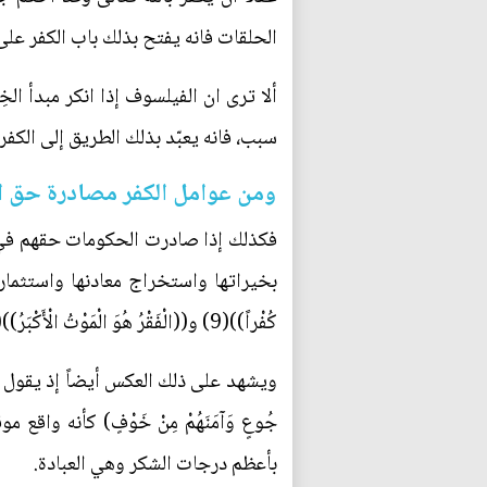
الحلقات فانه يفتح بذلك باب الكفر على 
ألا ترى ان الفيلسوف إذا انكر مبدأ الخِل
سبب، فانه يعبّد بذلك الطريق إلى الكفر 
ومن عوامل الكفر مصادرة حق ا
فكذلك إذا صادرت الحكومات حقهم في ا
بخيراتها واستخراج معادنها واستثمارها، فا
كُفْراً))(9) و((الْفَقْرُ هُوَ الْمَوْتُ الْأَكْبَرُ))(10).
جُوعٍ وَآمَنَهُمْ مِنْ خَوْفٍ) كأنه واقع
بأعظم درجات الشكر وهي العبادة.