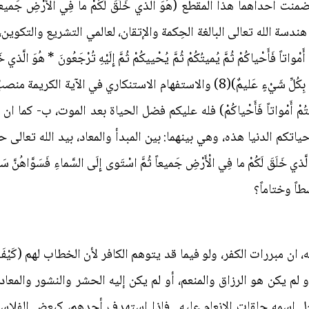
نت احداهما هذا المقطع (هُوَ الَّذي خَلَقَ لَكُمْ ما فِي الْأَرْضِ ج
 من هندسة الله تعالى البالغة الحِكمة والإتقان، لعالمي التشريع والتك
مْواتاً فَأَحْياكُمْ ثُمَّ يُميتُكُمْ ثُمَّ يُحْييكُمْ ثُمَّ إِلَيْهِ تُرْجَعُونَ * هُوَ الَّذي
إِلَى السَّماءِ فَسَوَّاهُنَّ سَبْعَ سَماواتٍ وَهُوَ بِكُلِّ شَيْ‏ءٍ عَليمٌ)(8) والاستفهام
مْ أَمْواتاً فَأَحْياكُمْ) فله عليكم فضل الحياة بعد الموت، ب- كما ان منتها
ج- كما ان حياتكم الدنيا هذه، وهي بينهما: بين المبدأ والمعاد، بيد الله ت
قَ لَكُمْ ما فِي الْأَرْضِ جَميعاً ثُمَّ اسْتَوى‏ إِلَى السَّماءِ فَسَوَّاهُن
طاً وختاماً؟
 مبررات الكفر، ولو فيما قد يتوهم الكافر لأن الخطاب لهم (كَيْفَ تَكْفُر
أو لم يكن هو الرزاق والمنعم، أو لم يكن إليه الحشر والنشور والمعاد
 جل اسمه حلقات الإنعام عليه.. فإذا استهدف أحدهم، كبعض الفلاس