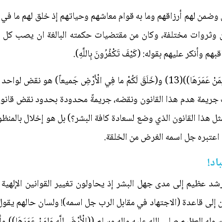
 وضمن لهم أرزاقهم وما به قوام معاشهم وحياتهم إذ خلق لهم ما في 
وثروات مختلفة، وكان من مقتضيات حكمته البالغة ان يصب كل ذلك 
وعليه: فان نقض قانون ((الْأَرْضَ لِلَّهِ وَلِمَنْ عَمَرَهَا))(13) و(خَلَقَ لَكُمْ ما فِي ا
جريمة هدم هذا القانون ونقضه، جريمةً محدودة بحدود نقض قانون
مثل هذا القانون الذي وضع لسعادة كافة البشر؟) بل هو إخلال بالمنظو
 اعتبره جل اسمه الغرض من الخلقة.
اد!
َليمٌ) مرشد عظيم إلى مدى جهل البشر إذ يحاولون تغيير القوانين الإله
ى قاعدة (الاجتهاد في مقابل الرب جل اسمه)! ولسان حالهم يقول: (قال 
سوله العظيم صلى الله عليه واله وسلم ((الْأَرْضَ لِلَّهِ وَلِمَنْ عَمَرَهَ