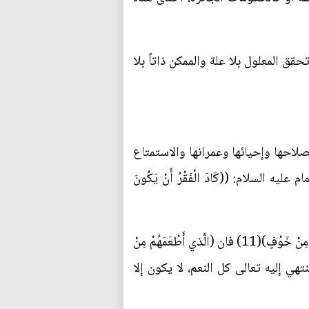
تحقق المعلول بلا علة والممكن ذاتاً بلا
احها وإحيائها وعمرانها والاستمتاع
 السلام: ((كَادَ الْفَقْرُ أَنْ يَكُونَ
ويشهد على ذلك العكس أيضاً إذ يقول جل اسمه (فَلْيَعْبُدُوا رَبَّ هذَا الْبَيْتِ * الَّذي أَطْعَمَهُمْ مِنْ جُوعٍ وَآمَنَهُمْ مِنْ خَوْفٍ)(11) فان (الَّذي أَطْعَمَهُمْ مِنْ
 تنتهي إليه تعالى كل النعم، لا يكون إلا