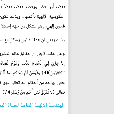
بعضه أزَر بعض ويعضد بعضه بعضاً بل 
التكوينية الإلهية بأكملها.. وبذلك تك
قانون إلهي، وهو يشكل من جهة إخلالاً ب
وذلك يعني ان هذا القانون يشكل مع سائر
ولعل لذلك، لأجل ان حقائق عالم التشريع، حقائق 
حتى بواحد من أحكام الله تعالى فهو كا
تعالى (لا نُفَرِّقُ بَيْنَ أَحَدٍ مِنْ رُسُلِهِ)(7).
الهندسة الإلهية العامة لحياة الب