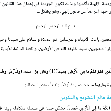
ينية الإلهية بأكملها وبذلك تكون الجريمة في إهمال هذا القانون ا
 جهة إعراضاً عن قانون إلهي، وهو يشكل...
بسم الله الرحمن الرحيم
أجمعين، باعث الأنبياء والمرسلين، ثم الصلاة والسلام على سيدنا و
ر المنتجبين، سيما خليفة الله في الأرضين، واللعنة الدائمة الأبدي
ضِ جَميعاً)(1) وقال جل اسمه: (وَالْأَرْضَ وَضَعَها لِلْأَنامِ)(2).
رة وفيهما مباحث عديدة أيضاً، ولنبدأ ببعض البصائر:
 عالم التشريع والتكوين
 (لَكُمْ ما فِي الْأَرْضِ جَميعاً) يشكّل حلقة في سلسلة متكاملة ولِ