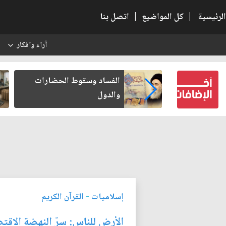
الرئيسية
|
كل المواضيع
|
اتصل بنا
آراء وافكار
س
عين كتب لنفسه
الفساد وسقوط الحضارات
والدول
إسلاميات
-
القرآن الكريم
الأرض للناس: سرّ النهضة الاقت