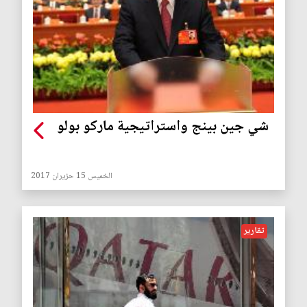
شي جين بينج واستراتيجية ماركو بولو
الخميس 15 حزيران 2017
تقارير