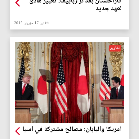
كازاخستان بعد نزارباييف: تغيير هادئ
لعهد جديد
الأثنين 17 حزيران 2019
تقارير
امريكا واليابان: مصالح مشتركة في اسيا