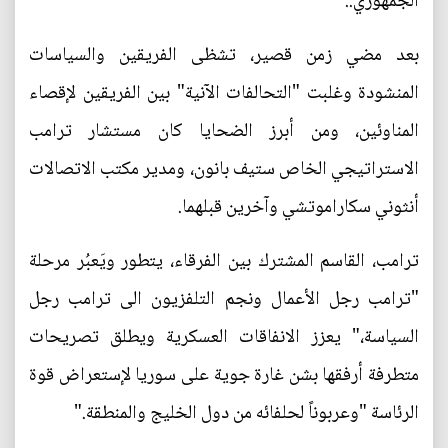
الجمهوري.."
بعد مضي زمن قصير، تشظى الفريقين والسياسات
المنشودة وغلبت "التحالفات الآنية" بين الفريقين لإقصاء
المناوئين، ومن أبرز الضحايا كان مستشار ترامب
الاستراتيجي الخاص ستيف بانون، ومدير مكتب الاتصالات
أنثوني سكاراموتشي وآخرين قبلهما.
ترامب، القاسم المشترك بين الفرقاء، يتطور ويَعبُر مرحلة
"ترامب رجل الأعمال ونجم التلفزيون الى ترامب رجل
السياسة،" يعزز الانفاقات العسكرية ويطلق تصريحات
متطرفة أرفقها بشن غارة جوية على سوريا لإستعراض قوة
الرئاسة "وعربوناً لحلفائه من دول الخليج والمنطقة."