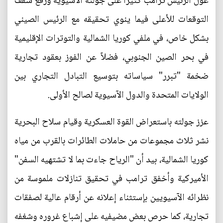
عوّل الرئيس ترامب كثيراً على جولته الآسيوية ورفع سقف
التوقعات للأعلى فيما ينوي تحقيقه مع الرئيس الصيني
بشكل خاص، في ملفي كوريا الشمالية والتوترات الإقليمية
في بحر الصين الجنوبي، فضلاً عن الفوز بعقود تجارية
ضخمة "تبرر" سياساته بتوسيع التبادل التجاري بين
الولايات المتحدة والدول الآسيوية لصالح الأولى.
عزز جولته باستعراض القوة العسكرية وقيام سلاح البحرية
نشر ثلاث مجموعات من حاملات الطائرات بالقرب من مياه
كوريا الشمالية، بيد أن "الرياح جاءت بما لا تشتهيه السفن"
الأميركية وأخفق ترامب في تحقيق تنازلات ملموسة من
نظرائه الآسيويين بإستثناء إعلانه عن أرقام عالية لصفقات
تجارية، كما حرص بعض مضيفيه على إشباع غروره وشغفه