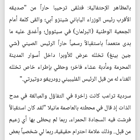
بالمظاهر الإحتفالية: فتلقى ترحيبا حاراً من "صديقه
الأقرب رئيس الوزراء الياباني شينزو آبي؛ والقى كلمة أمام
الجمعية الوطنية (البرلمان) في سيئوول؛ وأغدق عليه ما
بدى متعمداً باستقبالاً رسمياً حاراً الرئيس الصيني (شي
جين بينغ) تخلله عرض للأوبرا داخل أسوار المدينة
المحرمة ومأدبة عشاء فاخر؛ وحظي بإطراء خاص تخلله
الغناء له من قبل الرئيس الفليبيني رودريغو دوتيرتي."
سردية ترامب كانت زاخرة في التفاؤل والمبالغة في مدح
الذات إذ قال في محطته بالعاصمة مانيلا "لقد كان استقبالاً
فرشت فيه السجادة الحمراء، ربما لم يحظى بها أي زعيم
من قبل.. وذلك علامة احترام حقيقية، ربما لي شخصياً بعض