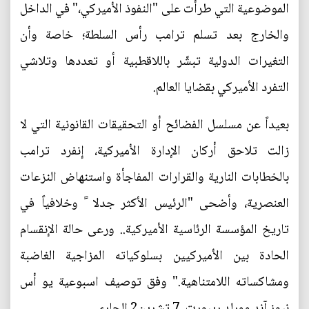
الموضوعية التي طرأت على "النفوذ الأميركي،" في الداخل
والخارج بعد تسلم ترامب رأس السلطة؛ خاصة وأن
التغيرات الدولية تبشّر باللاقطبية أو تعددها وتلاشي
التفرد الأميركي بقضايا العالم.
بعيداً عن مسلسل الفضائح أو التحقيقات القانونية التي لا
زالت تلاحق أركان الإدارة الأميركية، إنفرد ترامب
بالخطابات النارية والقرارات المفاجأة واستنهاض النزعات
العنصرية، وأضحى "الرئيس الأكثر جدلا ً وخلافياً في
تاريخ المؤسسة الرئاسية الأميركية.. ورعى حالة الإنقسام
الحادة بين الأميركيين بسلوكياته المزاجية الغاضبة
ومشاكساته اللامتناهية." وفق توصيف اسبوعية يو أس
نيوز آند وورلد ريبورت، 7 تشرين2 الجاري.