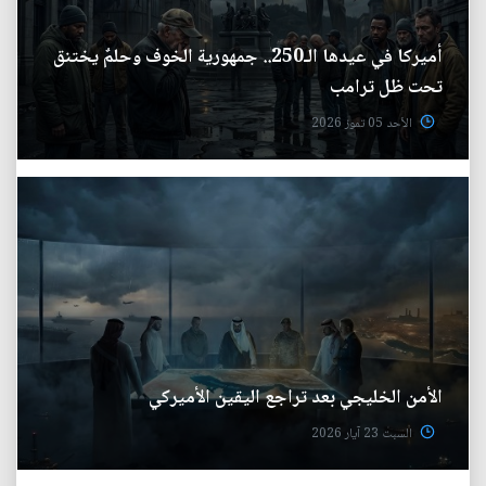
أميركا في عيدها الـ250.. جمهورية الخوف وحلمٌ يختنق
تحت ظل ترامب
الأحد 05 تموز 2026
الأمن الخليجي بعد تراجع اليقين الأميركي
السبت 23 آيار 2026