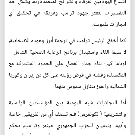
اتساع الهوة بين الفرقاء والشرائح المتعددة ربما يشكل أحد
التفسيرات لتعثر جهود ترامب وفريقه في تحقيق أي
انجازات ملموسة.
كما أخفق الرئيس ترامب في ترجمة أبرز وعوده الانتخابية،
لا سيما الغاء واستبدال برنامج الرعاية الصحية الشامل –
اوباما كير؛ بناء جدار الفصل على الحدود المشتركة مع
المكسيك؛ وفشله في فرض رؤيته على كل من إيران وكوريا
الشمالية والفوز بتنازل ملموس منهما.
أما التجاذبات شبه اليومية بين المؤسستين الرئاسية
والتشريعية (الكونغرس) فلم تسعف أي من الفريقين خاصة
وأنهما ينتميان للحزب الجمهوري عينه؛ وترامب، بحكم