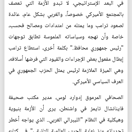
في البعد الإستراتيجي، لا تبدو الأزمة التي تعصف
بالمجتمع الأميركي خصوصاً، والغربي بشكل عام، عائدة
لصعود ترامب وما يمثله من امتدادات ومصالح فحسب،
خاصة وأن نهجه وسياساته الملموسة تطابق توجهات
"رئيس جمهوري محافظ." بكلمة أخرى، استطاع ترامب
إبطال مفعول بعض الإجراءات والقيود التي فرضها أسلافه،
وهي الميزة الملازمة لرئيس يمثل الحزب الجمهوري في
العرف السياسي الأميركي.
الصحافي المرموق إدوارد لوس، مدير مكتب صحيفة
فاينانشال تايمز في واشنطن، يرى أن الأزمة بنيوية
وهيكلية في النظام "الليبرالي الغربي.. الذي يواجه أخطر
تحدياته منذ نهاية الحرب العالمية الثانية ،" في كتابه