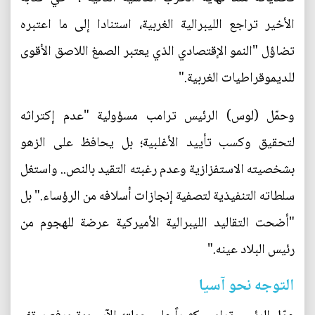
الأخير تراجع الليبرالية الغربية، استنادا إلى ما اعتبره
تضاؤل "النمو الإقتصادي الذي يعتبر الصمغ اللاصق الأقوى
للديموقراطيات الغربية."
وحمّل (لوس) الرئيس ترامب مسؤولية "عدم إكتراثه
لتحقيق وكسب تأييد الأغلبية؛ بل يحافظ على الزهو
بشخصيته الاستفزازية وعدم رغبته التقيد بالنص.. واستغل
سلطاته التنفيذية لتصفية إنجازات أسلافه من الرؤساء." بل
"أضحت التقاليد الليبرالية الأميركية عرضة للهجوم من
رئيس البلاد عينه."
التوجه نحو آسيا