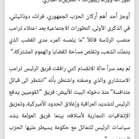
أوجز أحد أهم أركان الحزب الجمهوري، فرانك دوناتيللي،
في الذكرى الأولى، التطورات الاجتماعية بعد اعتلاء ترامب
منصب الرئاسة قائلاً "ما يلمسه المرء مدى الغضب الذي
يتملك الشعب، وتقلص مساحة القضايا والهموم المشتركة."
لم يعد سراً حالة الانقسام التي رافقت فريق الرئيس ترامب
الاستشاري والذي وصفته واشنطن بأنه "انشطر الى قبائل
متنافسة" منذ دخوله البيت الأبيض: فريق "القوميين يدفع
الرئيس لتشديد المراقبة وإغلاق الحدود الأميركية، وتمزيق
الإتفاقيات التجارية لأسلافه؛ بينما فريق العولمة يشد
سياسات الرئيس للتماثل مع حكومة يسيطر عليها الحزب