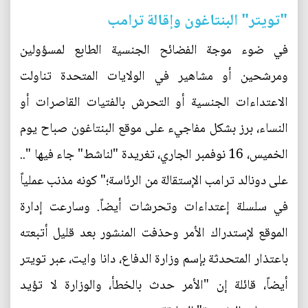
"تويتر" البنتاغون وإقالة ترامب
في ضوء موجة الفضائح الجنسية الطابع لمسؤولين
ومرشحين أو مشاهير في الولايات المتحدة تناولت
الاعتداءات الجنسية أو التحرش بالفتيات القاصرات أو
النساء، برز بشكل مفاجيء على موقع البنتاغون صباح يوم
الخميس، 16 نوفمبر الجاري، تغريدة "لناشط" جاء فيها "..
على دونالد ترامب الإستقالة من الرئاسة؛" كونه مذنب عملياً
في سلسلة إعتداءات وتحرشات أيضاً. وسارعت إدارة
الموقع لإستدراك الأمر وحذفت المنشور بعد قليل أتبعته
باعتذار المتحدثة بإسم وزارة الدفاع، دانا وايت، عبر تويتر
أيضاً، قائلة إن "الأمر حدث بالخطأ، والوزارة لا تؤيد