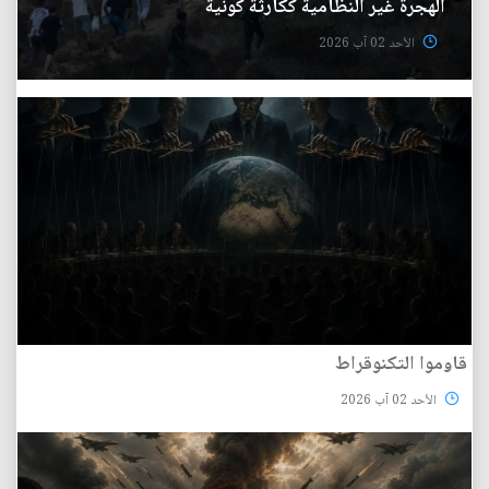
الهجرة غير النظامية ككارثة كونية
الأحد 02 آب 2026
قاوموا التكنوقراط
الأحد 02 آب 2026