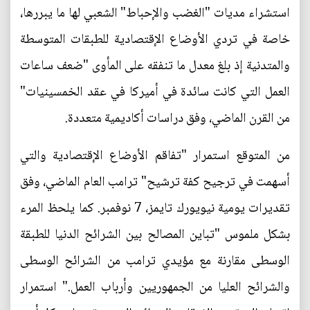
استشراء مديات "الغضب والإحباط" الشعبي لها ما يبررها،
خاصة في تردي الأوضاع الإقتصادية للطبقات المتوسطة
والمتدنية إذ بلغ معدل ما تنفقه على المأوى "ضعف ساعات
العمل التي كانت سائدة في أميركا في عقد الخمسينيات"
من القرن الماضي، وفق دراسات أكاديمية متعددة.
من المتوقع استمرار "تفاقم الأوضاع الإقتصادية والتي
أسهمت في ترجيح كفة ترشيح" ترامب العام الماضي، وفق
تقديرات يومية نيويورك تايمز، 7 نوفمبر. كما يلحظ المرء
بشكل ملموس "تباين المصالح بين الشرائح الدنيا للطبقة
الوسطى مقارنة مع مؤيدي ترامب من الشرائح الوسطى
والشرائح العليا من الجمهوريين وأرباب العمل." استمرار