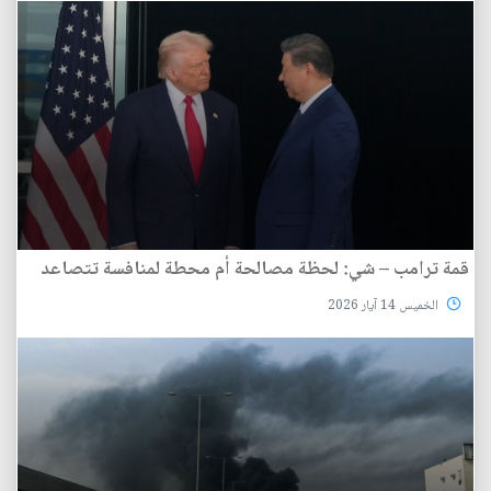
قمة ترامب – شي: لحظة مصالحة أم محطة لمنافسة تتصاعد
الخميس 14 آيار 2026