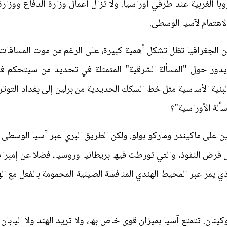
وبا الغربية عند طرفي أوراسيا. ولا تزال أعمال وزارة الدفاع ووزا
لاهتمام لآسيا الوسطى.
كن الجغرافيا تظل تشكل أهمية كبيرة، على الرغم من موت المسافات 
يدور حول "المسألة الشرقية" المتمثلة في تحديد من سيتحكم في 
 البنية الأساسية مثل خط السكك الحديدية من برلين إلى بغداد الت
ألة الأوراسية"؟
ن على ماكيندر وماركو بولو. ولكن الطريق البري عبر آسيا الوسطى 
 فرض النفوذ، والتي تورطت فيها بريطانيا وروسيا، فضلا عن إمبرا
ي يمر عبر المحيط الهندي المنافسة الصينية المحمومة بالفعل مع ال
نان. تتمتع آسيا بميزان قوى خاص بها، ولا تريد الهند ولا اليابان 