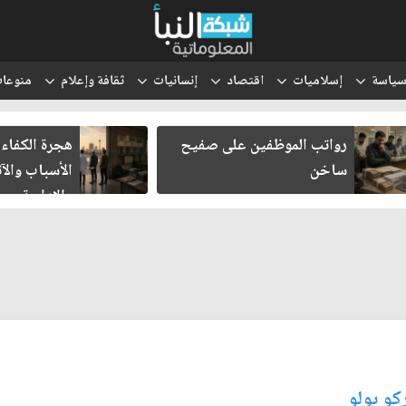
ياسة
إسلاميات
اقتصاد
إنسانيات
ثقافة وإعلام
منوعا
رواتب الموظفين على صفيح
هجرة الكفاءا
ساخن
الأسباب والآث
والإدارية
كو بولو