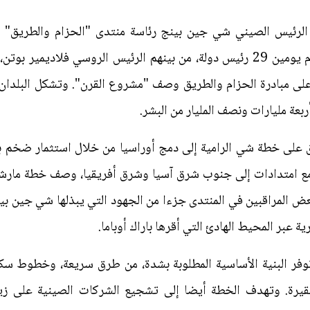
 الرئيس الصيني شي جين بينج رئاسة منتدى "الحزام والطريق" 
 على مبادرة الحزام والطريق وصف "مشروع القرن". وتشكل البلدان 
عة مليارات ونصف المليار من البشر.
علان عنها في عام 2013، أطلِق على خطة شي الرامية إلى دمج أوراسيا من خلال استثم
، مع امتدادات إلى جنوب شرق آسيا وشرق أفريقيا، وصف خطة مارشا
ض المراقبين في المنتدى جزءا من الجهود التي يبذلها شي جين بين
ة عبر المحيط الهادئ التي أقرها باراك أوباما.
وفر البنية الأساسية المطلوبة بشدة، من طرق سريعة، وخطوط س
قيرة. وتهدف الخطة أيضا إلى تشجيع الشركات الصينية على زياد