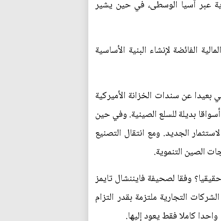
ة عبر آسيا الوسطى، في حين يشير
لية الفائضة لإنشاء البنية الأساسية
ي بعيدا عن سندات الخزانة الأميركية
سواقا بديلة للسلع الصينية. وفي حين
ستثمار الجديد. ومع انتقال التصنيع
جات الصين التنموية.
 حقيقيا؟ وفقا لصحيفة فايننشال تايمز
لشركات التجارية ملتزمة بقدر التزام
احدا كاملا فقط يعود إليها.