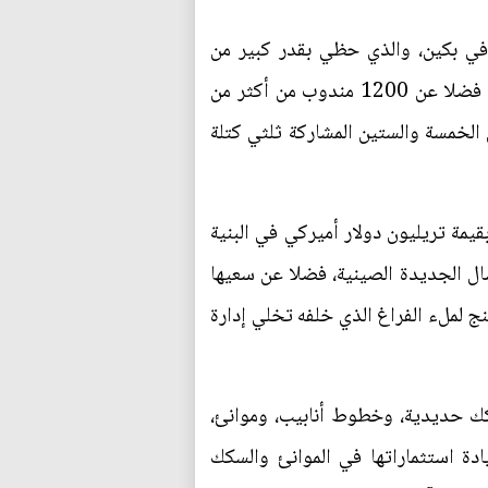
في بكين، والذي حظي بقدر كبير من
التنسيق. وقد اجتذب الحدث الذي دام يومين 29 رئيس دولة، من بينهم الرئيس الروسي فلاديمير بوتن، فضلا عن 1200 مندوب من أكثر من
الخمسة والستين المشاركة ثلثي كتلة
ار ضخم بقيمة تريليون دولار أميركي في البنية
ل الجديدة الصينية، فضلا عن سعيها
ج لملء الفراغ الذي خلفه تخلي إدارة
كك حديدية، وخطوط أنابيب، وموانئ،
ة استثماراتها في الموانئ والسكك