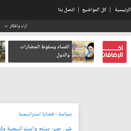
الرئيسية
|
كل المواضيع
|
اتصل بنا
آراء وافكار
س
بعين كتب لنفسه
الفساد وسقوط الحضارات
والدول
سياسة
-
قضايا استراتيجية
شي جين بينج واستراتيجية مار