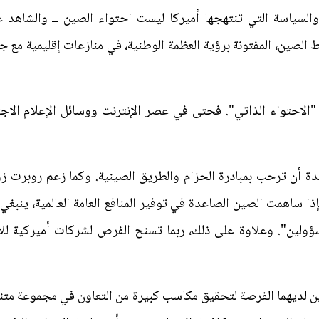
والسياسة التي تنتهجها أميركا ليست احتواء الصين ــ والشاهد ع
الصين، المفتونة برؤية العظمة الوطنية، في منازعات إقليمية مع جير
الاحتواء الذاتي". فحتى في عصر الإنترنت ووسائل الإعلام الاجت
دة أن ترحب بمبادرة الحزام والطريق الصينية. وكما زعم روبرت زول
ذا ساهمت الصين الصاعدة في توفير المنافع العامة العالمية، ينبغ
ين". وعلاوة على ذلك، ربما تسنح الفرص لشركات أميركية للاس
ن لديهما الفرصة لتحقيق مكاسب كبيرة من التعاون في مجموعة متنوع