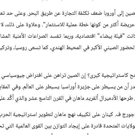
لصين إلى أوروبا ضعف تكلفة التجارة عن طريق البحر. وعلى حد تعبير
ريضة أكثر من كونها خطة عملية للاستثمار". وعلاوة على ذلك، لا
نت "فيلة بيضاء" اقتصادية، وربما تفسد الصراعات الأمنية المشا
ء الحضور الصيني الأكبر في المحيط الهندي، كما تسعى روسيا، وترك
جح كاستراتيجية كبرى؟ إن الصين تراهن على افتراض جيوسياسي قدي
 أن من يسيطر على جزيرة أوراسيا يسيطر على العالَم. وفي المقابل
حها الأدميرال ألفريد ماهان في القرن التاسع عشر والذي أكَّد على
ف جورج ف. كينان على تكييف نهج ماهان لتطوير استراتيجية الحرب
ولايات المتحدة قادرة على إيجاد التوازن بين القوى العالمية التي ت