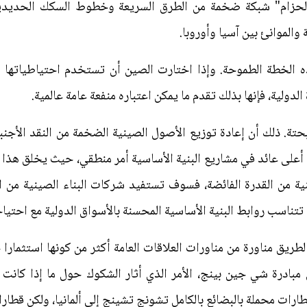
الحزام" شبكة ضخمة من الطرق السريعة وخطوط السكك الحديدي
والموانئ بين آسيا وأوروبا.
ه الخطة الطموحة. وإذا اختارت الصين أن تستخدم احتياطياتها الما
لدولية، فإنها بذلك تقدم ما يمكن اعتباره منفعة عامة عالمية.
ة. ذلك أن إعادة توزيع الأصول الصينية الضخمة من النقد الأجنب
على عائد في مشاريع البنية الأساسية أمر منطقي، حيث يخلق هذا أ
 من القدرة الفائضة، فسوف تستفيد شركات البناء الصينية من الا
 تتناسب روابط البنية الأساسية المحسنة بالأسواق الدولية مع احتيا
الطريق مناورة من مناورات العلاقات العامة أكثر من كونها استثمارا
مبادرة شي جين بينج، الأمر الذي أثار الشكوك حول ما إذا كانت ا
ات محملة بالبضائع بالكامل تشونج تشينج إلى ألمانيا، ولكن قطارا و