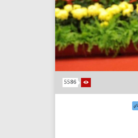
5586
اي