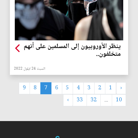
ينظر الأوروبيون إلى المسلمين على أنهم
متخلفون..
السبت 24 ايلول 2022
9
8
7
6
5
4
3
2
1
‹
›
33
32
...
10