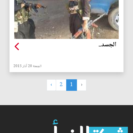
الجسد..
الجمعة 20 آذار 2015
›
2
1
‹