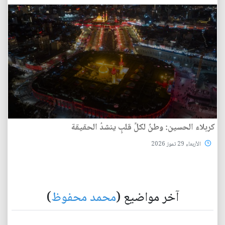
كربلاء الحسين: وطنٌ لكلِّ قلبٍ ينشدُ الحقيقة
الأربعاء 29 تموز 2026
آخر مواضيع (
محمد محفوظ
)