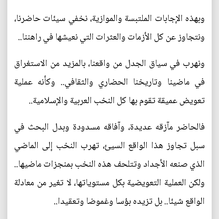
وبهذه الإجابات الملتبسة والموازية، نخفي سيئات حاضرنا،
ونتجاوز عن كل الأزمات والعثرات التي نعيشها في راهننا..
ونهرب في سياق الجدل من واقعنا، بالمزيد من الاستغراق
في ماضينا وتاريخنا الحضاري والثقافي.. وكأنه عملية
تعويض عميقة تقوم بها كل النخب العربية والإسلامية..
فالحاضر مآزقه عديدة، وآفاقه مسدودة وبدل البحث في
سبل تجاوز هذا الواقع السيئ، تهرب النخب إلى الماضي
الذي صنعه الأجداد وتتلحف هذه النخب بمنجزات ماضيها..
ولكن العملية التعويضية بكل مستوياتها، لا تغير من معادلة
الواقع شيئا.. بل تزيده بؤسا وغموضا وتعقيدا..