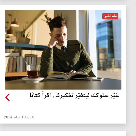
علم نفس
غيِّر سلوكك ليتغيّر تفكيرك.. اقرأ كتابًا
الأثنين 19 شباط 2024