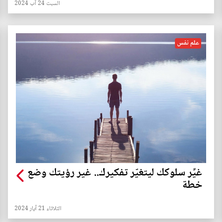
السبت 24 آب 2024
علم نفس
غيِّر سلوكك ليتغيّر تفكيرك.. غير رؤيتك وضع
خطة
الثلاثاء 21 آيار 2024