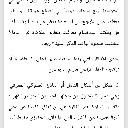
سواء كنا مدمنين أو لا، فإننا نحن البريطانيين نقضي في
المتوسط أربع ساعات يومياً في تصفح هواتفنا ويرغب
معظمنا على الأرجح في استعادة بعض من ذلك الوقت. لذا،
هل يمكننا استخدام معرفتنا بنظام المكافأة في الدماغ
لتخفيف سطوة الهاتف الذكي علينا؟ ربما…
إحدى الأفكار التي ربما سمعت عنها (على إنستاغرام أو
تيكتوك للمفارقة) هي صيام الدوبامين.
إنه شكل من أشكال التأمل أو العلاج السلوكي المعرفي،
وهي ممارسة نحاول من خلالها الحد من الحوافز القهرية
وتغيير السلوكيات. الفكرة هي أن نعزل أنفسنا عن وعي
فترةً قصيرة عن الأشياء التي لها تأثير تحفيزي مفرط فينا