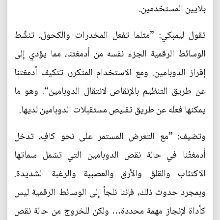
بلايين المستخدمين.
تقول ليمبكي: ”مثلما تفعل المخدرات والكحول، تنشِّط
الوسائط الرقمية الجزء نفسه من أدمغتنا، مما يؤدي إلى
إفراز الدوبامين. ومع الاستخدام المتكرر، تتكيف أدمغتنا
عن طريق التنظيم بالإنقاص لانتقال الدوبامين“. وهو ما
يمكنها فعله عن طريق تقليص مستقبلات الدوبامين لديها.
وتضيف: ”مع التعرض المستمر على نحو كافٍ، تدخل
أدمغتُنا في حالة نقص الدوبامين التي تشمل سماتها
الاكتئاب والقلق والأرق والعصبية والرغبة الشديدة.
وبمجرد حدوث ذلك، فإننا نلجأ إلى الوسائط الرقمية ليس
كأداة لإنجاز مهمة محددة… ولكن للخروج من حالة نقص