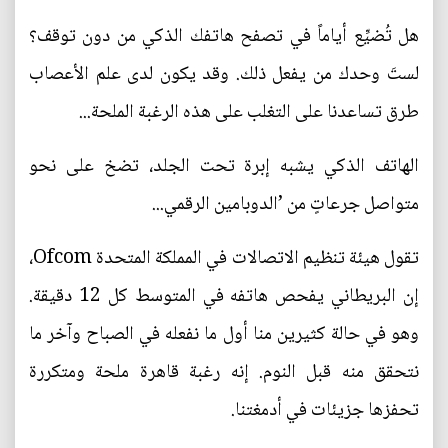
هل تُضيِّع أياماً في تصفح هاتفك الذكي من دون توقف؟
لستَ وحدك من يفعل ذلك. وقد يكون لدى علم الأعصاب
طرق تساعدنا على التغلب على هذه الرغبة الملحة...
الهاتف الذكي يشبه إبرة تحت الجلد، تضخ على نحو
متواصل جرعاتٍ من ’الدوبامين الرقمي...
تقول هيئة تنظيم الاتصالات في المملكة المتحدة Ofcom،
إن البريطاني يفحص هاتفه في المتوسط كل 12 دقيقة.
وهو في حالة كثيرين منا أول ما نفعله في الصباح وآخر ما
نتحقق منه قبل النوم. إنه رغبة قاهرة ملحة ومتكررة
تحفزها جزيئات في أدمغتنا.