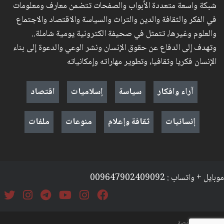
شبكة واسعة متعددة الأبواب والصفحات تتضمن معارف ومعلومات
في الفكر والثقافة والدين والتراث والسياسة والاقتصاد والاجتماع
والعلوم وغيرها، تتمثل في صحيفة الكترونية يومية شاملة..
وتهدف إلى الدفاع عن حقوق الإنسان ونشر الوعي والدعوة إلى بناء
الإنسان فكريا وثقافيا، وتطوير مهاراته وإمكانياته
آراء وافكار
سياسة
إسلاميات
اقتصاد
إنسانيات
ثقافة وإعلام
منوعات
ملفات
موبايل + واتساب : 009647902409092
السياسة والخصوصة