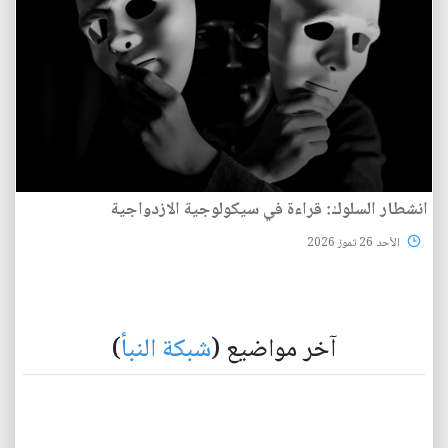
انشطار السلوك: قراءة في سيكولوجية الازدواجية
الأحد 26 تموز 2026
آخر مواضيع (
شبكة النبأ
)