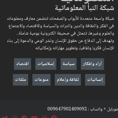
شبكة النبأ المعلوماتية
شبكة واسعة متعددة الأبواب والصفحات تتضمن معارف ومعلومات
في الفكر والثقافة والدين والتراث والسياسة والاقتصاد والاجتماع
والعلوم وغيرها، تتمثل في صحيفة الكترونية يومية شاملة..
وتهدف إلى الدفاع عن حقوق الإنسان ونشر الوعي والدعوة إلى بناء
الإنسان فكريا وثقافيا، وتطوير مهاراته وإمكانياته
آراء وافكار
سياسة
إسلاميات
اقتصاد
إنسانيات
ثقافة وإعلام
منوعات
ملفات
موبايل + واتساب : 009647902409092