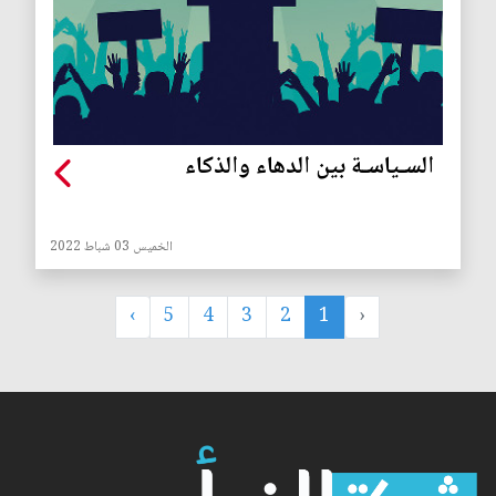
السـياسـة بين الدهاء والذكاء
الخميس 03 شباط 2022
›
5
4
3
2
1
‹