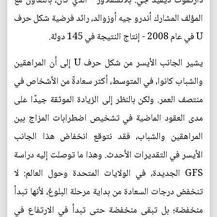
دارتموث ديفيد جي. بلانشفلاور - الذي كان، بالتعاون مع
المؤلف المشارك أندرو جيه أوزوالد، رائد فرضية شكل حرف
U في عام 2008 - إنتاج النتيجة في 145 دولة.
يشير الجانب الأيسر من شكل حرف U إلى أن المراهقين
والشباب كانوا، في المتوسط، أكثر سعادةً من الأشخاص في
منتصف العمر. ولكن بالنظر إلى الزيادة الموثقة جيدًا على
مدى العقود الماضية في تشخيص اضطرابات المزاج بين
المراهقين والشباب، فقد نتوقع انخفاض هذا الجانب
الأيسر في التقديرات الأحدث. وهذا ما توصلت إليه دراسة
GFS الجديدة، في الولايات المتحدة وحول العالم: لا
تنخفض درجات السعادة من بداية مرحلة البلوغ، لأنها تبدأ
منخفضة؛ بل تبقى منخفضة حتى تبدأ في الارتفاع في