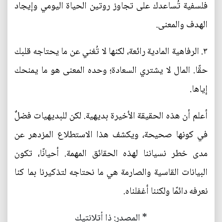
فلسفية تُساعدك على تجاوز روتين الحياة اليومي وإيجاد
الهدف والمعنى.
٣. الرفاهية المادية رائعة، لكنها لا تُغني عن ما يحتاجه قلبك
حقًا. المال لا يشتري السعادة؛ وحده المعنى هو ما يمنحك
إياها.
أعلم أن هذه الحقيقة الأخيرة بديهية. لكن للبديهيات فضلٌ
في كونها صحيحة، ويكشف هذا الاستطلاع المزدهر عن
مدى خطر نسياننا لهذه الحقائق المهمة. أحيانًا، تكون
البيانات القاسية والصارمة هي ما نحتاجه لتذكيرنا بما كنا
نعرفه دائمًا ولكننا أغفلناه.
* المصدر: ذا أتلانتيك