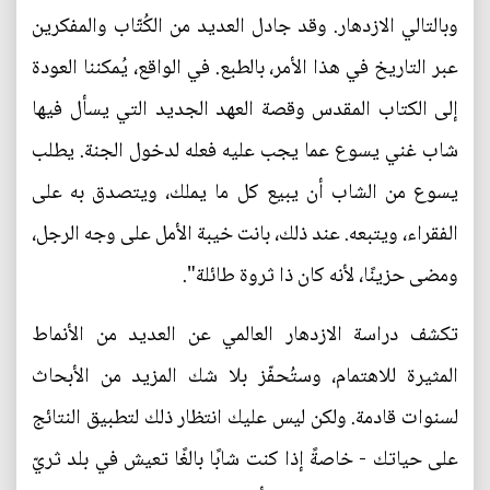
وبالتالي الازدهار. وقد جادل العديد من الكُتّاب والمفكرين
عبر التاريخ في هذا الأمر، بالطبع. في الواقع، يُمكننا العودة
إلى الكتاب المقدس وقصة العهد الجديد التي يسأل فيها
شاب غني يسوع عما يجب عليه فعله لدخول الجنة. يطلب
يسوع من الشاب أن يبيع كل ما يملك، ويتصدق به على
الفقراء، ويتبعه. عند ذلك، بانت خيبة الأمل على وجه الرجل،
ومضى حزينًا، لأنه كان ذا ثروة طائلة".
تكشف دراسة الازدهار العالمي عن العديد من الأنماط
المثيرة للاهتمام، وستُحفّز بلا شك المزيد من الأبحاث
لسنوات قادمة. ولكن ليس عليك انتظار ذلك لتطبيق النتائج
على حياتك - خاصةً إذا كنت شابًا بالغًا تعيش في بلد ثريّ