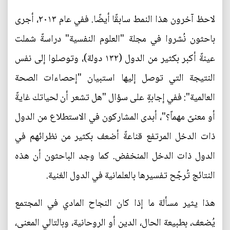
لاحظ آخرون هذا النمط سابقًا أيضًا. ففي عام ٢٠١٣، أجرى
باحثون نُشروا في مجلة "العلوم النفسية" دراسةً شملت
عينةً أكبر بكثير من الدول (١٣٢ دولة)، وتوصلوا إلى نفس
النتيجة التي توصل إليها استبيان "إحصاءات الصحة
العالمية": ففي إجابةٍ على سؤال "هل تشعر أن لحياتك غايةً
أو معنىً مهماً؟"، أبدى المشاركون في الاستطلاع من الدول
ذات الدخل المرتفع قناعةً أضعف بكثير من نظرائهم في
الدول ذات الدخل المنخفض. كما وجد الباحثون أن هذه
النتائج تُرجّح تفسيرها بالعلمانية في الدول الغنية.
هذا يثير مسألة ما إذا كان النجاح المادي في المجتمع
يُضعف، بطبيعة الحال، الدين أو الروحانية، وبالتالي المعنى،