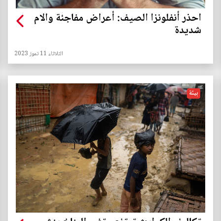
احذر أنفلونزا الصيف: أعراض مفاجئة والام
شديدة
الثلاثاء 11 تموز 2023
بيئة