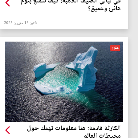
في ليالي الصيف اللاهبة: كيف نتمتع بنوم
هانئ وعميق؟
الأثنين 19 حزيران 2023
علوم
الكارثة قادمة: هنا معلومات تهمك حول
محيطات العالم