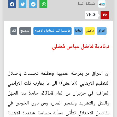
شبكة النبأ
7626
العراق
داعش
ثقافة
مؤسسة النبأ للثقافة والاعلام
المجتمع
فكر
د.نادية فاضل عباس فضلي
ان العراق مر بمرحلة عصيبة ومظلمة تجسدت باحتلال
التنظيم الارهابي ((داعش)) الى ما يقارب ثلث الاراضي
العراقية في حزيران من العام 2014، حاملاً معه الجهل
والقتل والتشريد وتدمير المدن، ومن دون الخوض في
تفاصيل الاحتلال تتأتى مسألة حساسة شديدة الاهمية