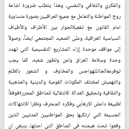
والفكري والثقافي والنفسي، وهذا يتطلب ضرورة اشاعة
روح المواطنة والتعامل مع جميع العراقيين بصورة متساوية
امام القانون مع تفعيلالحوار بين الأطراف والأطياف
السياسية العراقية، وعلى الصعيد المجتمعي ايضاً، وصولاً
إلى مواقف موحدة إزاء المشاريع التقسيمية التي تهدد
وحدة وسلامة العراق وامن وتطور شعبه، كما يجب
توفرمعالجاتللهواجس والمخاوف و الشعور بالظلم
والتهميش لمختلف المكونات القومية والدينية والمذهبية
والثقافية وتحقيق العدالة الانتقالية للمناطق المحررةفوفقاً
لطبيعة داعش الارهابي وفكره المنحرف ونظرا للانتهاكات
الجسيمة التي ارتكبها بحق المواطنيين المدنيين الذين
وقعوا تحت هيمنته في المناطق التي احتلها، ينبغي ان