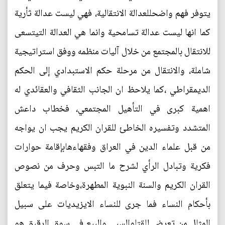
يتوفر فهم واضحللعدالة الانتقالية، فهي ليست عدالة ثأرية
كما انها ليست عدالة تسامحية وانما هي العدالة التيتسعى
للانتقال بالمجتمع من خلال آليات منظمه ووفق استراتيجية
شاملة، والانتقال من مرحلة حكم الاستبدادي إلى الحكم
الديمقراطي ،كما يلاحظ ان الجانب الثقافي والعقائدي له
اهمية كبرى في التأهيل المجتمعي، فخطاب داعش
المتشدد وتفسيره الخاطئ للقران الكريم يجب ان يواجه
من قبل علماء الدين في العراق وفقهاءهابإقامة حوارات
فكرية وتبادل الرأي لشرح ما التبس وحرف من نصوص
القران الكريم والسنة النبوية المطهرة،وخاصة فيما يتعلق
بأحكام النساء فما جرى للنساء الايزيديات على سبيل
المثال من تعرض للقتلوالسبي والبيع في سوق الرقيق هو