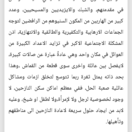
في مقدمتهم، والشبك والايزيديين والمسيحيين، وعدد
كبير من الهاربين من المكون السنيوهم من الرافضين لتوجه
الجماعات الارهابية والتكفيرية والطائفية والانتهازية، اذن
المشكلة الاجتماعية الاكبر في تزايد الاعداد الكبيرة من
العوائل في مكان واحد وهي عادةً عبارة عن صالات كبيرة،
لايفصل بين عائلة واخرى سوى قطعة من القماش ،وهذا
بحد ذاته يمثل ثغرة ربما تتوسع لتخلق ازمات ومشاكل
عائلية صعبة الحل، ففي معظم اماكن سكن النازحين، لا
وجود لخصوصية لرجل ولا لإمرأة،ولا لطفل او شيخ، وعليه
لابد من ايجاد حلول سريعة لاعادة النازحين الى مناطقهم
وتأهيلها.