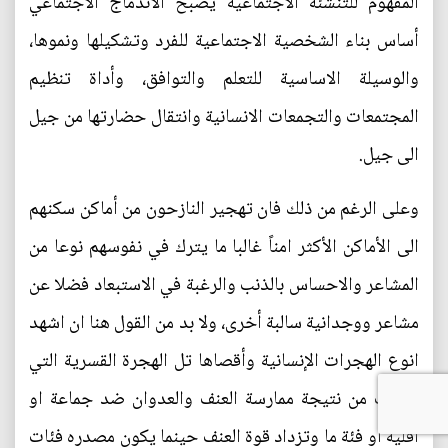
المفهوم للتنشئة الاجتماعية يصبح الاندماج الاجتماعي
أساس بناء الشخصية الاجتماعية للفرد وتشكيلها ونموها،
والوسيلة الاساسية للتعلم والتوافق، وأداة تنظيم
المجتمعات والتجمعات الانسانية وانتقال حضارتها من جيل
الى جيل.
وعلى الرغم من ذلك فان تهجير النازحون من أماكن سكنهم
الى الأماكن الأكثر امناً غالبا ما يترك في نفوسهم نوعا من
المشاعر والاحساس بالذنب والرغبة في الاستبعاد فضلا عن
مشاعر ووجدانية سالبة أخرى، ولا بد من القول هنا ان اشهد
انوع الهجرات الإنسانية وأقصاها تل الهجرة القسرية التي
تحدث من نتيجة ممارسة العنف والعدوان ضد جماعة او
اقلية او فئة ما وتزداد قوة العنف حينما يكون مصدره فئات