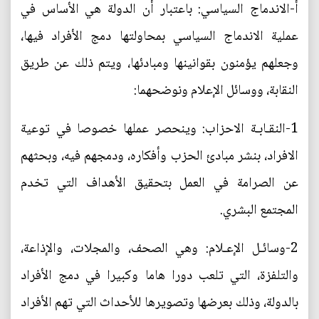
أ-الاندماج السياسي: باعتبار أن الدولة هي الأساس في
عملية الاندماج السياسي بمحاولتها دمج الأفراد فيها،
وجعلهم يؤمنون بقوانينها ومبادئها، ويتم ذلك عن طريق
النقابة، ووسائل الإعلام ونوضحهما:
1-النقـابـة الاحزاب: وينحصر عملها خصوصا في توعية
الافراد، بنشر مبادئ الحزب وأفكاره، ودمجهم فيه، وبحثهم
عن الصرامة في العمل بتحقيق الأهداف التي تخدم
المجتمع البشري.
2-وسائـل الإعـلام: وهي الصحف، والمجلات، والإذاعة،
والتلفزة، التي تلعب دورا هاما وكبيرا في دمج الأفراد
بالدولة، وذلك بعرضها وتصويرها للأحداث التي تهم الأفراد