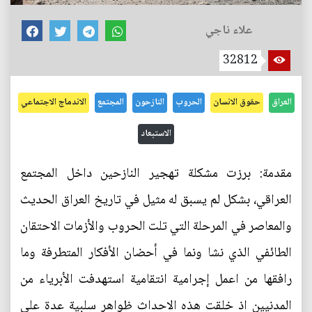
علاء ناجي
32812
العراق
حقوق الانسان
الحروب
النازحون
المجتمع
الاندماج الاجتماعي
الاستبعاد
مقدمة: برزت مشكلة تهجير النازحين داخل المجتمع
العراقي، بشكل لم يسبق له مثيل في تاريخ العراق الحديث
والمعاصر في المرحلة التي تلت الحروب والأزمات الاحتقان
الطائفي الذي نشا ونما في أحضان الأفكار المتطرفة وما
رافقها من اعمل إجرامية انتقامية استهدفت الأبرياء من
المدنيين اذ خلقت هذه الاحداث ظواهر سلبية عدة على