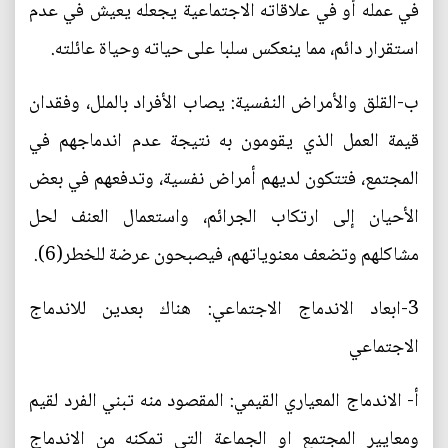
في عمله أو في علاقاته الاجتماعية يجعله يعيش في عدم
استقرار دائم، مما ينعكس سلبا على حياته وحياة عائلته.
ب-القلق والأمراض النفسية: يصاب الأفراد بالملل، وفقدان
قيمة العمل الذي يقومون به نتيجة عدم اندماجهم في
المجتمع، فتتكون لديهم أمراض نفسية، وتدفعهم في بعض
الأحيان إلى ارتكاب الجرائم، واستعمال العنف لحل
مشاكلهم وتضعف معنوياتهم، فيصبحون عرضة للخطر(6).
3-ابعاد الاندماج الاجتماعي: هناك بعدين للاندماج
الاجتماعي
أ- الاندماج المعياري القيمي: المقصود منه تبني الفرد لقيم
ومعايير المجتمع او الجماعة التي تمكنه من الاندماج