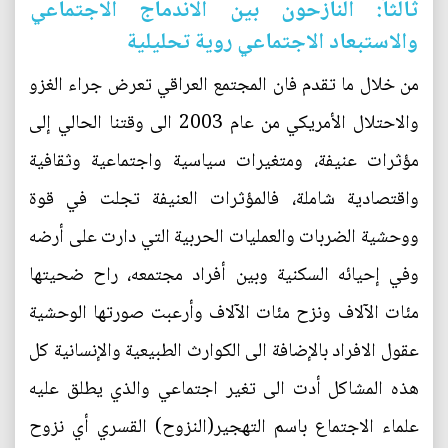
ثالثاً: النازحون بين الاندماج الاجتماعي
والاستبعاد الاجتماعي روية تحليلية
من خلال ما تقدم فان المجتمع العراقي تعرض جراء الغزو
والاحتلال الأمريكي من عام 2003 الى وقتنا الحالي إلى
مؤثرات عنيفة، ومتغيرات سياسية واجتماعية وثقافية
واقتصادية شاملة، فالمؤثرات العنيفة تجلت في قوة
ووحشية الضربات والعمليات الحربية التي دارت على أرضه
وفي إحيائه السكنية وبين أفراد مجتمعه، راح ضحيتها
مئات الآلاف ونزح مئات الآلاف وأرعبت صورتها الوحشية
عقول الافراد بالإضافة الى الكوارث الطبيعية والإنسانية كل
هذه المشاكل أدت الى تغير اجتماعي والذي يطلق عليه
علماء الاجتماع باسم التهجير(النزوح) القسري أي نزوح