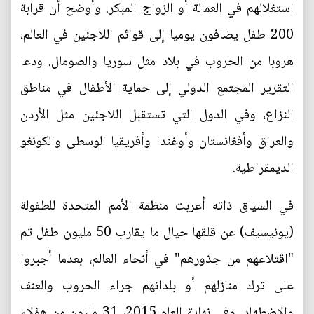
استغلالهم في العمالة أو الزواج المبكر. وأوضح أن قرابة
200 طفل يضافون يوميا إلى قوائم اللاجئين في العالم،
هروبا من الحروب في بلاد مثل سوريا والصومال. ودعا
التقرير المجتمع الدولي إلى حماية الأطفال في مناطق
النزاع، وفي الدول التي تستقبل اللاجئين مثل الأردن
والعراق وأفغانستان وأوغندا وأفريقيا الوسطى والكونغو
الديمقراطية.
في السياق ذاته أعربت منظمة الأمم المتحدة للطفولة
(يونيسيف) عن قلقها حيال ما يقارب 50 مليون طفل تم
"اقتلاعهم من جذورهم" في أنحاء العالم، بعدما أجبروا
على ترك منازلهم أو بلدانهم جراء الحروب والعنف
والاضطهاد. وفي نهاية العام 2015، 31 مليون من هؤلاء