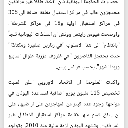
احصاءات الحكومة اليونانية فان "323 طفلا غير مرافقين
محتجزون حاليا في مراكز استقبال مغلقة اضافة الى 305
في مراكز استقبال اولية و18 في مراكز للشرطة".
واوضحت هيومن رايتس ووتش ان السلطات اليونانية تلجأ
"بانتظام" الى هذا الاسلوب "في زنازين صغيرة ومكتظة"
حيث يحتجز القاصرون "في ظروف مزرية طوال اسابيع
وربما اشهر". بحسب فرانس برس.
واكدت المفوضة ان الاتحاد الاوروبي اعلن السبت
تخصيص 115 مليون يورو اضافية لمساعدة اليونان في
مواجهة وجود عدد كبير من المهاجرين على اراضيها، على
ان ينفق قسم منها لاقامة مراكز استقبال للاطفال غير
المرافقين. وتشهد اليونان ازمة مالية منذ 2010، وتواجه