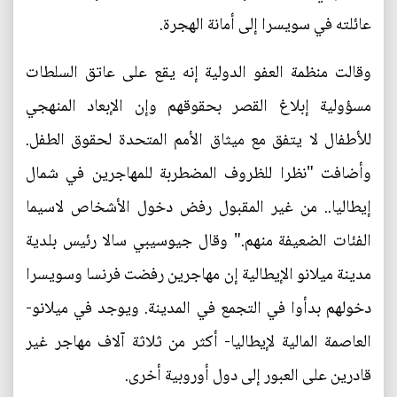
عائلته في سويسرا إلى أمانة الهجرة.
وقالت منظمة العفو الدولية إنه يقع على عاتق السلطات
مسؤولية إبلاغ القصر بحقوقهم وإن الإبعاد المنهجي
للأطفال لا يتفق مع ميثاق الأمم المتحدة لحقوق الطفل.
وأضافت "نظرا للظروف المضطربة للمهاجرين في شمال
إيطاليا.. من غير المقبول رفض دخول الأشخاص لاسيما
الفئات الضعيفة منهم." وقال جيوسيبي سالا رئيس بلدية
مدينة ميلانو الإيطالية إن مهاجرين رفضت فرنسا وسويسرا
دخولهم بدأوا في التجمع في المدينة. ويوجد في ميلانو-
العاصمة المالية لإيطاليا- أكثر من ثلاثة آلاف مهاجر غير
قادرين على العبور إلى دول أوروبية أخرى.