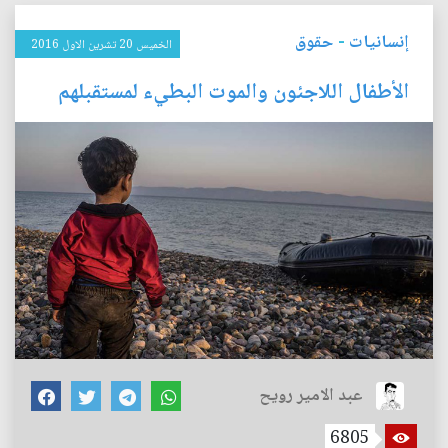
إنسانيات
-
حقوق
الخميس 20 تشرين الاول 2016
الأطفال اللاجئون والموت البطيء لمستقبلهم
عبد الامير رويح
6805