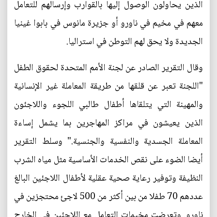
الذين يحاولون الوصول إليها بالقوارب وإرسالهم للتعامل
معهم في مخيم في ناورو أو جزيرة مانوس في بابوا غينيا
الجديدة ولا يحق لهم التوطن في استراليا.
وقال التقرير الصادر عن لجنة الأمم المتحدة لحقوق الطفل
"اللجنة تعبر عن قلقها من طريقة المعاملة غير الإنسانية
والمهينة التي يتلقاها أطفال طالبي اللجوء واللاجئون
الذين يعيشون في مراكز المهاجرين بما يشمل إساءة
المعاملة الجسدية والنفسية والجنسية." وسلط التقرير
أيضا الضوء على نقص الخدمات الأساسية مثل مياه الشرب
النظيفة وتوفير رعاية صحية عقلية لأطفال اللاجئين البالغ
عددهم 70 طفلا من بين أكثر من 500 لاجئ محتجزين في
ناورو. وتعرضت مخيمات التعامل مع اللاجئين في الخارج