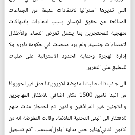
التي تديرها استراليا لانتقادات عنيفة من الجماعات
المدافعة عن حقوق الإنسان بسبب ادعاءات بانتهاكات
منهجية للمحتجزين بما يشمل تعرض النساء والأطفال
لاعتداءات جنسية. ولم يرد متحدث في حكومة ناورو ولا
إدارة الهجرة وحماية الحدود الاسترالية على طلبات
للتعليق على التقرير.
الى جانب ذلك طلبت المفوضة الاوروبية للعدل فيرا جوروفا
من اثينا تامين 1500 مكان اضافي للاطفال المهاجرين
واللاجئين غير المرافقين والذين تم احتجاز مئات منهم
للافتقار الى البنى التحتية الملائمة. وقالت المفوضة انه من
كانون الثاني/يناير حتى بداية ايلول/سبتمبر، "تم تسجيل