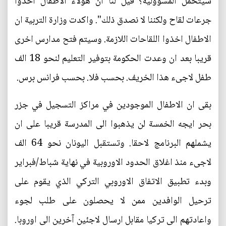
سيتحمل المسؤولية؟ قيل لنا ان هؤلاء الاطفال اخذوا
جرعات لقاح ولكننا لا نصدق ذلك". واكدت وزارة التربية ان
الاطفال اخذوا اللقاحات اللازمة. وسيتم فتح مدارس اخرى
قريبا بعد ان وعدت الحكومة بتوفير التعليم لنحو 18 الف
طفل لاجىء هذا الخريف. بحسب فلا. بحسب فرانس برس.
بقى ان الاطفال الموجودين في مراكز التسجيل في جزر
بحر ايجه الخمسة لن يذهبوا الى المدرسة قريبا على ان
يشملهم البرنامج لاحقا. وتستقبل اليونان نحو 64 الف
لاجىء منذ اغلاق الحدود الاوروبية في نهاية شباط/فبراير
وبدء تطبيق الاتفاق الاوروبي التركي الذي يقوم على
ترحيل الوافدين ممن لا يحصلون على طلب لجوء
واعادتهم الى تركيا مقابل ارسال لاجئين آخرين الى اوروبا.