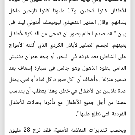
الأطفال كانوا لاجئين، و17 مليونا كانوا نازحين داخل
بلدانهم. وقال المدير التنفيذي ليونيسف أنتوني ليك في
بيان "لقد صدم العالم بصور لن تمحى من الذاكرة لأطفال
بعينهم. الجسم الصغير لأيلان الكردي الذي ألقته الأمواج
على الشاطئ بعد غرقه في البحر، أو وجه عمران دقنيش
الدامي يعلوه الذهول وهو جالس في سيارة إسعاف بعد
تدمير منزله". وأضاف أن "كل صورة، كل فتاة أو فتى، يمثل
عدة ملايين من الأطفال في خطر، وهذا يتطلب أن يتناسب
عملنا من أجل جميع الأطفال مع تأثرنا بحالات الأطفال
الفردية التي نطلع عليها".
وبحسب تقديرات المنظمة الأممية، فقد نزح 28 مليون