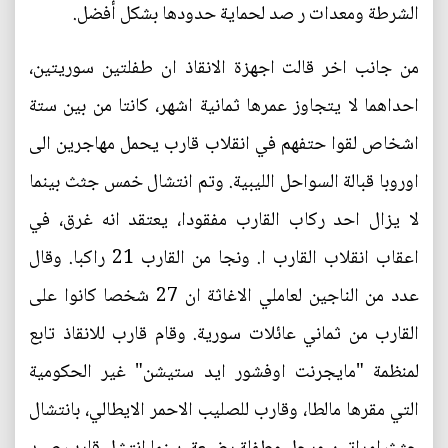
الشرطة ومعدات ر صد لحماية حدودها بشكل أفضل.
من جانب اخر قالت اجهزة الانقاذ ان طفلتين سوريتين،
احداهما لا يتجاوز عمرها ثمانية اشهر، كانتا من بين ستة
اشخاص لقوا حتفهم في انقلاب قارب يحمل مهاجرين الى
اوروبا قبالة السواحل الليبية. وتم انتشال خمس جثث بينما
لا يزال احد ركاب القارب مفقودا، يعتقد انه غرق، في
اعقاب انقلاب القارب ا. ونجا من القارب 21 راكبا. وقال
عدد من الناجين لعاملي الاغاثة ان 27 شخصا كانوا على
القارب من ثماني عائلات سورية. وقام قارب للانقاذ تابع
لمنظمة "مايجرنت اوفشور ايد ستيشن" غير الحكومية
التي مقرها مالطا، وقارب للصليب الاحمر الايطالي، بانتشال