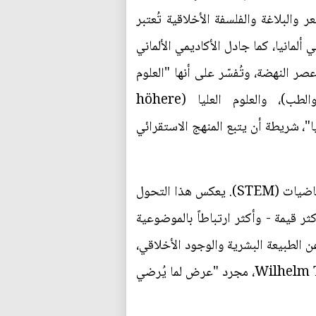
والبلاغة والفلسفة الأخلاقية تُعتبر
ألمانيا، كما جادل الأكاديمي الألماني
إنسانياً من عصر النهضة، وتُفسّر على أنها "العلوم
الدقيقة" (schöne Wissenschaften) على عكس العلوم الجامعية (اللاهوت والقانون والطب)، والعلوم العليا (höhere
علميًا"، شريطة أن يتبع المنهج الاستقرائي
أما اليوم، فقد أصبح تعريف العلم أضيق بكثير، ويقتصر على مجالات العلوم والتكنولوجيا والهندسة والرياضيات (STEM). يعكس هذا التحول
 قيمة - وأكثر ارتباطاً بالموضوعية
 الطبيعة البشرية والوجود الأخلاقي،
فقد أصبح، بحلول عهد الفيلسوف الألماني "فيلهلم تراوغوت كروج" Wilhelm Traugott Krug (1770-1842)، مجرد "عرض لما يُرضي