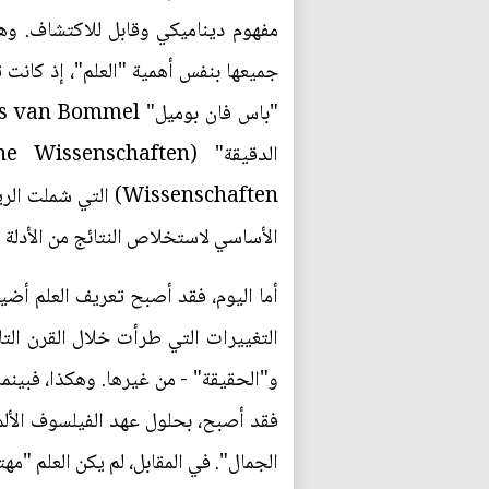
مفهوم ديناميكي وقابل للاكتشاف. وهو 
جميعها بنفس أهمية "العلم"، إذ كانت تُ
Wissenschaften) ال
الأساسي لاستخلاص النتائج من الأدلة (ا
التغييرات التي طرأت خلال القرن الت
و"الحقيقة" - من غيرها. وهكذا، فبينم
الجمال". في المقابل، لم يكن العلم "مهت