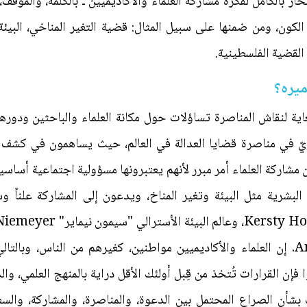
حاز بالكامل لفكرة مشاركة العلماء والأكاديميين ـ بالكلمة، والموقف
كون، ومن ضمنها على سبيل المثال: قضية التغير المناخي، البيئة، 
القضية الفلسطينية.
دميره؟
غاية لنقاش المناصرة تساؤلات حول مكانة العلماء والباحثين ودور
يويً في مناصرة قضايا العدالة في العالم، حيث يساهمون في كشف 
 مشاركة العلماء أمر مبرر لأنهم يعتبرونها مسؤولية اجتماعية أساسية 
بشرية مثل البيئة وتغير المناخ، ويدعون إلى المشاركة علناً وسي
"أميليا شارمان" Amelia Sharman. إن العلماء والأكاديميين مواطنين، كغيرهم من الن
 فإن القرارات تُتخذ من قِبل أولئك الأقل دراية بالمنهج العلمي، والذ
 بشأن الصراع المحتمل بين الدعوة، والمناصرة، والمشاركة، والس