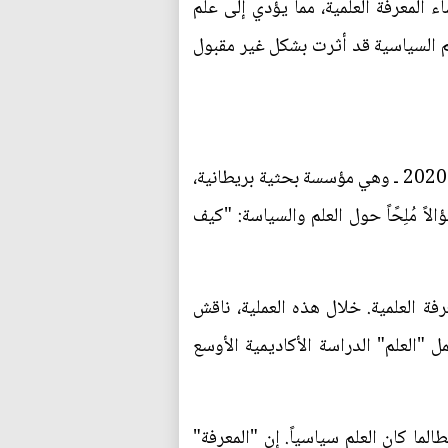
 المعرفة العلمية، مما يؤدي إلى علم
قيم السياسية قد أثرت بشكل غير مقبول
"طرحت مؤسسة العلوم والتكنولوجيا" Foundation for the Science and Technology في عام 2020 ـ وهي مؤسسة بحثية بريطانية،
اً مُلِحًاً حول العلم والسياسة: "كيف
رفة العلمية. خلال هذه العملية، ناقش
"العلم" الدراسة الأكاديمية الأوسع
ما كان العلم سياسياً. إن "المعرفة"