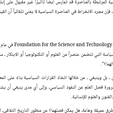
 المرتبطة بالمناصرة قد تمارس أيضاً تأثيرًا غير مقبول على إنشاء
 فإن مجرد الانخراط في المناصرة السياسية لا يعني تلقائياً أن ال
سة التي تتضمن عنصراً من العلوم أو التكنولوجيا أو الابتكار ـ سؤال
لهما؟".
 بل وينبغي ـ من خلالها اتخاذ القرارات السياسية بناءً على المع
رورة فصل العلم عن النفوذ السياسي، وإلى أي مدى ينبغي أن يشمل 
الفنون والعلوم الإنسانية.
رق عميقة وهامة، هل يمكن فصلهما؟ من منظور التاريخ الثقافي، لطال