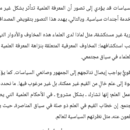
ياسات قد يؤدي إلى تصور أن المعرفة العلمية تتأثر بشكل غير مش
مة أجندات سياسية. وبالتالي، يهدد هذا التصور بتقويض المصداقي
ية غير مستكشفة، مثل لماذا لدى العلماء هذه المخاوف والأدوار الت
 استكشافهما: المخاوف المعرفية المتعلقة بنزاهة المعرفة العلم
العلماء في سياق مجتمعي.
 قويٌّ بواجب إيصال نتائجهم إلى الجمهور وصانعي السياسات. كما يؤكد
عوة إلى علم خالٍ من القيم غير ممكنة، بل غير مرغوب فيها. ما نح
عمل العلم؛ إنها تشارك ـ بشكل مشروع ـ في الأحكام العلمية التي 
مجتمع. إن خطاب القيم في العلم ذو صلة في سياق المناصرة، حيث 
عون عنه، مثل نظرتهم السياسية للعالم.