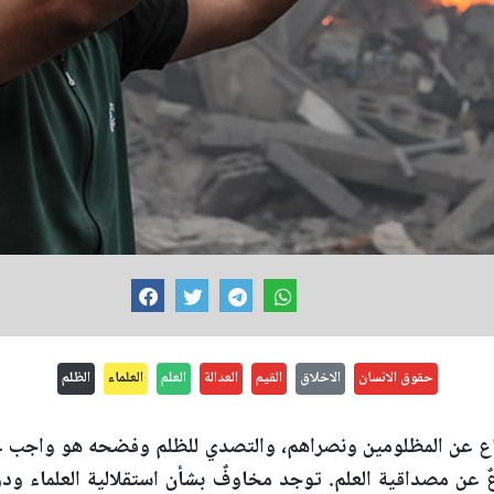
حقوق الانسان
الاخلاق
القيم
العدالة
العلم
العلماء
الظلم
فاع عن المظلومين ونصراهم، والتصدي للظلم وفضحه هو واجب عق
اعٌ عن مصداقية العلم. توجد مخاوفٌ بشأن استقلالية العلماء ود