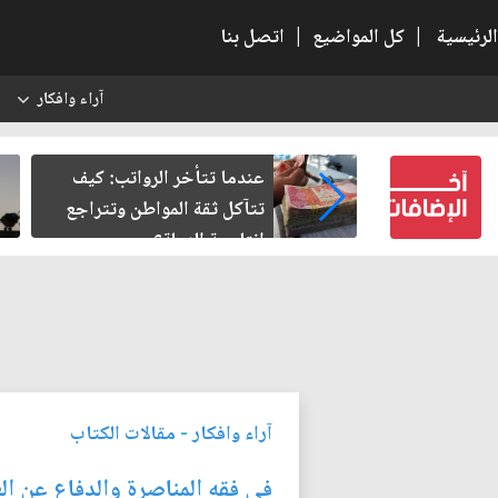
الرئيسية
|
كل المواضيع
|
اتصل بنا
آراء وافكار
س
ية.. حين
عندما تتأخر الرواتب: كيف
ل
تتآكل ثقة المواطن وتتراجع
إنتاجية الدولة؟
آراء وافكار
-
مقالات الكتاب
في فقه المناصرة والدفاع عن ال