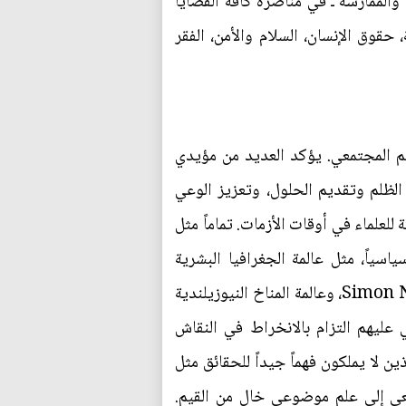
، والممارسة ـ في مناصرة كافة القضايا
حقوق الإنسان، السلام والأمن، الفقر
هم المجتمعي. يؤكد العديد من مؤيدي
الظلم وتقديم الحلول، وتعزيز الوعي
للعلماء في أوقات الأزمات. تماماً مثل
اسياً، مثل عالمة الجغرافيا البشرية
البريطانية "كيرستي هوبسون" Kersty Hobson، وعالم البيئة الأسترالي "سيمون نيماير" Simon Niemeyer، وعالمة المناخ النيوزيلندية
اس، وبالتالي عليهم التزام بالانخراط في النقاش
ين لا يملكون فهماً جيداً للحقائق مثل
عي إلى علم موضوعي خالٍ من القيم.