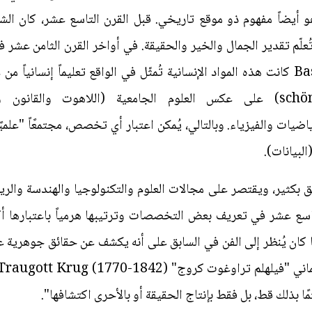
أيضاً مفهوم ذو موقع تاريخي. قبل القرن التاسع عشر، كان الشعر 
علّم تقدير الجمال والخير والحقيقة. في أواخر القرن الثامن عشر في 
"باس فان بوميل" Bas van Bommel كانت هذه المواد الإنسانية تُمثّل في الواقع تعليماً 
تي شملت الرياضيات والفيزياء. وبالتالي، يُمكن اعتبار أي تخصص، مجتمعًاً "
لبيانات).
اسع عشر في تعريف بعض التخصصات وترتيبها هرمياً باعتبارها أكثر
ا كان يُنظر إلى الفن في السابق على أنه يكشف عن حقائق جوهرية عن
مًا بذلك قط، بل فقط بإنتاج الحقيقة أو بالأحرى اكتشافها".