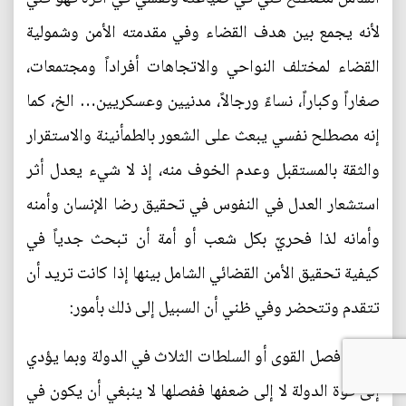
لأنه يجمع بين هدف القضاء وفي مقدمته الأمن وشمولية
القضاء لمختلف النواحي والاتجاهات أفراداً ومجتمعات،
صغاراً وكباراً، نساءً ورجالاً، مدنيين وعسكريين… الخ، كما
إنه مصطلح نفسي يبعث على الشعور بالطمأنينة والاستقرار
والثقة بالمستقبل وعدم الخوف منه، إذ لا شيء يعدل أثر
استشعار العدل في النفوس في تحقيق رضا الإنسان وأمنه
وأمانه لذا فحريّ بكل شعب أو أمة أن تبحث جدياً في
كيفية تحقيق الأمن القضائي الشامل بينها إذا كانت تريد أن
تتقدم وتتحضر وفي ظني أن السبيل إلى ذلك بأمور:
الأول: فصل القوى أو السلطات الثلاث في الدولة وبما يؤدي
إلى قوة الدولة لا إلى ضعفها ففصلها لا ينبغي أن يكون في