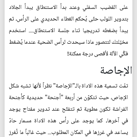
على القضيب السفلي وعند بدأ الاستنطاق يبدأ الجلاد
بتدوير اللولب حتّى يُحكم الغطاء الحديدي على الرأس، ثم
يبدأ بضغطه تدريجيا ثناء جلسة الاستنطاق.... استخدم
مخيّلتك لتتصور ماذا سيحدث لرأس الضحية عندما يُضغط
فكّي الآلة لأقصى درجة ممكنة!!
الإجاصة
تمّت تسمية هذه الاداة بالـ"الإجاصة" نظراً لأنها تشبه شكل
الإجاص، حيث تتكوّن من أربعة "أجنحة" حديدية كأجنحة
الفراشة تكون مطوية ثم تتفتّح عند تدوير مفتاح يوجد
في آخرها، كما يوجد على رأس هذه الاداة مسمار حادّ
يساعد في غرزها في المكان المطلوب... حيث غالباً ما تُغرز