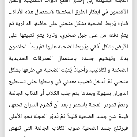
العجلة البسيطة إلى إحدى أفظع أدوات التعذيب، وتفنن
الأقدمون في ابتكار الطرق المختلفة لاستعمال هذه الأداة...
فتارة يُربط الضحية بشكل منحني على حافتها الدائرية ثم
يتمّ دفعه من على جبل صخري، وتارة يتم تثبيتها على
الأرض بشكل أفقي ويُربط الضحية عليها ثمّ يبدأ الجلادون
بدكّ وتهشيم جسده باستعمال المطرقات الحديدية
الضخمة والكلاليب، وأحياناً يُثبّت الضحية في طرفها بشكل
منحني ثمّ تُدخل قضيب معدني في وسطها حتّى تستطيع
الدوران بسهولة وبعدها يتم جلب الكلاب أو الذئاب الجائعة
ويتمّ تدوير العجلة باستمرار بعد أن تًضرم النيران تحتها،
فيتمّ شيّ جسد الضحية قليلاً ثمّ تُدوّر العجلة نحو الأعلى
فيرتفع جسد الضحية صوب الكلاب الجائعة التي تنهش