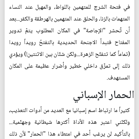
في فتحة الشرج للمتهمين باللواط، والمهبل عند النساء
المتهمات بالزنا، والحلق عند المتهمين بالهرطقة والكفر...بعد
أن تًحشر "الإجاصة" في المكان المطلوب يتمّ تدوير
المفتاح فتبدأ الاجنحة الحديدية بالتفتحّ رويداً رويدا
(تماماً كما تتفتّح الزهرة...ولكن شتّان بين الاثنتين!) ويؤدي
ذلك إلى تمزّق داخلي خطير وأضرار عظيمة على المكان
المستهدف.
الحمار الإسباني
كثيراً ما ارتباط اسم إسبانيا مع العديد من أدوات التعذيب،
ولكنّني اعتبر هذه الأداة أكثرها شيطانية وجهنّمية...
بالتأكيد لن يرغب أحد في امتطاء هذا "الحمار" لأن ذلك