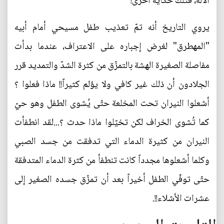
الآلة، فتلك حكاية أخرى!
يروي التاريخ أنه تمّ تعذيب طفل مسيحي أمام أبيه
"المهطرق" لغرض إجباره على الاعتراف، عندما بدأت
مفاصلة الصغيرة الهشة بالتمزّق من كثرة الشدّ والتمديد قرر
الجلادون أن ذلك غير كافي ولا يؤلم كثيراً!! ماذا فعلوا ؟
أشعلوا النيران تحت المخلعة حتّى يُشوى الطفل وهو حيّ
كما تُشوى الخراف لكن تخيّلوا ماذا حدث ؟...لقد انطفأت
النيران من كثيرة الدماء التي تدفقت من جسد الصبي
وكلما أشعلوها مجدداً كانت تنطفأ من كثرة الدماء المتدفقة
حتّى توفّي الطفل أخيراً بعد أن تمزّق جسده الصغير إلى
عشرات الأشلاء!!.