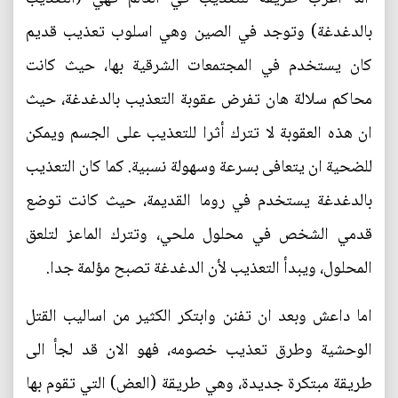
بالدغدغة) وتوجد في الصين وهي اسلوب تعذيب قديم
كان يستخدم في المجتمعات الشرقية بها، حيث كانت
محاكم سلالة هان تفرض عقوبة التعذيب بالدغدغة، حيث
ان هذه العقوبة لا تترك أثرا للتعذيب على الجسم ويمكن
للضحية ان يتعافى بسرعة وسهولة نسبية. كما كان التعذيب
بالدغدغة يستخدم في روما القديمة، حيث كانت توضع
قدمي الشخص في محلول ملحي، وتترك الماعز لتلعق
المحلول، ويبدأ التعذيب لأن الدغدغة تصبح مؤلمة جدا.
اما داعش وبعد ان تفنن وابتكر الكثير من اساليب القتل
الوحشية وطرق تعذيب خصومه، فهو الان قد لجأ الى
طريقة مبتكرة جديدة، وهي طريقة (العض) التي تقوم بها