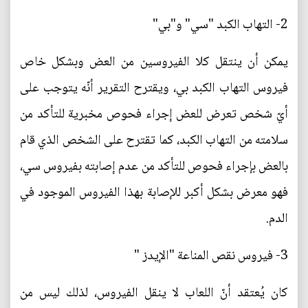
2- التهاب الكبد "سي" و"بي"
يمكن أن ينتقل كلا الفيروسين من العض وبشكل خاص
فيروس التهاب الكبد بي، ويقترح التقرير أنّه يتوجب على
أيّ شخص تعرض للعض إجراء فحوص مخبرية للتأكد من
سلامته من التهاب الكبد، كما تقترح على الشخص الذي قام
بالعض بإجراء فحوص للتأكد من عدم إصابته بفيروس سي،
فهو معرض بشكل أكبر للإصابة بهذا الفيروس الموجود في
الدم.
3- فيروس نقص المناعة "الإيدز "
كان يُعتقد أنّ اللعاب لا ينقل الفيروس، لذلك ليس من