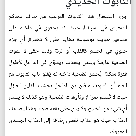
التابوت الحديدي
جرى استعمال هذا التابوت المرعب من طرف محاكم
التفتيش في إسبانيا، حيث أنه يحتوي في داخله على
مسامير طويلة موضوعة بعناية حتّى لا تخترق أي جزء
حيوي في الجسم كالقلب أو الرئة وذلك حتّى لا يموت
الضحية عاجلاً ويبقى يتعذّب ويتلوّى في الداخل لأطول
فترة ممكنة، يُحشر الضحيّة داخله ثم يُغلق باب التابوت مع
العلم أن التابوت مبطّن من الداخل بخشب الفلين العازل
حيث لا تُسمع صراخ وتأوهات الضحية وهو كذلك لا يسمع
أي شيء من الخارج ولا يرى حتّى بقعة ضوء، وهذا يضاعف
العذاب حيث هو عذاب نفسي إضافة إلى العذاب الجسدي
المعروف