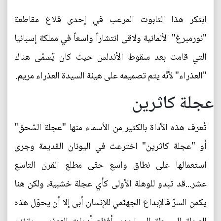
ابتكر هذا التابوت المرعب في إحدى قلاع مقاطعة
"نورمبرغ" الألمانية ولاقى انتشاراً واسعاً في مملكة إسبانيا
التي قامت بعد سقوط الأندلس حيث كان يًسمّى هناك
"العذراء" لأنّه يتم تصميمه على هيئة السيدة العذراء مريم.
عجلة كاثرين
تُعرف هذه الأداة بالكثير من الأسماء منها "عجلة السّحق"
أو "عجلة كاثرين" اخترعت في اليونان القديمة وجرى
استعمالها على نطاق واسع حتّى مطلع القرن التاسع
عشر...قد تبدو للوهلة الأولى كأي عجلة خشبية، ولكن هنا
يكمن السرّ فالإبداع الجهنّمي للإنسان أبى إلا أن يحوّل هذه