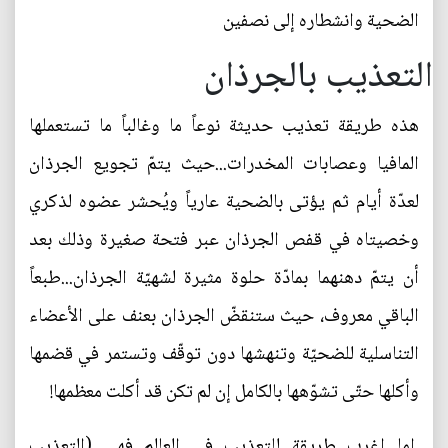
الضحية وانشطاره إلى نصفين
التعذيب بالجرذان
هذه طريقة تعذيب حديثة نوعاً ما وغالباً ما تستعملها
المافيا وعصابات المخدرات...حيث يتمّ تجويع الجرذان
لعدّة أيام ثم يؤتى بالضحية عارياً ويُحشر عضوه لذكري
وخصيتاه في قفص الجرذان عبر فتحة صغيرة وذلك بعد
أن يتمّ دهنهما بمادّة حلوة مثيرة لشهيّة الجرذان...طبعاً
الباقي معروف، حيث ستنقضّ الجرذان بعنف على الأعضاء
التناسلية للضحيّة وتنهشها دون توقّف وتستمر في قضمها
وأكلها حتّى تشوّهها بالكامل إن لم تكن قد أكلت معظمها!
اما اغرب طريقة للتعذيب في العالم فهي (التعذيب