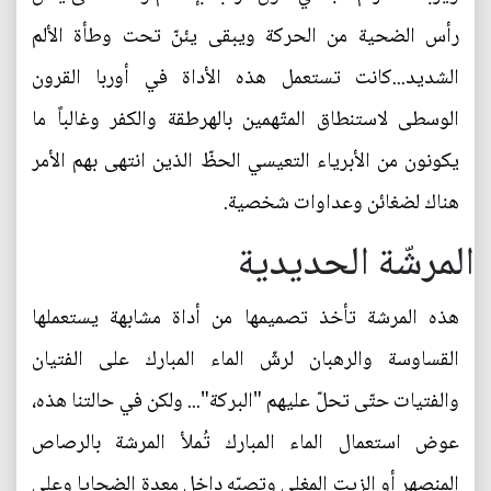
رأس الضحية من الحركة ويبقى يئنّ تحت وطأة الألم
الشديد...كانت تستعمل هذه الأداة في أوربا القرون
الوسطى لاستنطاق المتّهمين بالهرطقة والكفر وغالباً ما
يكونون من الأبرياء التعيسي الحظّ الذين انتهى بهم الأمر
هناك لضغائن وعداوات شخصية.
المرشّة الحديدية
هذه المرشة تأخذ تصميمها من أداة مشابهة يستعملها
القساوسة والرهبان لرشّ الماء المبارك على الفتيان
والفتيات حتّى تحلّ عليهم "البركة"... ولكن في حالتنا هذه،
عوض استعمال الماء المبارك تُملأ المرشة بالرصاص
المنصهر أو الزيت المغلي وتصبّه داخل معدة الضحايا وعلى