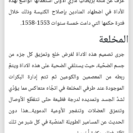
عُرف عن ملكة بريطانيا ماري الاولى استعمالها الواسع لهذه
الأداة في اضطهاد المنادين بإصلاح الكنيسة وذلك خلال
فترة حكمها التي دامت خمسة سنوات 1553-1558.
المخلعة
جرى تصميم هذه الاداة لغرض خلع وتمزيق كل جزء من
جسم الضحّية، حيث يستلقي الضحية على هذه الاداة ويتمّ
ربطه من المعصمين والكوعين ثم تتم إدارة البكرات
الموجودة عند طرفي المخلعة في اتجّاه متعاكس مما يؤدّي
لشدّ الجسد وتمديده لدرجة فظيعة حتّى تتقطّع الأوصال
وتتمزق العضلات وتنفجر الأوعية الدموية...هذا دون
الحديث عن المسامير الطويلة المنصّبة في كل شبر من تلك