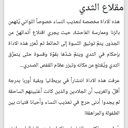
مقلاع الثدي
هذه الاداة مخصصة لتعذيب النساء خصوصاً اللواتي يُتّهمن
بالزنا وممارسة الفاحشة، حيث يجري اقتلاع أثدائهنّ من
الجذور. يتمّ توثيق النّسوة إلى الحائط ثم تُعزر هذه الاداة
بإحكام في الثدي ويتمّ شدّها بقوّة وقسوة حتّى يتمزّق
الثدي ويُقتلع من مكانه وتبزر عظام القفص الصدري...
عرفت هذه الاداة انتشاراً في بريطانيا وبقية أوربا بدرجة
أقلّ، والغريب أن الجلادين والذين كانت أغلبيتهم الساحقة
لم يجدوا أدنى حرج في تعذيب النساء وأحيانا فتيات بين
الطفولة والمراهقة!