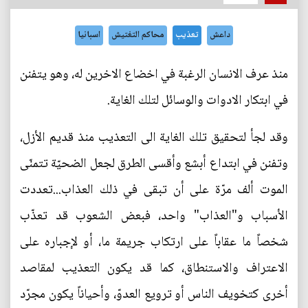
داعش
تعذيب
محاكم التغتيش
اسبانيا
منذ عرف الانسان الرغبة في اخضاع الاخرين له، وهو يتفنن
في ابتكار الادوات والوسائل لتلك الغاية.
وقد لجأ لتحقيق تلك الغاية الى التعذيب منذ قديم الأزل،
وتفنن في ابتداع أبشع وأقسى الطرق لجعل الضحيّة تتمنّى
الموت ألف مرّة على أن تبقى في ذلك العذاب...تعددت
الأسباب و"العذاب" واحد، فبعض الشعوب قد تعذّب
شخصاً ما عقاباً على ارتكاب جريمة ما، أو لإجباره على
الاعتراف والاستنطاق، كما قد يكون التعذيب لمقاصد
أخرى كتخويف الناس أو ترويع العدوّ، وأحياناً يكون مجرّد