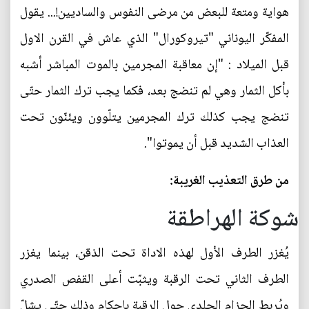
هواية ومتعة للبعض من مرضى النفوس والساديين!... يقول
المفكّر اليوناني "تيروكورال" الذي عاش في القرن الاول
قبل الميلاد : "إن معاقبة المجرمين بالموت المباشر أشبه
بأكل الثمار وهي لم تنضج بعد، فكما يجب ترك الثمار حتّى
تنضج يجب كذلك ترك المجرمين يتلّوون ويئنّون تحت
العذاب الشديد قبل أن يموتوا".
من طرق التعذيب الغريبة:
شوكة الهراطقة
يُغزر الطرف الأول لهذه الاداة تحت الذقن، بينما يغزر
الطرف الثاني تحت الرقبة ويثبّت أعلى القفص الصدري
ويُربط الحزام الجلدي حول الرقبة بإحكام وذلك حتّى يشلّ