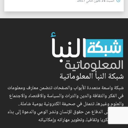
السبت 14 كانون الثاني 2017
شبكة النبأ المعلوماتية
شبكة واسعة متعددة الأبواب والصفحات تتضمن معارف ومعلومات
في الفكر والثقافة والدين والتراث والسياسة والاقتصاد والاجتماع
والعلوم وغيرها، تتمثل في صحيفة الكترونية يومية شاملة..
وتهدف إلى الدفاع عن حقوق الإنسان ونشر الوعي والدعوة إلى بناء
الإنسان فكريا وثقافيا، وتطوير مهاراته وإمكانياته