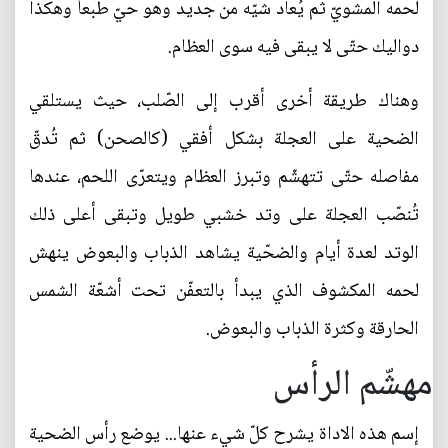
لحمه المشويّ ثم يُعاد شيّه من جديد وهو حيّ طبعاً وهكذا
دواليك حتّى لا يبقى فيه سوى العظام.
وهناك طريقة أخرى أقرب إلى الصّلب، حيث يستلقي
الضحية على العجلة بشكل أفقي (كالصحن) ثم تُدقّ
مفاصله حتّى تتهشّم وتبرز العظام ويتعرّى اللحم، عندها
تُنصّب العجلة على وتد خشبي طويل وتبقى أعلى ذلك
الوتد لعدة أيام والضحّية يشاهد الذباب والبعوض ينهش
لحمه المكشوف الذي يبدأ بالتعفّن تحت أشعّة الشمس
الحارقة وكثرة الذباب والبعوض.
مهشّم الرأس
إسم هذه الاداة يشرح كلّ شيء عنها... يوضع رأس الضحية