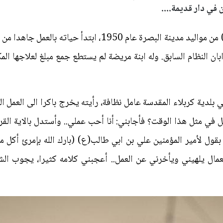
 في دار قديمة....
الحاج سالم عاتي عبد الرضا (أبو حمد) من مواليد مدينة البصرة 
بان النظام السابق. وله ابنة مريضة لم يستطع جمع مبلغ لعلاجها ال
لدية كربلاء المقدسة عامل نظافة، رأيته يخرج باكرا الى العمل 
مل في مثل هذا الوقت؟ فأجابني: أنا أحب عملي.. وأستدل بالاية القرآ
بقول لأمير المؤمنين علي بن ابي طالب(ع) (بارك الله بإمرئ أكل م
ال يلهيني ويأخرني عن العمل.. أعجبني كلامه كثيرا، يجوب الشوا