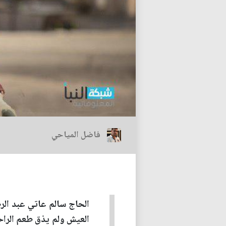
فاضل المياحي
العيش ولم يذق طعم الراحة