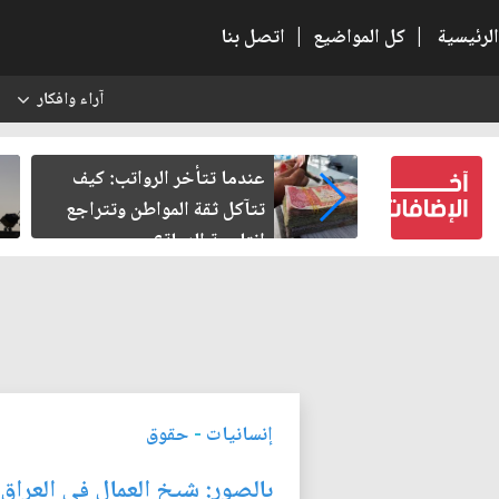
الرئيسية
|
كل المواضيع
|
اتصل بنا
آراء وافكار
س
ة.. حين
عندما تتأخر الرواتب: كيف
تتآكل ثقة المواطن وتتراجع
إنتاجية الدولة؟
إنسانيات
-
حقوق
بالصور: شيخ العمال في العراق