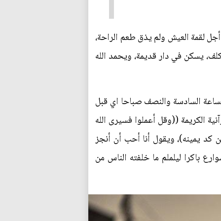
عام 1950، ابتدأ حياته بالعمل جاهدا من أجل لقمة العيش ولم يذق طعم الراحة،
مكلف، يسكن في دار قديمة، ويحمد الله
الساعة السادسة والنصف صباحا اي قبل
نية الكريمة ((وقل أعملوا فسيرى الله
ن كد يمينه)، ويقول أنا أحب أن أنجز
رع باكرا ليلملم ما خلفته الناس من