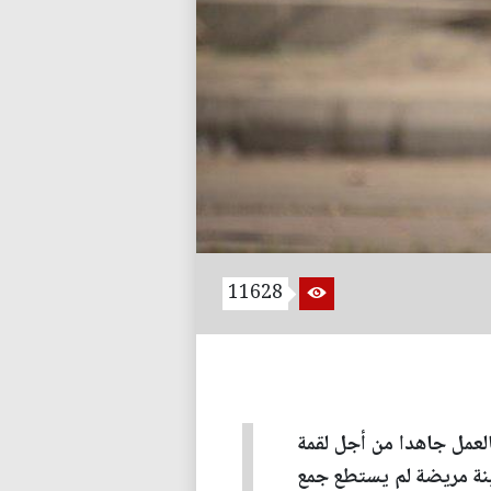
11628
مواليد مدينة البصرة عام 1950، ابتدأ حياته بالعمل جاهدا من أجل لقمة
ابنة مريضة لم يستطع جمع