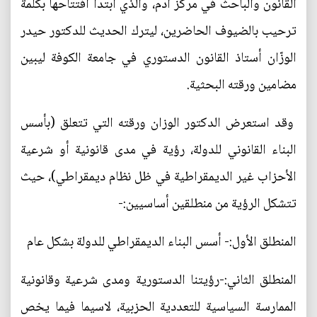
القانون والباحث في مركز آدم، والذي ابتدأ افتتاحها بكلمة
ترحيب بالضيوف الحاضرين، ليترك الحديث للدكتور حيدر
الوزّان أستاذ القانون الدستوري في جامعة الكوفة ليبين
مضامين ورقته البحثية.
وقد استعرض الدكتور الوزان ورقته التي تتعلق (بأسس
البناء القانوني للدولة، رؤية في مدى قانونية أو شرعية
الأحزاب غير الديمقراطية في ظل نظام ديمقراطي)، حيث
تتشكل الرؤية من منطلقين أساسيين:-
المنطلق الأول:- أسس البناء الديمقراطي للدولة بشكل عام
المنطلق الثاني:-رؤيتنا الدستورية ومدى شرعية وقانونية
الممارسة السياسية للتعددية الحزبية، لاسيما فيما يخص