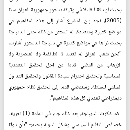
بحيث لو دققنا قليلا في وثيقة دستور جمهورية العراق سنة
(2005)، نجد بان المشرع أشار إلى هذه المفاهيم في
مواضع كثيرة ومتعددة، لم تستثن من ذلك حتى الديباجة
بحيث نراها في مواضع كثيرة في ديباجة الدستور أشارت،
"نحن شعب العراق لم تثنينا لا الطائفية ولا العنصرية ولا
الإرهاب من المضي قدما من اجل تحقيق التعددية
السياسية وتحقيق احترام سيادة القانون وتحقيق التداول
السلمي للسلطة، وسنمضي قدما إلى تحقيق نظام جمهوري
ديمقراطي تعددي كل هذه المفاهيم".
كما ذكرت الديباجة، بعد ذلك جاء في المادة (1) تعريف
خصائص النظام السياسي وشكل الدولة بنصه:- "بأن دولة