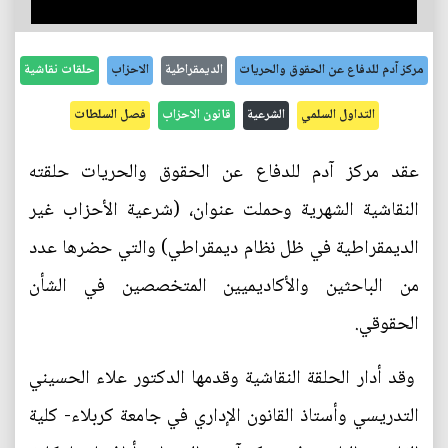
مركز آدم للدفاع عن الحقوق والحريات
الديمقراطية
الاحزاب
حلقات نقاشية
التداول السلمي
الشرعية
قانون الاحزاب
فصل السلطات
عقد مركز آدم للدفاع عن الحقوق والحريات حلقته
النقاشية الشهرية وحملت عنوان، (شرعية الأحزاب غير
الديمقراطية في ظل نظام ديمقراطي) والتي حضرها عدد
من الباحثين والأكاديميين المتخصصين في الشأن
الحقوقي.
وقد أدار الحلقة النقاشية وقدمها الدكتور علاء الحسيني
التدريسي وأستاذ القانون الإداري في جامعة كربلاء- كلية