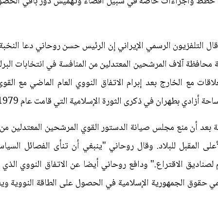
د خطط واجراءات خاصة في سبيل اقصاء وتهميش دور باقي الخص
التلفزيون الرسمي الإيراني إن الرئيس حسن روحاني دعا النخبة ا
ة محافظة آلاف المرشحين المعتدلين من المنافسة في انتخابات ال
قات مع الخارج بعد إبرام الاتفاق النووي العام الماضي مع القوى
ة أزادي بطهران في ذكرى الثورة الإسلامية التي قامت عام 1979.
عد أن منع مجلس صيانة الدستور القوي المرشحين المعتدلين من ال
لى المقبل للبلاد. وقال روحاني "ينبغي أن تنأى الفصائل السياس
كم لصناديق الاقتراع." ودافع روحاني أيضا عن الاتفاق النووي الذي
 حقوق الجمهورية الإسلامية في الحصول على الطاقة النووية ويعزز