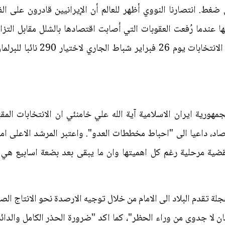
 ضغط. انتصارنا النووي أظهر للعالم أن الإيرانيين قادرون على ال
 عندما رُفعت العقوبات التي أصابت اقتصادها بالشلل مقابل التز
بموجب الاتفاق النووي. وتجري إير
مهورية ايران الاسلامية آية الله علي خامنئي ان الانتخابات المق
صاد، داعيا الى "احباط مخططات العدو". واعتبر المرشد الاعلى ام
قضية مرحلية رغم كل اهميتها وان ما يبقى بعد بضعة اسابيع هي 
لة تقدم البلاد الى الامام من خلال توجيه الارصدة نحو الانتاج الص
بان لا جدوى من وراء الحظر"، كما اكد "ضرورة الحذر الكامل وال