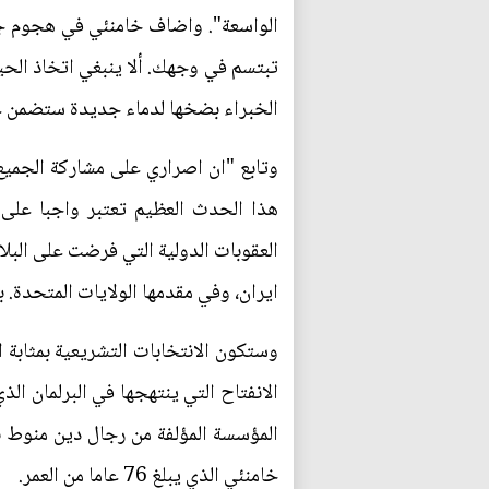
الواسعة". واضاف خامنئي في هجوم جديد
تبتسم في وجهك. ألا ينبغي اتخاذ الحي
الخبراء بضخها لدماء جديدة ستضمن عز
وتابع "ان اصراري على مشاركة الجميع ف
العقوبات الدولية التي فرضت على البلا
ايران، وفي مقدمها الولايات المتحدة
وستكون الانتخابات التشريعية بمثابة 
الانفتاح التي ينتهجها في البرلمان ا
المؤسسة المؤلفة من رجال دين منوط بها
خامنئي الذي يبلغ 76 عاما من العمر.