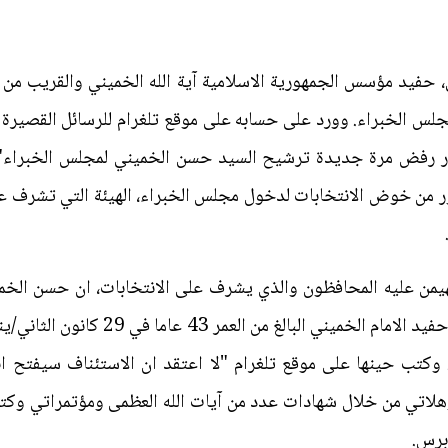
فيد مؤسس الجمهورية الاسلامية آية الله الخميني والقريب من ا
س الخبراء. وورد على حسابه على موقع تلغرام للرسائل القصيرة الآ
تور رفض مرة جديدة ترشيح السيد حسن الخميني لمجلس الخبراء".
 من خوض الانتخابات لدخول مجلس الخبراء، الهيئة التي تشرف على
يمن عليه المحافظون والذي يشرف على الانتخابات، ان حسن الخمين
الفقه لترشيح نفسه للانتخابات. واعلن حفيد
 وكتب حينها على موقع تلغرام "لا اعتقد ان الاستئناف سيفتح ا
هلاتي من خلال شهادات عدد من آيات الله العظمى ومؤتمراتي وكتاب
برس.