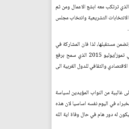
الذي ترتكب معه ابشع الاعمال ومن ثم
 الانتخابات التشريعية وانتخاب مجلس
وتضمن مستقبلها، لذا فان المشاركة في
هذا الحدث العظيم تعتبر واجبا على الجميع". ومنذ ابرام الاتفاق النووي بين ايران والقوى الكبرى في تموز/يوليو 2015 الذي سمح برفع
لاقتصادي والثقافي للدول الغربية الى
ى غالبية من النواب المؤيدين لسياسة
خبراء في اليوم نفسه اساسيا لان هذه
كون له دور هام في حال وفاة اية الله