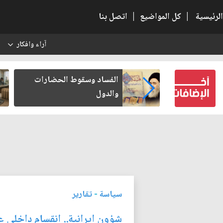
الرئيسية
|
كل المواضيع
|
اتصل بنا
آراء وافكار
س
لنفسه
الفساد وسقوط الحضارات
ر
والدول
س
سياسة
-
تقارير
شؤون ايرانية.. انقسام داخلي ع