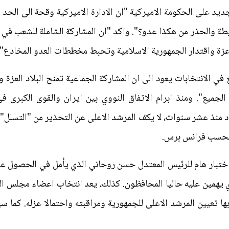
 على الحكومة الاميركية "ان الادارة الاميركية وقحة الى الحد 
طة والحذر من هكذا عدو؟". واكد "ان المشاركة الشاملة للشعب في
ة واقتدار الجمهورية الاسلامية وتحبط مخططات العدو المخادع".
ي الانتخابات يعود الى ان المشاركة الجماعية تمنح البلاد العزة 
د منذ عشر سنوات، لا يكف المرشد الاعلى عن التحذير من "التسلل" ا
. بحسب فرانس برس.
اختبار هام للرئيس المعتدل حسن روحاني الذي يأمل في الحصول عل
لذي يهمين عليه حاليا المحافظون. كذلك، يعد انتخاب اعضاء مجلس ال
 تعيين المرشد الاعلى للجمهورية ومراقبته واحتمالا عزله. كما سي