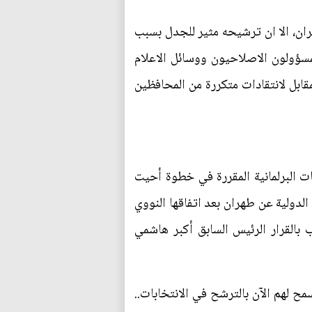
ن، الا ان ترشيحه مثير للجدل بسبب
 محمد خاتمي الذي تولى رئاسة البلاد من 1997 حتى 2005. وخاض المسؤولون الاصلاحيون ووسائل الاعلام
ابل لانتقادات متكررة من المحافظين
 البرلمانية المقررة في خطوة أحيت
لدولية عن طهران بعد اتفاقها النووي
 بالقرار الرئيس السابق أكبر هاشمي
 "الخبر الجيد للمرشحين المستبعدين أن 25 بالمئة منهم سيسمح لهم الآن بالترشح في الانتخابات..