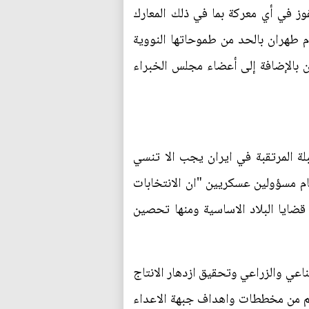
فوز في أي معركة بما في ذلك المعارك
ام طهران بالحد من طموحاتها النووية
ان الانتخابات يوم 26 فبراير شباط الجاري لاختيار 290 نائبا للبرلمان بالإضافة إلى أعضاء مجلس الخبراء
بلة المرتقبة في ايران يجب الا تنسي
ام مسؤولين عسكريين "ان الانتخابات
قضايا البلاد الاساسية ومنها تحصين
ناعي والزراعي وتحقيق ازدهار الانتاج
دائم من مخططات واهداف جبهة الاعداء