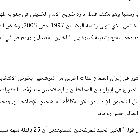
 رسميا وهو مكلف فقط ادارة ضريح الامام الخميني في جنوب طهرا
علاقاته مع الاصلاحيين وبينهم
وهو يتمتع بشعبية كبيرة بين الناخبين المعتدلين ويتعرض في المق
ر في إيران السماح لمئات آخرين من المرشحين بخوض الانتخابات
الصراع في إيران بين المحافظين والإصلاحيين منذ رُفعت العقوبات ا
الناخبون الإيرانيون الآن لمكافأة المرشحين الإصلاحيين. ورحب
الحالي حسن روحاني.
ونقلت وكالة أنباء فارس عن رفسنجاني قوله