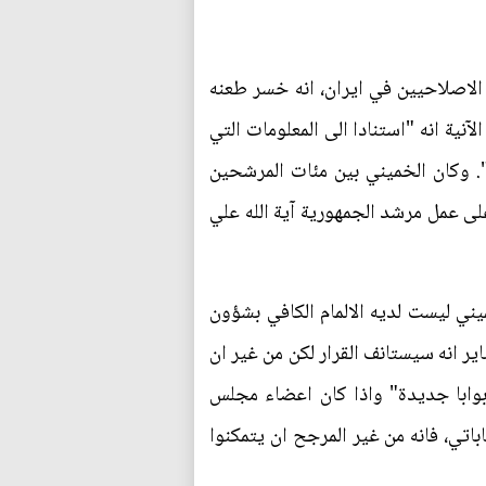
لاصلاحيين في ايران، انه خسر طعنه
نية انه "استنادا الى المعلومات التي
 وكان الخميني بين مئات المرشحين
 عمل مرشد الجمهورية آية الله علي
ي ليست لديه الالمام الكافي بشؤون
 الامام الخميني البالغ من العمر 43 عاما في 29 كانون الثاني/يناير انه سيستانف القرار لكن من غير ان
بوابا جديدة" واذا كان اعضاء مجلس
اتي، فانه من غير المرجح ان يتمكنوا