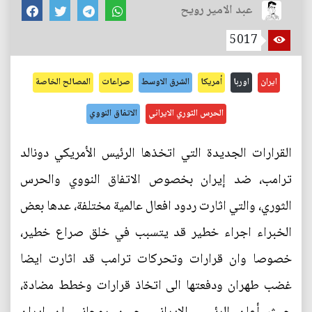
عبد الامير رويح
5017
ايران
اوربا
أمريكا
الشرق الاوسط
صراعات
المصالح الخاصة
الحرس الثوري الايراني
الاتفاق النووي
القرارات الجديدة التي اتخذها الرئيس الأمريكي دونالد
ترامب، ضد إيران بخصوص الاتفاق النووي والحرس
الثوري، والتي اثارت ردود افعال عالمية مختلفة، عدها بعض
الخبراء اجراء خطير قد يتسبب في خلق صراع خطير،
خصوصا وان قرارات وتحركات ترامب قد اثارت ايضا
غضب طهران ودفعتها الى اتخاذ قرارات وخطط مضادة،