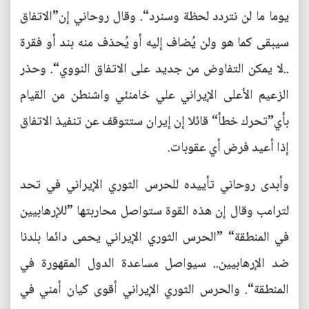
يوما ما لن نتردد لحظة وسنرد“. وقال روحاني إن”الاتفاق
سيبقى كما هو ولن يُضاف إليه أو يُحذف منه بند أو فقرة
..لا يمكن التفاوض من جديد على الاتفاق النووي“. وحذر
الزعيم الأعلى الإيراني علي خامنئي واشنطن من القيام
بأي”تحرك خطأ“ قائلا إن إيران ستتوقف عن تنفيذ الاتفاق
إذا أعيد فرض أي عقوبات.
وأبدى روحاني تأييده للحرس الثوري الإيراني في تحد
لترامب وقال إن هذه القوة ستواصل محاربتها ”للإرهابيين
في المنطقة“ ”الحرس الثوري الإيراني يحمى دائما بلدنا
ضد الإرهابيين.. سيواصل مساعدة الدول المقهورة في
المنطقة“. والحرس الثوري الإيراني أقوى كيان أمني في