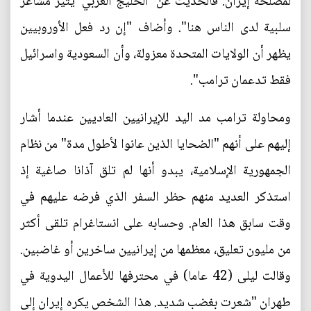
لمصلحة إيران. فالحديث عن 'الخليج العربي' يثير مشاعر
سلبية لدى الناس هنا". وأضاف "إن رد فعل الأوروبيين
يظهر أن الولايات المتحدة معزولة، وأن السعودية واسرائيل
فقط تدعمان ترامب".
ومحاولة ترامب مد اليد للإيرانيين العاديين عندما أشار
إليهم على أنهم "الضحايا الذين عانوا لأطول مدة" من نظام
الجمهورية الإسلامية، يبدو أنها لم تلق آذانا صاغية إذ
استذكر العديد منهم حظر السفر الذي فرضه عليهم في
وقت سابق هذا العام. وحسابه على انستاغرام تلقى أكثر
من مليون تعليق، معظمها من إيرانيين ساخرين أو غاضبين.
وقالت ليلى (42 عاما) في محترفها للأعمال اليدوية في
طهران "شعرت بغضب شديد. هذا الشخص يكره إيران إلى