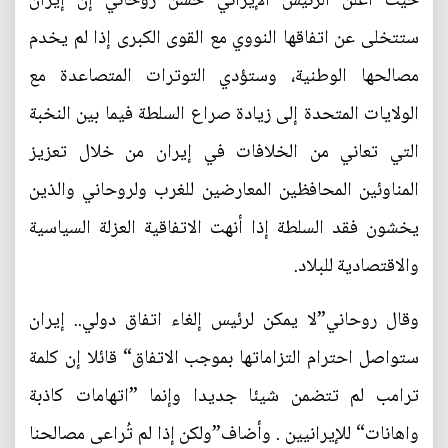
حيث أعلن الرئيس الإيراني حسن روحاني إن إيران
ستتخلى عن اتفاقها النووي مع القوى الكبرى إذا لم يخدم
مصالحها الوطنية، وستؤدي التوترات المتصاعدة مع
الولايات المتحدة إلى زيادة صراع السلطة فيما بين النخبة
التي تعاني من الخلافات في إيران من خلال تعزيز
المناوئين المحافظين المعارضين للغرب ولروحاني والذين
يخشون فقد السلطة إذا أنهت الاتفاقية العزلة السياسية
والاقتصادية للبلاد.
وقال روحاني”لا يمكن لرئيس إلغاء اتفاق دولي.. إيران
ستواصل احترام التزاماتها بموجب الاتفاق“ قائلا إن كلمة
ترامب لم تتضمن شيئا جديدا وإنما ”اتهامات كاذبة
واهانات“ للإيرانيين . وأضاف”ولكن إذا لم تُراعى مصالحنا