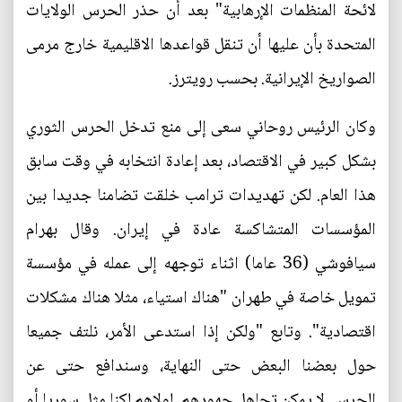
لائحة المنظمات الإرهابية" بعد أن حذر الحرس الولايات
المتحدة بأن عليها أن تنقل قواعدها الاقليمية خارج مرمى
الصواريخ الإيرانية. بحسب رويترز.
وكان الرئيس روحاني سعى إلى منع تدخل الحرس الثوري
بشكل كبير في الاقتصاد، بعد إعادة انتخابه في وقت سابق
هذا العام. لكن تهديدات ترامب خلقت تضامنا جديدا بين
المؤسسات المتشاكسة عادة في إيران. وقال بهرام
سيافوشي (36 عاما) اثناء توجهه إلى عمله في مؤسسة
تمويل خاصة في طهران "هناك استياء، مثلا هناك مشكلات
اقتصادية". وتابع "ولكن إذا استدعى الأمر، نلتف جميعا
حول بعضنا البعض حتى النهاية، وسندافع حتى عن
الحرس. لا يمكن تجاهل جهودهم. لولاهم لكنا مثل سوريا أو