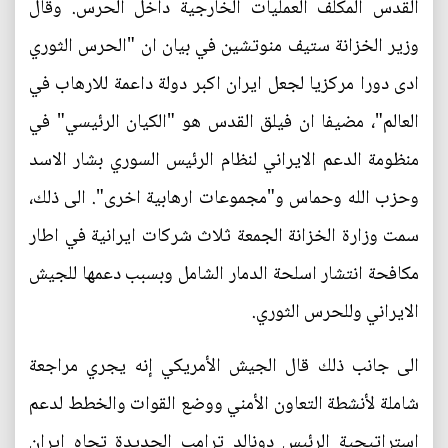
القدس المكلف العمليات الخارجية داخل الحرس. وقال
وزير الخزانة ستيف منوتشين في بيان ان "الحرس الثوري
ادى دورا مركزيا لجعل ايران اكبر دولة داعمة للارهاب في
العالم"، مضيفا ان فيلق القدس هو "الكيان الرئيسي" في
منظومة الدعم الايراني لنظام الرئيس السوري بشار الاسد
وحزب الله وحماس و"مجموعات ارهابية اخرى". الى ذلك،
سمت وزارة الخزانة الجمعة ثلاث شركات ايرانية في اطار
مكافحة انتشار اسلحة الدمار الشامل وبسبب دعمها للجيش
الايراني وللحرس الثوري.
الى جانب ذلك قال الجيش الأمريكي إنه يجري مراجعة
شاملة لأنشطة التعاون الأمني ووضع القوات والخطط لدعم
استراتيجية الرئيس دونالد ترامب الجديدة تجاه إيران