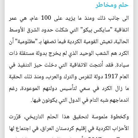
حلم ومخاطر
الى جانب ذلك ومنذ ما يزيد على 100 عام، هي عمر
اتفاقية "سايكس بيكو" التي شكلت حدود الشرق الأوسط
الحالية، تعيش القومية الكردية فيما تصفها بـ "مظلومية" أن
الكرد هم الشعب الوحيد الذي لم يخرج بدولة مستقلة ذات
سيادة. فقد أنتجت الاتفاقية التي دخلت حيز التنفيذ في
العام 1917 دولة للفرس والترك والعرب، ومنذ تلك الحقبة
ما زال الكرد في سعي لتأسيس دولتهم الموعودة، رغم
اندماجهم شبه التام في الدول التي يكونون فيها.
وكخطوة ملموسة لتحقيق هذا الحلم التاريخي، قرّرت
الأحزاب الكردية في إقليم كردستان العراق، في اجتماع لها