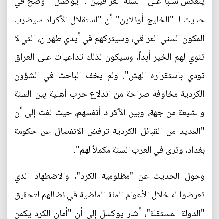
ينعكس سلباً على "السنة العراقيين". "يوكسل" أوضح في
حديث لـ "الخليج أونلاين" أن "استقلال الأكراد سيضرب
المكون السني العراقي، وسيتركهم في أيدي طهران، التي لا
تنوي لهم الخير أبداً، وسيكون لذلك تداعيات على العراق
تودي باستقراره الهش". ولم يخف الباحث في الشؤون
الكردية مخاوفه صراحة من اندلاع حرب أهلية بين السنة
والشيعة من جهة، وبين الأكراد أنفسهم، حيث لفت إلى أن
"العديد من القبائل الكردية ترفض الانفصال عن حكومة
بغداد، وترى في العرب السنة مكملاً لهم".
وحول الحديث عن "مظلومية الكرد"، والاضطهاد الذي
تعرضوا له خلال الأعوام المئة الماضية في نضالهم لتحقيق
"الدولة المستقلة"، أشار يوكسل إلى أن "أمان الكرد يكمن