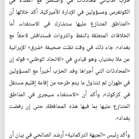
حزب طالباني محادثات في واشنطن مع أعضاء في
الكونغرس ومسؤولين في الإدارة الأميركية، أكد خلالها أن
«المناطق المتنازع عليها ستشارك في الاستفتاء، أما
الخلافات المتعلقة بالنفط والثروات فستناقش لاحقاً مع
بغداد». جاء ذلك في وقت نقلت صحيفة «شرق» الإيرانية
عن ملا بختيار، وهو قيادي في «الاتحاد الوطني» قوله إن
«المحادثات التي أجراها وفد الحزب أخيراً مع المسؤولين
في طهران لم تتناول ما يتم طرحه من إقامة إقليم مستقل
في كركوك»، وأكد أن «الاستفتاء سيجرى في المناطق
المتنازع عليها بما فيها هذه المحافظة، حتى إن رفضت
بغداد».
وأكد رئيس «الجبهة التركمانية» أرشد الصالحي في بيان أن