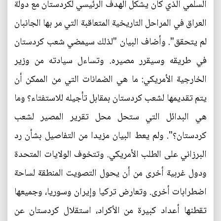
السلمي الذي كان يشكل الهدف الرئيسي لكردستان مع دولة
العراق في المراحل التاريخية المتعاقبة التي مر بها الجانبان
لم يتحقق". وأضاف البيان "لذلك سيمضي شعب كردستان
في طريقه وسيقرر مصيره. وتساءل سيادته من وزير
الخارجية الأمريكي: ما هي الضمانات التي من الممكن أن
يتم تقديمها لشعب كردستان بمقابل تأجيله للاستفتاء؟ وما
هي البدائل التي ستحل محل تقرير المصير لشعب
كردستان؟". ولم يعط البيان مزيدا من التفاصيل بشأن رد
البرزاني على الطلب الأمريكي. وتتخوف الولايات المتحدة
ودول غربية أخرى من أن يحول التصويت المنطقة لساحة
اضطرابات أخرى. وتعارض تركيا وإيران وسوريا، وجميعها
تقطنها أعداد كبيرة من الأكراد، استقلال كردستان عن