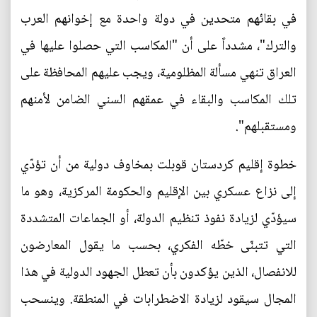
في بقائهم متحدين في دولة واحدة مع إخوانهم العرب
والترك"، مشدداً على أن "المكاسب التي حصلوا عليها في
العراق تنهي مسألة المظلومية، ويجب عليهم المحافظة على
تلك المكاسب والبقاء في عمقهم السني الضامن لأمنهم
ومستقبلهم".
خطوة إقليم كردستان قوبلت بمخاوف دولية من أن تؤدّي
إلى نزاع عسكري بين الإقليم والحكومة المركزية، وهو ما
سيؤدّي لزيادة نفوذ تنظيم الدولة، أو الجماعات المتشددة
التي تتبنّى خطّه الفكري، بحسب ما يقول المعارضون
للانفصال، الذين يؤكدون بأن تعطل الجهود الدولية في هذا
المجال سيقود لزيادة الاضطرابات في المنطقة. وينسحب