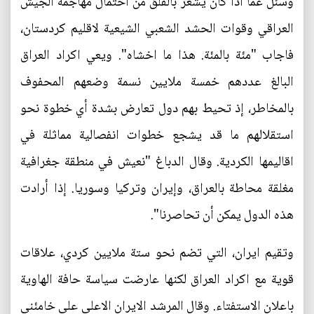
وسُئل عما اذا كان يشعر بالقلق من احتمال مهاجمة الجيش
العراقي وقوات الحشد الشعبي الشيعية لاقليم كردستان،
فاجاب "مئة بالمئة. هذا ما اخشاه". ويعي اكراد العراق
البالغ عددهم خمسة ملايين نسمة وضعهم المحفوف
بالمخاطر، إذ تحيط بهم دول تعارض بشدة أي خطوة نحو
استقلالهم ما قد يشجع خطوات انفصالية مماثلة في
اقاليمها الكردية. وقال الدباغ "نعيش في منطقة جغرافية
مغلقة محاطة بالعراق، وإيران وتركيا وسوريا. إذا أرادت
هذه الدول يمكن أن تحاصرنا".
وتقيم ايران، التي تضم نحو ستة ملايين كردي، علاقات
قوية مع اكراد العراق لكنها عارضت سياسة حافة الهاوية
باعلان الاستفتاء. وقال المرشد الايران الاعلى علي خامئني