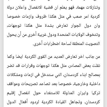
وتنازلات مهمة، فهو يعلم ان قضية الانفصال واعلان دولة
كردية امر صعب في مثل هكذا ظروف وازمات خصوصا
وان دول الجوار تعارض بشدة مثل هكذا توجهات،
وتتخوف الولايات المتحدة ودول غربية أخرى من أن يحول
التصويت المنطقة لساحة اضطرابات أخرى.
من جانب اخر تعارض العديد من القوى الكردية ايضا وكما
نقلت بعض المصادر، مثل هكذا توجهات وقرارات قد تضر
بمصالح ابناء كردستان، التي ستدخل في ازمات ومشكلات
داخلية وخارجية، خصوصا بعد تصاعد تصريحات ومواقف
تركيا وايران المناوئة للاستفتاء حول انفصال إقليم
كردستان، وتجاهل القيادة الكردية لردود أفعال الدول