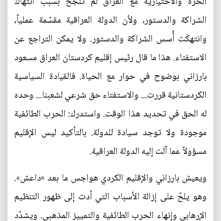
الحرة والاختيارية مع العراق لم تنجح بسبب انتهاك
الشراكة والدستور، ولأن الدولة العراقية مقسّمة عملياً،
وانتهكَت أُسس الشراكة والدستور. ولا يمكن التراجع عن
الاستفتاء. هذا ما قال رئيس إقليم كردستان العراق مسعود
بارزاني بوضوح في حوار مع الحياة. فالقيادة السياسية
الكردستانية قررت... والاستفتاء حق شرعي لشعبنا... وحده
له الحق في تحديد هذا الوقت. واستدرك: الحرب الطائفية
موجودة ولا توجد سيادة للدولة. بالتأكيد ليس الإقليم
مسؤولاً عما آلت إليه الدولة العراقية.
ويعيش بارزاني والإقليم الكردي هواجس ما بعد «داعش».
وهو يلحّ على إزالة الأسباب التي أدت إلى ظهور التنظيم
الإرهابي وإنهاء الحرب الطائفية والتمييز المذهبي. ويشدّد