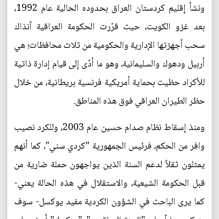
ونشأ إقليم كردستان العراق بحدوده الحالية عام 1992،
بعد غزو الكويت، حيث قرّرت الحكومة العراقية آنذاك
سحب أجهزتها الإدارية والحكومية من ثلاث محافظات؛ هي
أربيل ودهوك والسليمانية، وهو ما أدّى إلى قيام إدارة ذاتية
للأكراد حظيت بحماية أمريكية فرنسية بريطانية، من خلال
حظر الطيران العراقي فوق هذه المناطق.
ومنذ إسقاط نظام صدام حسين عام 2003، وللكرد نصيب
وافر من الحكم، فرئيس الجمهورية "كردي سني"، كما أنهم
يمثلون ثقلاً لدعم السنة الذين يواجهون حملة ضارية من
قبل الحكومة الشيعية، والاستقلال في هذه الحالة يعني-
كما يرى الباحث في الشؤون الكردية مفيد يوكسل- سوف