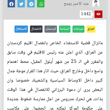
عبد الامير رويح
5442
العراق
صراعات
السياسة
كردستان
الانفصال
الاستقلال
ماتزال قضية الاستفتاء الخاص بانفصال اقليم كردستان
عن العراق، الذي اعلن عنه رئيس الاقليم في وقت سابق
والمقرر في الـ 25 من شهر أيلول المقبل، محط اهتمام
واسع داخل وخارج العراق، حيث اثار هذا القرار موجة جدل
كبير داخل الاوساط السياسية والشعبية، خصوصا وان
البعض يرى ان دعوة البرزاني للانفصال في هذا الوقت
بذات، هي تحرك مدروس من اجل ممارسة ضغوط جديدة
على حكومة المركز تمكنه من الحصول على مكاسب