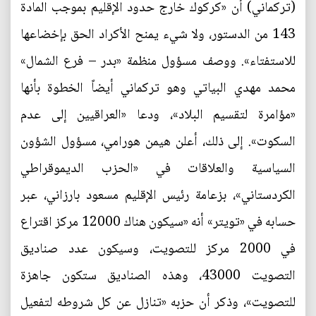
(تركماني) أن «كركوك خارج حدود الإقليم بموجب المادة
143 من الدستور، ولا شيء يمنح الأكراد الحق بإخضاعها
للاستفتاء». ووصف مسؤول منظمة «بدر – فرع الشمال»
محمد مهدي البياتي وهو تركماني أيضاً الخطوة بأنها
«مؤامرة لتقسيم البلاد»، ودعا «العراقيين إلى عدم
السكوت». إلى ذلك، أعلن هيمن هورامي، مسؤول الشؤون
السياسية والعلاقات في «الحزب الديموقراطي
الكردستاني»، بزعامة رئيس الإقليم مسعود بارزاني، عبر
حسابه في «تويتر» أنه «سيكون هناك 12000 مركز اقتراع
في 2000 مركز للتصويت، وسيكون عدد صناديق
التصويت 43000، وهذه الصناديق ستكون جاهزة
للتصويت»، وذكر أن حزبه «تنازل عن كل شروطه لتفعيل