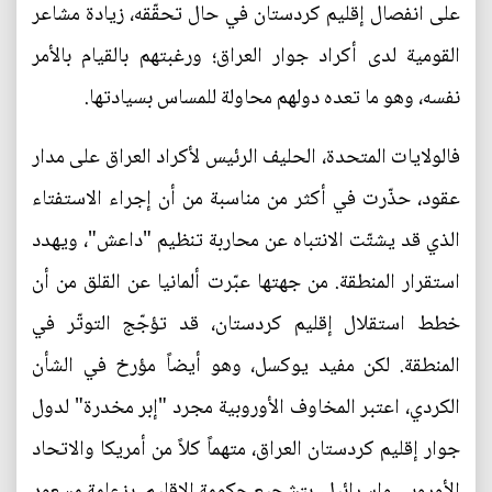
على انفصال إقليم كردستان في حال تحقّقه، زيادة مشاعر
القومية لدى أكراد جوار العراق؛ ورغبتهم بالقيام بالأمر
نفسه، وهو ما تعده دولهم محاولة للمساس بسيادتها.
فالولايات المتحدة، الحليف الرئيس لأكراد العراق على مدار
عقود، حذّرت في أكثر من مناسبة من أن إجراء الاستفتاء
الذي قد يشتّت الانتباه عن محاربة تنظيم "داعش"، ويهدد
استقرار المنطقة. من جهتها عبّرت ألمانيا عن القلق من أن
خطط استقلال إقليم كردستان، قد تؤجّج التوتّر في
المنطقة. لكن مفيد يوكسل، وهو أيضاً مؤرخ في الشأن
الكردي، اعتبر المخاوف الأوروبية مجرد "إبر مخدرة" لدول
جوار إقليم كردستان العراق، متهماً كلاً من أمريكا والاتحاد
الأوروبي وإسرائيل، بتشجيع حكومة الإقليم، بزعامة مسعود