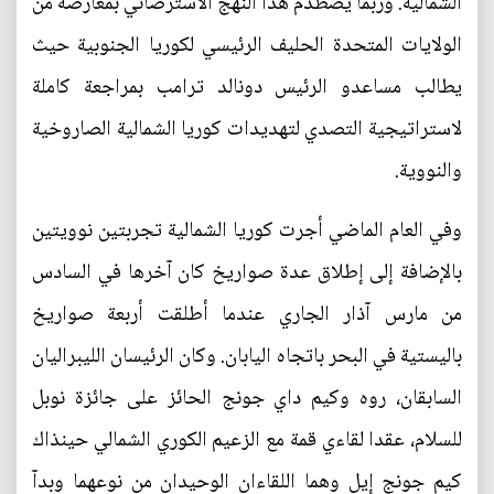
الشمالية. وربما يصطدم هذا النهج الاسترضائي بمعارضة من
الولايات المتحدة الحليف الرئيسي لكوريا الجنوبية حيث
يطالب مساعدو الرئيس دونالد ترامب بمراجعة كاملة
لاستراتيجية التصدي لتهديدات كوريا الشمالية الصاروخية
والنووية.
وفي العام الماضي أجرت كوريا الشمالية تجربتين نوويتين
بالإضافة إلى إطلاق عدة صواريخ كان آخرها في السادس
من مارس آذار الجاري عندما أطلقت أربعة صواريخ
باليستية في البحر باتجاه اليابان. وكان الرئيسان الليبراليان
السابقان، روه وكيم داي جونج الحائز على جائزة نوبل
للسلام، عقدا لقاءي قمة مع الزعيم الكوري الشمالي حينذاك
كيم جونج إيل وهما اللقاءان الوحيدان من نوعهما وبدآ