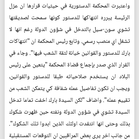
واعتبرت المحكمة الدستورية في حيثيات قرارها ان عزل
الرئيسة يبرره انتهاكها للدستور كونها سمحت لصديقتها
تشوي سون-سيل بالتدخل في شؤون الدولة رغم انها لا
تشغل اي منصب رسمي. وتابع رئيس المحكمة ان "انتهاكات
بارك للدستور والقوانين خيانة لثقة الشعب فيها". وجاء في
القرار الذي صدر بإجماع قضاة المحكمة "يتعين على رئيس
البلاد ان يستخدم صلاحياته طبقا للدستور والقوانين،
ويجب ان تكون تفاصيل عمله شفافة كي يتمكن الشعب من
تقييم عمله". واضاف "لكن السيدة بارك اخفت تماما تدخل
السيدة تشوي في شؤون الدولة ونفته حين ظهرت شكوك
بذلك وحتى انها انتقدت اولئك الذين ابدوا تلك الشكوك".
من جانب اخر يرى بعض المراقبين ان التوقعات المستقبلية