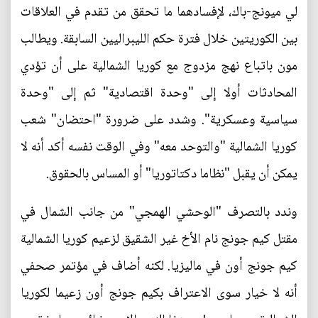
لي ميونج-باك، لإفسادهما ما تحقق من تقدم في العلاقات
بين الكوريتين خلال فترة حكم الليبراليين السابقة. ويطالب
مون باتباع نهج مزدوج مع كوريا الشمالية على أن تؤدي
المحادثات أولا إلى "وحدة اقتصادية" ثم إلى "وحدة
سياسية وعسكرية". وشدد على ضرورة "احتضان" شعب
كوريا الشمالية "والتوحد معه" وفي الوقت نفسه أكد أنه لا
يمكن أن يقبل "نظاما دكتاتوريا" أو المساس بالحقوق.
وندد بالتصرف "الوحشي الهمجي" من جانب الشمال في
مقتل كيم جونج نام الأخ غير الشقيق لزعيم كوريا الشمالية
كيم جونج أون في ماليزيا. لكنه أضاف في مؤتمر صحفي
أنه لا خيار سوى الاعتراف بكيم جونج أون زعيما لكوريا