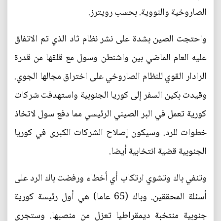
الصاروخية والنووية. بحسب رويترز.
واحتجت الصين بشدة على نشر نظام ثاد الذي تم الاتفاق
عليه العام الماضي بين واشنطن وسول مع قلقها من قدرة
الرادار القوي للنظام الصاروخي على اختراق مجالها الجوي.
وقيدت بكين السفر إلى كوريا الجنوبية واستهدفت شركات
كورية تعمل في البر الصيني الرئيسي مما دفع سول لاتخاذ
خطوات للرد. وسيكون إصلاح الشركات الكبرى في كوريا
الجنوبية قضية انتخابية أيضا.
وتنفي باك وتشوي ارتكاب أي أخطاء ورفضت باك الرد على
أسئلة المحققين. وباك (65 عاما) هي أول رئيسة كورية
جنوبية منتخبة ديمقراطيا تعزل من منصبها. وستجرى