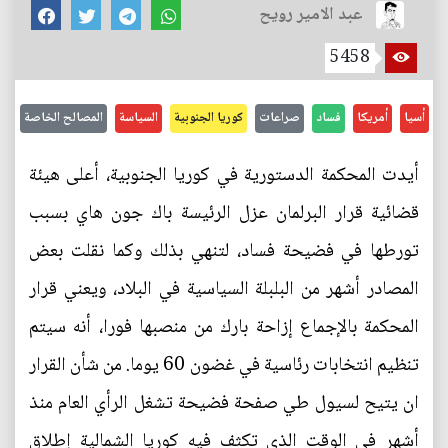
عبد الامير رويح
5458
أسيا
أمريكا
فساد
صراعات
كوريا الجنوبية
السياسة
المصالح الخاصة
أيدت المحكمة الدستورية في كوريا الجنوبية، أعلى هيئة
قضائية قرار البرلمان عزل الرئيسة باك جون هاي بسبب
تورطها في فضيحة فساد، لتنهي بذلك وكما نقلت بعض
المصادر أشهر من البلبلة السياسية في البلاد، ويعني قرار
المحكمة بالإجماع إزاحة بارك من منصبها فورا، أنه سيتم
تنظيم انتخابات رئاسية في غضون 60 يوما. من شأن القرار
ان يتيح لسيول طي صفحة فضيحة تشغل الرأي العام منذ
أشهر في الوقت الذي تكثف فيه كوريا الشمالية إطلاق