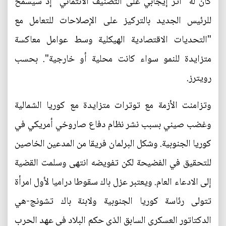
كان له "أثر إيجابي على التصنيف الائتماني" إذ سيسمح
للرئيس الجديد بالتركيز على الإصلاحات للتعامل مع
"التحديات الاقتصادية الهيكلية وسط عوامل معاكسة
متزايدة للنمو سواء كانت محلية أو خارجية". بحسب
رويترز.
وتزامنت الأزمة مع توترات متزايدة مع كوريا الشمالية
وغضب صيني بسبب نشر نظام دفاع صاروخي أمريكي في
كوريا الجنوبية. وشكل البرلمان فريقا من المدعين الخاصين
للتحقيق في الفضيحة لكن تفويضه انتهى وسلمت القضية
إلى الادعاء العام. ويعتبر عزل باك سقوطا دراميا لأول امرأة
تتولى رئاسة كوريا الجنوبية ولابنة باك تشونج-هي
الدكتاتور العسكري السابق الذي حكم البلاد في عهد الحرب