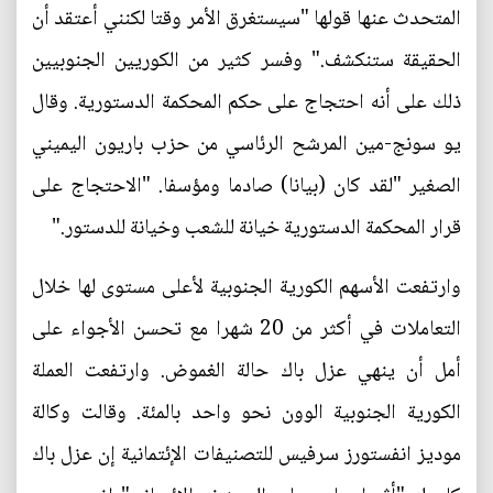
المتحدث عنها قولها "سيستغرق الأمر وقتا لكنني أعتقد أن
الحقيقة ستنكشف." وفسر كثير من الكوريين الجنوبيين
ذلك على أنه احتجاج على حكم المحكمة الدستورية. وقال
يو سونج-مين المرشح الرئاسي من حزب باريون اليميني
الصغير "لقد كان (بيانا) صادما ومؤسفا. "الاحتجاج على
قرار المحكمة الدستورية خيانة للشعب وخيانة للدستور."
وارتفعت الأسهم الكورية الجنوبية لأعلى مستوى لها خلال
التعاملات في أكثر من 20 شهرا مع تحسن الأجواء على
أمل أن ينهي عزل باك حالة الغموض. وارتفعت العملة
الكورية الجنوبية الوون نحو واحد بالمئة. وقالت وكالة
موديز انفستورز سرفيس للتصنيفات الإئتمانية إن عزل باك