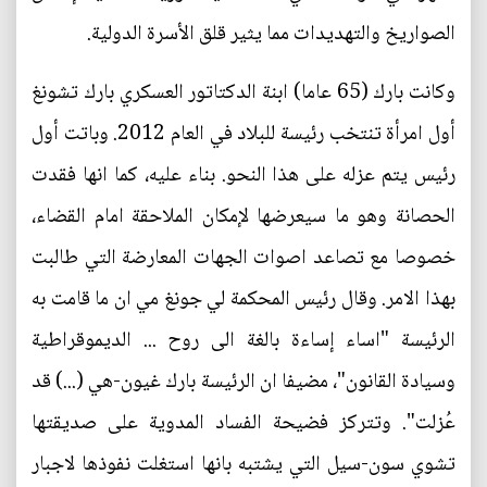
الصواريخ والتهديدات مما يثير قلق الأسرة الدولية.
وكانت بارك (65 عاما) ابنة الدكتاتور العسكري بارك تشونغ
أول امرأة تنتخب رئيسة للبلاد في العام 2012. وباتت أول
رئيس يتم عزله على هذا النحو. بناء عليه، كما انها فقدت
الحصانة وهو ما سيعرضها لإمكان الملاحقة امام القضاء،
خصوصا مع تصاعد اصوات الجهات المعارضة التي طالبت
بهذا الامر. وقال رئيس المحكمة لي جونغ مي ان ما قامت به
الرئيسة "اساء إساءة بالغة الى روح ... الديموقراطية
وسيادة القانون"، مضيفا ان الرئيسة بارك غيون-هي (...) قد
عُزلت". وتتركز فضيحة الفساد المدوية على صديقتها
تشوي سون-سيل التي يشتبه بانها استغلت نفوذها لاجبار