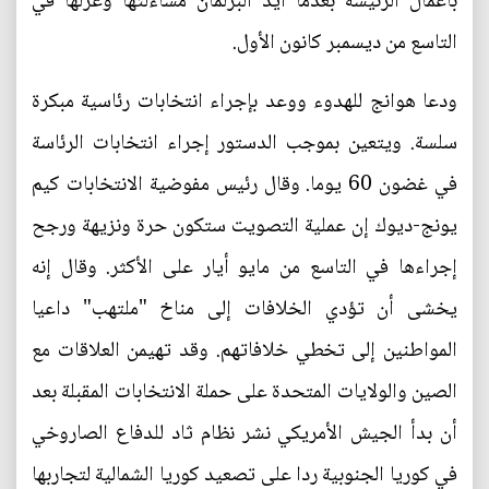
بأعمال الرئيسة بعدما أيد البرلمان مساءلتها وعزلها في
التاسع من ديسمبر كانون الأول.
ودعا هوانج للهدوء ووعد بإجراء انتخابات رئاسية مبكرة
سلسة. ويتعين بموجب الدستور إجراء انتخابات الرئاسة
في غضون 60 يوما. وقال رئيس مفوضية الانتخابات كيم
يونج-ديوك إن عملية التصويت ستكون حرة ونزيهة ورجح
إجراءها في التاسع من مايو أيار على الأكثر. وقال إنه
يخشى أن تؤدي الخلافات إلى مناخ "ملتهب" داعيا
المواطنين إلى تخطي خلافاتهم. وقد تهيمن العلاقات مع
الصين والولايات المتحدة على حملة الانتخابات المقبلة بعد
أن بدأ الجيش الأمريكي نشر نظام ثاد للدفاع الصاروخي
في كوريا الجنوبية ردا على تصعيد كوريا الشمالية لتجاربها