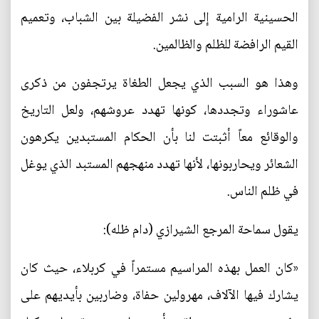
الحسينية الرامية إلى نشر الفضيلة بين الشباب، وتعميم
القيم الرافضة للظلم والظالمين.
وهذا هو السبب الذي يجعل الطغاة يرتجفون من ذكرى
عاشوراء وتجددها، كونها تهدد عروشهم، ولعل التاريخ
والوقائع معاً أثبتت لنا بأن الحكام المستبدين يكرهون
الشعائر ويحاربونها، لأنها تهدد منهجهم المستبد الذي يوغل
في ظلم الناس.
يقول سماحة المرجع الشيرازي (دام ظله):
«كان العمل بهذه المراسيم مستمراً في كربلاء، حيث كان
يشارك فيها الآلاف، مهرولين حفاة، وضاربين بأيديهم على