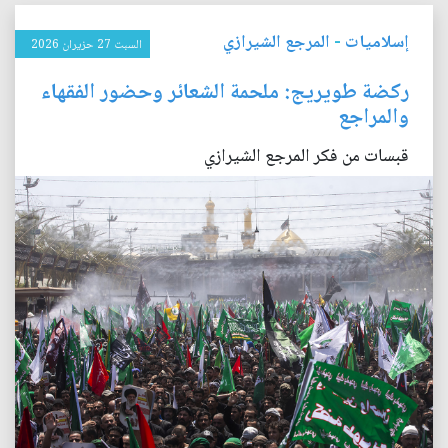
إسلاميات
-
المرجع الشيرازي
السبت 27 حزيران 2026
ركضة طويريج: ملحمة الشعائر وحضور الفقهاء
والمراجع
قبسات من فكر المرجع الشيرازي