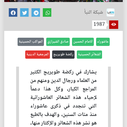
شبكة النبأ
1987
عاشوراء
الامام الحسين
صادق الشيرازي
المواكب الحسينية
الشعائر الحسينية
ركضة طويريج
المرجعية الدينية
يشارك في ركضة طويريج الكثير
من العلماء ورجال الدين ومنهم من
المراجع الكبار، وكل هذا دعماً
لإحياء هذه الشعائر العاشورائية
التي تتجدد في ذكرى عاشوراء
منذ مئات السنين، والهدف بالطبع
هو نشر هذه الشعائر والإكثار منها،