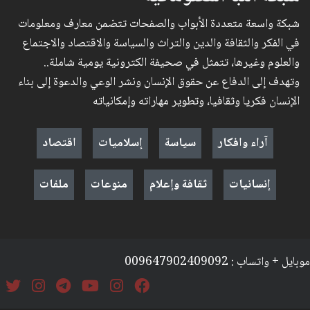
شبكة واسعة متعددة الأبواب والصفحات تتضمن معارف ومعلومات
في الفكر والثقافة والدين والتراث والسياسة والاقتصاد والاجتماع
والعلوم وغيرها، تتمثل في صحيفة الكترونية يومية شاملة..
وتهدف إلى الدفاع عن حقوق الإنسان ونشر الوعي والدعوة إلى بناء
الإنسان فكريا وثقافيا، وتطوير مهاراته وإمكانياته
آراء وافكار
سياسة
إسلاميات
اقتصاد
إنسانيات
ثقافة وإعلام
منوعات
ملفات
موبايل + واتساب : 009647902409092