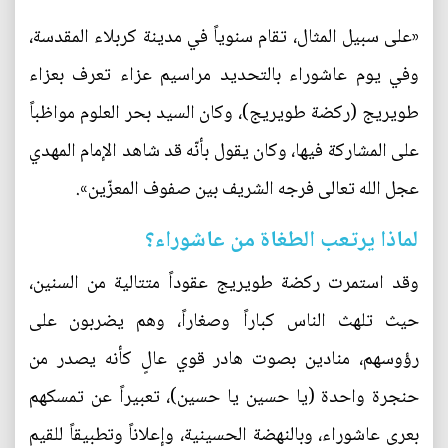
«على سبيل المثال، تقام سنوياً في مدينة كربلاء المقدسة،
وفي يوم عاشوراء بالتحديد مراسيم عزاء تعرف بعزاء
طويريج (ركضة طويريج)، وكان السيد بحر العلوم مواظباً
على المشاركة فيها، وكان يقول بأنّه قد شاهد الإمام المهدي
عجل الله تعالى فرجه الشريف بين صفوف المعزّين».
لماذا يرتعب الطغاة من عاشوراء؟
وقد استمرت ركضة طويريج عقوداً متتالية من السنين،
حيث تلهث الناس كباراً وصغاراً، وهم يضربون على
رؤوسهم، منادين بصوت هادر قوي عالٍ كأنه يصدر من
حنجرة واحدة (يا حسين يا حسين)، تعبيراً عن تمسكهم
بعرى عاشوراء، وبالنهضة الحسينية، وإعلاناً وتطبيقاً للقيم