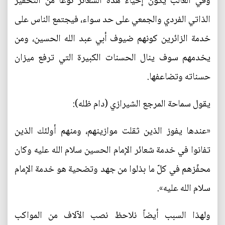
وفي الغالب يكون إحياء هذه الشعائر نوعاً من التحفيز
الذاتي الفردي والجمعي على حد سواء، فيجتمع الناس على
خدمة الزائرين كونهم ضيوف أبي عبد الله الحسين، ومن
يخدمهم سوف ينال الحسنات الكبيرة التي ترفع ميزان
حسناته وتضاعفها.
يقول سماحة المرجع الشيرازي (دام ظله):
«عندها يفوز الذين ثقلت موازينهم، ومنهم أولئك الذين
تفانوا في خدمة شعائر الإمام الحسين سلام الله عليه وكان
محفّزهم في كلّ ما بذلوا من جهد وتضحية هو خدمة الإمام
سلام الله عليه».
ولهذا السبب أيضاً نلاحظ نصب الآلاف من المواكب