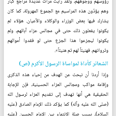
رؤوسهم ووجوههم، ولقد رأيت مرات عديدة مراجع كبار
وهم يؤدّون هذه المراسيم مع الجموع المهرولة، كما كان
يشارك فيها بعض الوزراء والوكلاء والأعيان. هؤلاء لم
يكونوا يفعلون ذلك حتى في مجالس عزاء آبائهم، ولم
يكونوا ليجزعوا هذا الجزع حتى لو فقدوا أموالهم
وثرواتهم. فهنيئاً لهم ثم هنيئاً».
الشعائر كأداة لمواساة الرسول الأكرم (ص)
وإذا أردنا أن نبحث عن الهدف من إحياء هذه الذكرى
وإقامة مواكب ومجالس العزاء الحسينية، فإن الإجابة
الحقيقية هي أنها تهدف إلى تقديم العزاء لرسول الله
(صلى الله عليه وآله) كما يؤكد ذلك الإمام الصادق (عليه
السلام)، بسبب صلة الانتماء بين الإمام الحسين (عليه