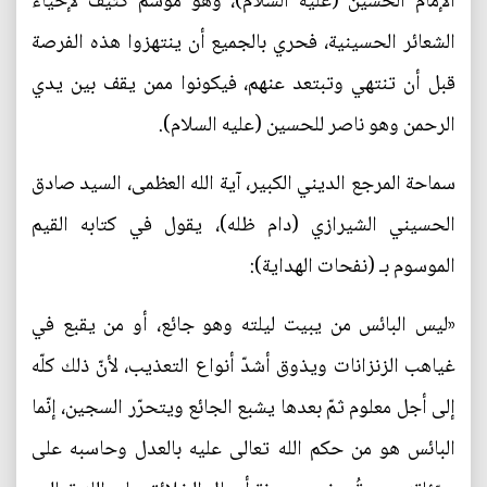
الإمام الحسين (عليه السلام)، وهو موسم كثيف لإحياء
الشعائر الحسينية، فحري بالجميع أن ينتهزوا هذه الفرصة
قبل أن تنتهي وتبتعد عنهم، فيكونوا ممن يقف بين يدي
الرحمن وهو ناصر للحسين (عليه السلام).
سماحة المرجع الديني الكبير، آية الله العظمى، السيد صادق
الحسيني الشيرازي (دام ظله)، يقول في كتابه القيم
الموسوم بـ (نفحات الهداية):
«ليس البائس من يبيت ليلته وهو جائع، أو من يقبع في
غياهب الزنزانات ويذوق أشدّ أنواع التعذيب، لأنّ ذلك كلّه
إلى أجل معلوم ثمّ بعدها يشبع الجائع ويتحرّر السجين، إنّما
البائس هو من حكم الله تعالى عليه بالعدل وحاسبه على