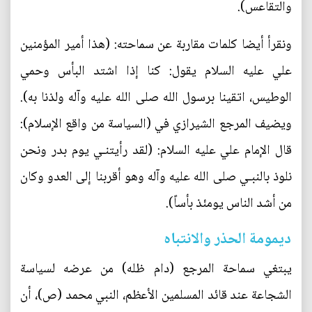
والتقاعس).
ونقرأ أيضا كلمات مقاربة عن سماحته: (هذا أمير المؤمنين
علي عليه السلام يقول: كنا إذا اشتد البأس وحمي
الوطيس، اتقينا برسول الله صلی الله عليه وآله ولذنا به).
ويضيف المرجع الشيرازي في (السياسة من واقع الإسلام):
قال الإمام علي عليه السلام: (لقد رأيتنـي يوم بدر ونحن
نلوذ بالنبـي صلی الله عليه وآله وهو أقربنا إلى العدو وكان
من أشد الناس يومئذ بأساً).
ديمومة الحذر والانتباه
يبتغي سماحة المرجع (دام ظله) من عرضه لسياسة
الشجاعة عند قائد المسلمين الأعظم، النبي محمد (ص)، أن