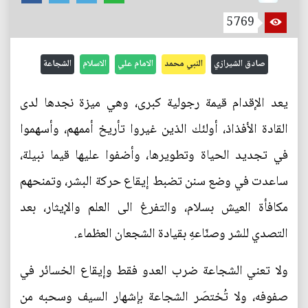
5769
صادق الشيرازي
النبي محمد
الامام علي
الاسلام
الشجاعة
يعد الإقدام قيمة رجولية كبرى، وهي ميزة نجدها لدى
القادة الأفذاذ، أولئك الذين غيروا تأريخ أممهم، وأسهموا
في تجديد الحياة وتطويرها، وأضفوا عليها قيما نبيلة،
ساعدت في وضع سنن تضبط إيقاع حركة البشر، وتمنحهم
مكافأة العيش بسلام، والتفرغ الى العلم والإيثار، بعد
التصدي للشر وصنّاعهِ بقيادة الشجعان العظماء.
ولا تعني الشجاعة ضرب العدو فقط وإيقاع الخسائر في
صفوفه، ولا تُختصَر الشجاعة بإشهار السيف وسحبه من