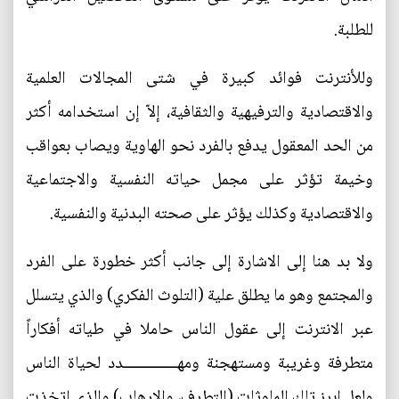
للطلبة.
وللأنترنت فوائد كبيرة في شتى المجالات العلمية
والاقتصادية والترفيهية والثقافية، إلاّ إن استخدامه أكثر
من الحد المعقول يدفع بالفرد نحو الهاوية ويصاب بعواقب
وخيمة تؤثر على مجمل حياته النفسية والاجتماعية
والاقتصادية وكذلك يؤثر على صحته البدنية والنفسية.
ولا بد هنا إلى الاشارة إلى جانب أكثر خطورة على الفرد
والمجتمع وهو ما يطلق علية (التلوث الفكري) والذي يتسلل
عبر الانترنت إلى عقول الناس حاملا في طياته أفكاراً
متطرفة وغريبة ومستهجنة ومهـــــــــــــــدد لحياة الناس
ولعل ابرز تلك الملوثات (التطرف، والارهاب) والذي اتخذت