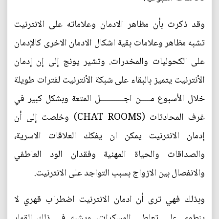
وقد ذكرت بأن مظاهر الادمان وعلاماته على الانترنيت
تشبه مظاهر وعلامات بقية اشكال الادمان الاخرى كالإدمان
على الكحوليات والمخدرات. وتشير يونج إلى إن إدمان
الأنترنيت يتميز بالبقاء على شبكة الأنترنيت لفترات طويلة
خلال الأسبوع مـــــن اجــــــــــــل المتعة وبشكل كبير في
غرف المحادثات (CHAT ROOMS) وخلصت إلى أن
إدمان الانترنيت يمكن ان يفكك العلاقات الاسرية،
والصداقات والحياة المهنية وفقدان الود العاطفي
والانفصال بين الازواج بسبب التواجد على الانترنيت.
وبذلك فهي ترى أن ادمان الانترنيت اضطراب قهري لا
ينطوي على تعاطي المسكرات، ويشبه في ذلك القمار