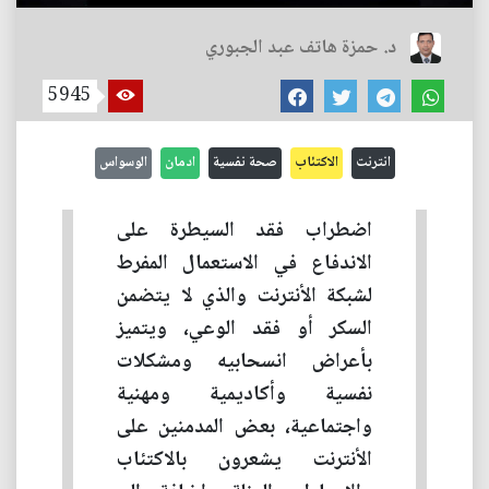
د. حمزة هاتف عبد الجبوري
5945
انترنت
الاكتئاب
صحة نفسية
ادمان
الوسواس
اضطراب فقد السيطرة على
الاندفاع في الاستعمال المفرط
لشبكة الأنترنت والذي لا يتضمن
السكر أو فقد الوعي، ويتميز
بأعراض انسحابيه ومشكلات
نفسية وأكاديمية ومهنية
واجتماعية، بعض المدمنين على
الأنترنت يشعرون بالاكتئاب