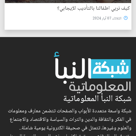
كيف نربي اطفالنا بالتأديب الإيجابي؟
الثلاثاء 07 آيار 2024
شبكة النبأ المعلوماتية
شبكة واسعة متعددة الأبواب والصفحات تتضمن معارف ومعلومات
في الفكر والثقافة والدين والتراث والسياسة والاقتصاد والاجتماع
والعلوم وغيرها، تتمثل في صحيفة الكترونية يومية شاملة..