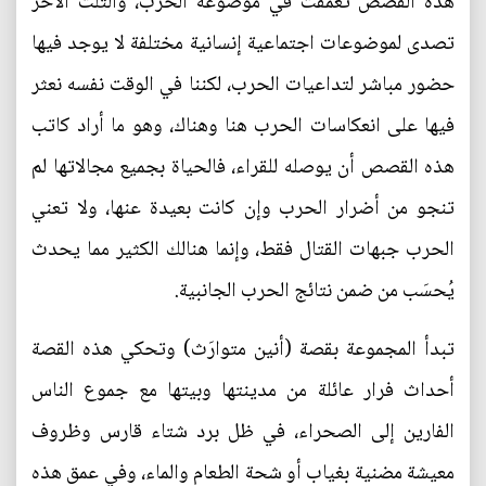
هذه القصص تعمّقت في موضوعة الحرب، والثلث الآخر
تصدى لموضوعات اجتماعية إنسانية مختلفة لا يوجد فيها
حضور مباشر لتداعيات الحرب، لكننا في الوقت نفسه نعثر
فيها على انعكاسات الحرب هنا وهناك، وهو ما أراد كاتب
هذه القصص أن يوصله للقراء، فالحياة بجميع مجالاتها لم
تنجو من أضرار الحرب وإن كانت بعيدة عنها، ولا تعني
الحرب جبهات القتال فقط، وإنما هنالك الكثير مما يحدث
يُحسَب من ضمن نتائج الحرب الجانبية.
تبدأ المجموعة بقصة (أنين متوارَث) وتحكي هذه القصة
أحداث فرار عائلة من مدينتها وبيتها مع جموع الناس
الفارين إلى الصحراء، في ظل برد شتاء قارس وظروف
معيشة مضنية بغياب أو شحة الطعام والماء، وفي عمق هذه