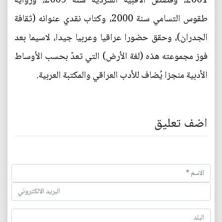
2001، وقصص الأقبية السردية سنة 2009، ورواية
طقوس التسامي سنة 2000، وكتاب نقدي عنوانه (ثقافة
الجدران)، وحقق حضورا عراقيا وعربيا جيدا، لاسيما بعد
فوز مجموعته هذه (لغة الأرض) التي تعدّ بحسب الأوساط
الأدبية منجزا يُضاف للأدب العراقي والمكتبة العربية.
اضف تعليق