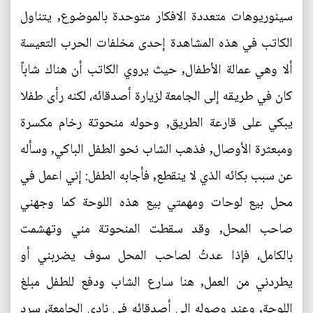
سينوريوهات متعددة الافكار متوحدة بالموضوع, يتناول
الكاتب في هذه المشاهدة إحدى مخلفات الحرب التعيسة
ألا وهي عمالة الأطفال, حيث يروي الكاتب أن هناك شاباً
كان في طريقه إلى الجامعة لزيارة أصدقائه، لكنه رأى طفلا
يبكي على قارعة الطريق, وحوله منحوتة رخام مكسرة
ومبعثرة الأوصال, فذهب الشاب نحو الطفل الباكي, وسأله
عن سبب بكائه الذي لا ينقطع, فأجابه الطفل: إني اعمل في
محل بيع لوحات ومهمتي بيع هذه اللوحة كما وجهني
صاحب المحل, وقد سقطت المنحوتة مني وتهشمت
بالكامل، فإذا عدتُ لصاحب المحل سوف يضربني أو
يطردني من العمل, هنا سارع الشاب ودفع للطفل مبلغ
اللوحة, وعند وصوله إلى أصدقائه في نادي الجامعة، سرد