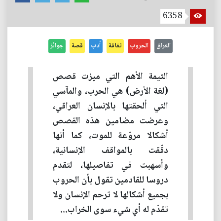
6358
العراق
الحروب
ثقافة
أدب
قصة
جوائز
الثيمة الأهم التي ميزت قصص
(لغة الأرض) هي الحرب، والمآسي
التي ألحقتها بالإنسان العراقي،
وعرضت مضامين هذه القصص
أشكالا مروّعة للموت، كما أنها
دقّقت بالمواقف الإنسانية،
وأسهبت في تفاصيلها، لتقدم
دروسا للقادمين تقول بأن الحروب
بجميع أشكالها لا ترحم الإنسان ولا
تقدّم له أي شيء سوى الخراب...