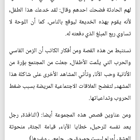
لهم الحادثة فضحك احدهم وقال: لقد خدعك هذا الطفل,
لأنه يقوم بهذه الخديعة ليوقع بالناس، كما أن اللوحة لا
تساوي ربع المبلغ الذي دفعته له.
نستنبط من هذه القصة ومن أفكار الكاتب أن الزمن القاسي
والحرب التي يتَّمت الأطفال, جعلت من المجتمع بؤرة من
الأنانية وحب الأنا, وتأتي المشاهد الأخرى على شاكلة هذا
المشهد, لتفضح العلاقات الاجتماعية المريضة بسبب ضغط
الحروب وتداعياتها.
ومن عناوين قصص هذه المجموعة أيضا: (النافذة, رجل
يعد نفسه للرحيل, خطايا الآباء, قيامة الجثة, منحوتة
العشق، أورام ليست حميدة, حي جامعي، وغيرها).