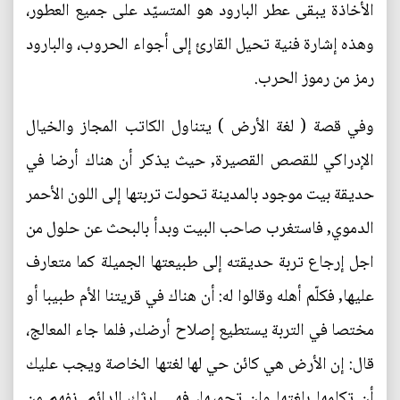
الأخاذة يبقى عطر البارود هو المتسيّد على جميع العطور،
وهذه إشارة فنية تحيل القارئ إلى أجواء الحروب، والبارود
رمز من رموز الحرب.
وفي قصة ( لغة الأرض ) يتناول الكاتب المجاز والخيال
الإدراكي للقصص القصيرة, حيث يذكر أن هناك أرضا في
حديقة بيت موجود بالمدينة تحولت تربتها إلى اللون الأحمر
الدموي, فاستغرب صاحب البيت وبدأ بالبحث عن حلول من
اجل إرجاع تربة حديقته إلى طبيعتها الجميلة كما متعارف
عليها, فكلّم أهله وقالوا له: أن هناك في قريتنا الأم طبيبا أو
مختصا في التربة يستطيع إصلاح أرضك, فلما جاء المعالج،
قال: إن الأرض هي كائن حي لها لغتها الخاصة ويجب عليك
أن تكلمها بلغتها وان تحميها، فهي إرثك الدائم, نفهم من