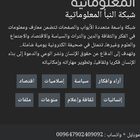
شبكة النبأ المعلوماتية
شبكة واسعة متعددة الأبواب والصفحات تتضمن معارف ومعلومات
في الفكر والثقافة والدين والتراث والسياسة والاقتصاد والاجتماع
والعلوم وغيرها، تتمثل في صحيفة الكترونية يومية شاملة..
وتهدف إلى الدفاع عن حقوق الإنسان ونشر الوعي والدعوة إلى بناء
الإنسان فكريا وثقافيا، وتطوير مهاراته وإمكانياته
آراء وافكار
سياسة
إسلاميات
اقتصاد
إنسانيات
ثقافة وإعلام
منوعات
ملفات
موبايل + واتساب : 009647902409092