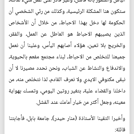
اليأس والشعور بانه فاشل، وغير قادر على عمل شيء لعائلة،
ستكون هنا المشكلة الرئيسية، وكذلك من رئي الشخصي أن
الحكومة لها دخل بهذا الاحباط، من خلال أن الأشخاص
الذين يصيبهم الاحباط هو العاطل عن العمل، والفقر،
والخريج بلا تعين، هؤلاء أصابهم اليأس، وعلينا أن نعمل
جميعنا للتخلص من الاحباط، لبناء مجتمع مفعم بالحيوية،
والاندفاع والنشاط عن الشباب، ونحن نحدد مصيرنا لا أن
نبقى مكتوفي الايدي ولا نعرف القادم، لذا نتخلص منه، من
داخلنا والقضاء علية، بتغير روتين اليومي، وتمسك بهواية
معينه، وجعل أكثر من خيار أمامك عند الفشل.
وأخيرا التقينا الأستاذة (منار حيدر)، جامعة بابل، فأجابتنا
قائلة: