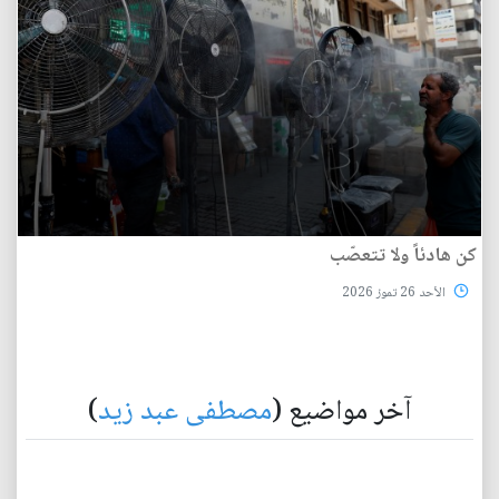
كن هادئاً ولا تتعصّب
الأحد 26 تموز 2026
آخر مواضيع (
مصطفى عبد زيد
)