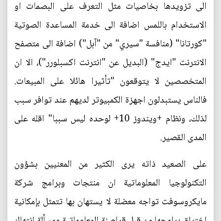
الى تزويدها بخاصيات مثل التعرف على البصمات او
الاستخدام باللمس اضافة الى خدمة المساعدة الصوتية
"كورتانا" (منافسة "سيري" من "آبل") اضافة الى متصفح
الانترنت "ايدج" (البديل عن "انترنت اكسبلورر")، الا ان
المتخصصين لا يتوقعون "تأثيرا هائلا على المبيعات.
فالناس يستبدلون اجهزة الكمبيوتر لديهم عند توافر سبب
لذلك، ونظام +ويندوز 10+ لوحده ليس سببا" اقله على
المدى القصير.
على الصعيد ذاته يرى الكثير من المعنيين بشؤون
التكنولوجيا المعلوماتية ان منتجات وبرامج شركة
مايكروسوفت تواجه معضلة لا يستهان بها تتمثل بإمكانية
اختراق برامجها من قبل قراصنة المعلوماتية ومسألة انتهاك