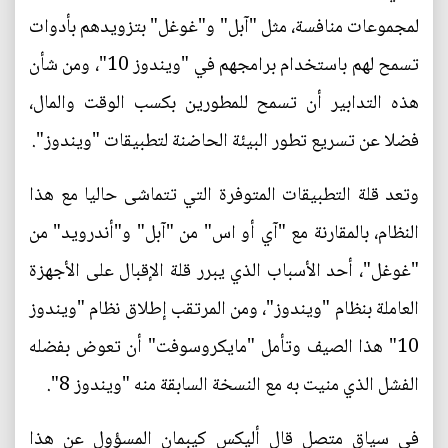
لمجموعات منافسة، مثل "آبل" و"غوغل" بتزويدهم بأدوات
تسمح لهم باستخدام برامجهم في "ويندوز 10"، ومن شأن
هذه التدابير أن تسمح للمطورين بكسب الوقت والمال،
فضلا عن تسريع تطور البيئة الحاضنة لتطبيقات "ويندوز".
وتعد قلة التطبيقات المتوفرة التي تتماشى حاليا مع هذا
النظام، بالمقارنة مع "آي أو اس" من "آبل" و"أندرويد" من
"غوغل"، أحد الأسباب الذي يبرر قلة الإقبال على الأجهزة
العاملة بنظام "ويندوز"، ومن المرتقب إطلاق نظام "ويندوز
10" هذا الصيف وتأمل "مايكروسوفت" أن تعوض بفضله
الفشل الذي منيت به مع النسخة السابقة منه "ويندوز 8".
في سياق متصل قال أليكس كيبمان المسؤول عن هذا