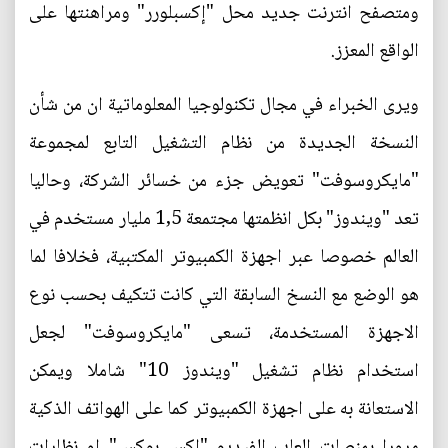
ومتصفح انترنت جديد محل "إكسبلورر" ومراهنتها على
الواقع المعزز.
ويرى الخبراء في مجال تكنولوجيا المعلوماتية ان من شأن
النسخة الجديدة من نظام التشغيل التابع لمجموعة
"مايكروسوفت" تعويض جزء من خسائر الشركة، وحاليا
تعد "ويندوز" بكل انظمتها مجتمعة 1,5 مليار مستخدم في
العالم خصوصا عبر اجهزة الكمبيوتر المكتبية، فخلافا لما
هو الوضع مع النسخ السابقة التي كانت تتكيف بحسب نوع
الاجهزة المستخدمة، تسعى "مايكروسوفت" لجعل
استخدام نظام تشغيل "ويندوز 10" شاملا ويمكن
الاستعانة به على اجهزة الكمبيوتر كما على الهواتف الذكية
مرورا بمنصات العاب الفيديو "اكس بوكس" او نظارات