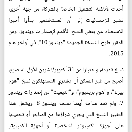
أحدث لأنظمة التشغيل الخاصة بالشركة، من جهة أخرى،
تشير الإحصائيات إلى أن المستخدمين بدأوا أخيرا
الاستغناء عن بعض النسخ الأقدم لإصدارات ويندوز، ومن
المقرر طرح النسخة الجديدة "ويندوز 10"، في أواخر عام
2015.
نسخ قديمة، واعتبارا من 31 أكتوبر/تشرين الأول المنصرم،
أصبح من غير الممكن أن يشتري المستهلكون نسخ "هوم
بيزك"، و"هوم بريميوم"، و"التيميت" من إصدارات ويندوز
7. ولم تعد متاحة أيضا نسخة ويندوز 8. ويشمل هذا
التغيير النسخ التي يجري شراؤها من المتاجر أو تحميلها
على أجهزة الكمبيوتر الشخصية أو أجهزة الكمبيوتر