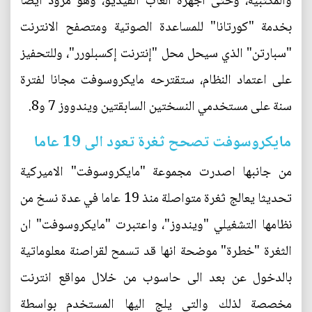
والمكتبية، وحتى أجهزة ألعاب الفيديو، وهو مزود أيضا
بخدمة "كورتانا" للمساعدة الصوتية ومتصفح الانترنت
"سبارتن" الذي سيحل محل "إنترنت إكسبلورر"، وللتحفيز
على اعتماد النظام، ستقترحه مايكروسوفت مجانا لفترة
سنة على مستخدمي النسختين السابقتين ويندووز 7 و8.
مايكروسوفت تصحح ثغرة تعود الى 19 عاما
من جانبها اصدرت مجموعة "مايكروسوفت" الاميركية
تحديثا يعالج ثغرة متواصلة منذ 19 عاما في عدة نسخ من
نظامها التشغيلي "ويندوز"، واعتبرت "مايكروسوفت" ان
الثغرة "خطرة" موضحة انها قد تسمح لقراصنة معلوماتية
بالدخول عن بعد الى حاسوب من خلال مواقع انترنت
مخصصة لذلك والتي يلج اليها المستخدم بواسطة