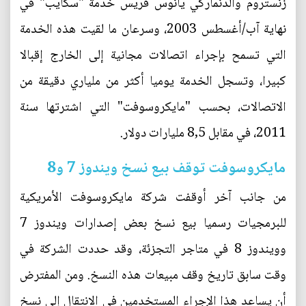
زنستروم والدنماركي يانوس فريس خدمة "سكايب" في
نهاية آب/أغسطس 2003، وسرعان ما لقيت هذه الخدمة
التي تسمح بإجراء اتصالات مجانية إلى الخارج إقبالا
كبيرا، وتسجل الخدمة يوميا أكثر من ملياري دقيقة من
الاتصالات، بحسب "مايكروسوفت" التي اشترتها سنة
2011، في مقابل 8,5 مليارات دولار.
مايكروسوفت توقف بيع نسخ ويندوز 7 و8
من جانب آخر أوقفت شركة مايكروسوفت الأمريكية
للبرمجيات رسميا بيع نسخ بعض إصدارات ويندوز 7
وويندوز 8 في متاجر التجزئة، وقد حددت الشركة في
وقت سابق تاريخ وقف مبيعات هذه النسخ. ومن المفترض
أن يساعد هذا الإجراء المستخدمين في الانتقال إلى نسخ