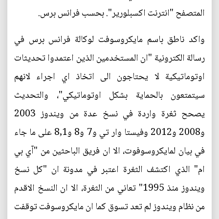
المتصفح "انترنت اكسبلورير". بحسب فرانس برس.
واكد ناطق باسم مايكروسوفت لوكالة فرانس برس في
رسالة الكترونية "ان المستخدمين الذين اعتمدوا تحديثات
اوتوماتيكية لا يحتاجون الى اتخاذ اي اجراء لانهم
سيتمتعون بالحماية بشكل اوتوماتيكي"، والتحديث
يصحح ثغرة واردة في نسخ عدة من ويندوز 2003
و2008 و2012 وفيستا وار تي و7 و8 و8,1 على ما جاء
في بيان لمايكروسوفوت، الا ان فريق الباحثين من "آي بي
ام" الذي اكتشف الثغرة اعتبر في مدونة ان "كل نسخ
ويندوز منذ 1995" تعاني من الثغرة، الا ان النسخ الاقدم
من نظام ويندوز لم تعد تسوق كما ان مايكروسوفت توقفت