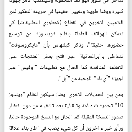
متأخرا في سوق الهواتف المحمولة وسيتطلب الامر جهودا
كبيرة ووقتا طويلا وتغييرا حقيقيا في طريقة التفكير لدى
اللاعبين الاخرين في القطاع (كمطوري التطبيقات) كي
تتمكن الهواتف العاملة بنظام +ويندوز+ من توسيع
حضورها حقيقة"، وذكر كيلنهاس بأن "مايكروسوفت"
تتعاطى بـ"براغماتية" عبر فتح بعض المنتجات على
الانظمة المنافسة كما الحال مع تطبيقات "اوفيس" عبر
اجهزة "آي باد" اللوحية من "آبل".
ومن بين التعديلات الاخرى ايضا: سيكون لنظام "ويندوز
10" تحديثات دائمة وتلقائية بعد تشغيله من دون انتظار
صدور النسخة المقبلة كما الحال مع النسخ الموجودة حاليا،
ورأى خبراء اخرون أن كل شيء يصب في اطار بناء علاقة