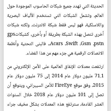
الحديثة التي تهدد جميع شبكات الحاسوب الموجودة حول
العالم، وتشمل الشبكات التي تستخدم الألياف البصرية
واللاسلكية، فهو ليس فقط شبكة الانترنت، ولكنه شبكات
أخرى تتصل بهذه الشبكة بطريقة أو بأخرى، كشبكاتgps
،Acars ،Swift ،Gsm ،pstn، فالبنى التحتية وأنظمة
الاتصالات الرقمية هي جزء مهم من هذا الفضاء.
ارتفعت معدلات الإنفاق العالمية على الأمن الإلكتروني من
71.1 مليون دولار عام 2014 إلى 75 مليون دولار عام
2015، وفق موقع FireEye للأمن السيبراني، ويتوقع أن
تصل إلى 101 مليون دولار عام 2018 خلال السنوات
العشر القادمة، سترتفع هذه المعدلات بشكل مخيف جراء