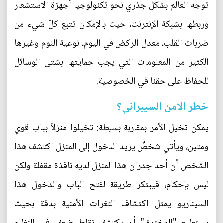
توجه العالم بشكل جذري نحو تكنولوجيا أجهزة الاستشعار
وربطها بشبكة الإنترنت، حيث بالإمكان تتبع كلّ شيء من
ضربات القلب، معدل الركض في اليوم، نوعية النوم وغيرها
الكثير من المعلومات التي يجب حمايتها بشتى الوسائل
للحفاظ على حقنا في الخصوصية.
خطر الامن السيبراني؟
يمكن تخيل الأمر بمقاربة بسيطة: تخيلوا منزلاً بباب قوي
ومتين، ويأتي شخصٌ يريد الدخول إلى المنزل اكتشف هذا
الشخص أن أحد جدران هذا المنزل لديه نافذة مقفلة ولكن
ليس بإحكام، فيبتكر طريقة لفتح الباب والدخول هذا
السيناريو يمثل اكتشاف الثغرات الأمنية بدقة بحيث
يستطيع "المخترق" أن يكتشف نقاط ضعف في النظام