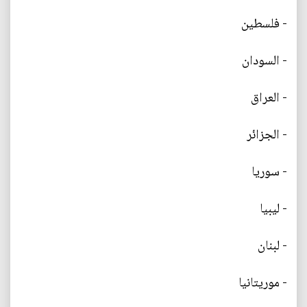
- فلسطين
- السودان
- العراق
- الجزائر
- سوريا
- ليبيا
- لبنان
- موريتانيا