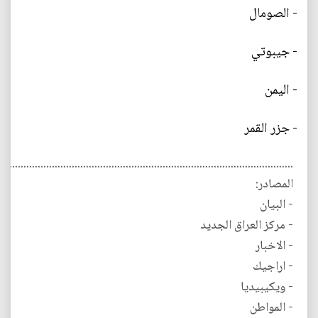
- الصومال
- جيبوتي
- اليمن
- جزر القمر
........................................................................................................
المصادر:
- البيان
- مركز العراق الجديد
- الاخبار
- اراجيك
- ويكيبيديا
- المواطن