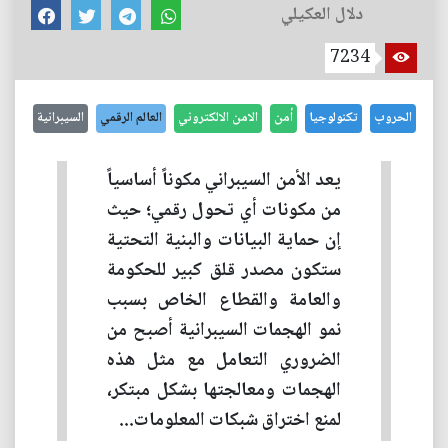
دلال العكيلي
7234
الحروب
تكنولوجيا
أمن
الامن الالكتروني
العالم الرقمي
السيبرانية
يعد الأمن السيبراني مكوناً أساسياً
من مكونات أي تحول رقمي؛ حيث
إن حماية البيانات والبنية التحتية
ستكون مصدر قلق كبير للحكومة
والعامة والقطاع الخاص بسبب
نمو الهجمات السيبرانية أصبح من
الضروري التعامل مع مثل هذه
الهجمات ومعالجتها بشكل مبتكر،
لمنع اختراق شبكات المعلومات...