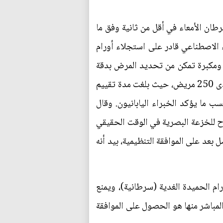
طان الأمعاء في أقل من ثانية وفق ما
ء الاصطناعي قادر على استجلاء أورام
 ومكبرة تمكن من تحديد المرض بدقة
عالية وفي وقت قياسي، واستندت النتائج على دراسة قامت بتحليل أكثر من 300 ورم قولون ومستقيم لدى 250 مريض، حيث بلغت مدة تقييم
ام الخبيثة أقل من ثانية. فيما بلغت دقة التقييم 94 في المائة حسب ما يؤكد الخبراء اليابانيون. وقال
اح للخزعة البصرية في الوقت الحقيقي
بعد على الموافقة التنظيمية، بيد أنه
ام الحميدة الغدية (سرطانية)، ويمنع
لمباشر منها هو الحصول على الموافقة