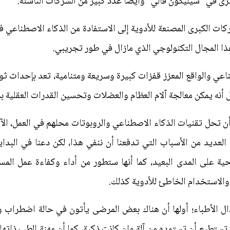
برى في "سيليكون فالي" وأيضا عدد كبير من الشركات الناشئة.
كات الكبرى المصنعة للأدوية إلى الاستفادة من الذكاء الاصطناعي
ذا المجال التكنولوجي الذي مازال في طور تجريبي.
اعي والواقع المعزز قفزات كبيرة وسريعة ومتنامية، تعد بإحداث ث
نه يمكن معالجة آلام العظام والعضلات وتحسين القدرات العقلية بم
ن تحل تقنيات الذكاء الاصطناعي والروبوتات محلهم في العمل، الآ
لعديد من الأسباب التي تدفعنا أن ننفي هذا، لكن دعنا في البدا
ية على المدى البعيد، كما أنها ستطور من أداء وكفاءة عمل الم
الاستخدام الخاطئ للأدوية كذلك.
 الأطباء؛ أولها أن هناك بعض المرضى يأتون في حالة اضطراب 
 تستطيع أن تستمده من آلة وإن كانت ذكية. كما أن مهنة الطب ذاته