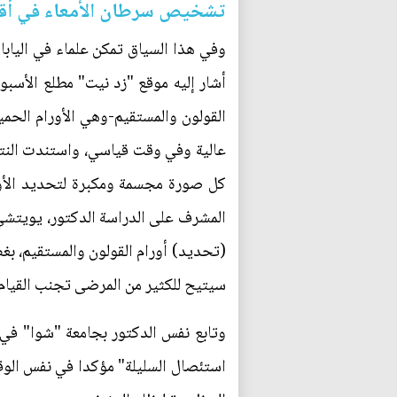
تشخيص سرطان الأمعاء في أقل 
وفي هذا السياق تمكن علماء في اليابا
أشار إليه موقع "زد نيت" مطلع الأسبو
القولون والمستقيم-وهي الأورام الح
المشرف على الدراسة الدكتور، يويتشي 
(تحديد) أورام القولون والمستقيم، بغض
سيتيح للكثير من المرضى تجنب القيام 
وتابع نفس الدكتور بجامعة "شوا" في ي
استئصال السليلة" مؤكدا في نفس الوقت