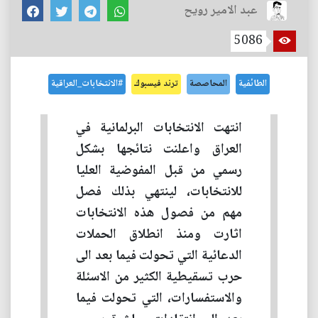
عبد الامير رويح
5086
الطائفية
المحاصصة
ترند فيسبوك
#الانتخابات_العراقية
انتهت الانتخابات البرلمانية في
العراق واعلنت نتائجها بشكل
رسمي من قبل المفوضية العليا
للانتخابات، لينتهي بذلك فصل
مهم من فصول هذه الانتخابات
اثارت ومنذ انطلاق الحملات
الدعائية التي تحولت فيما بعد الى
حرب تسقيطية الكثير من الاسئلة
والاستفسارات، التي تحولت فيما