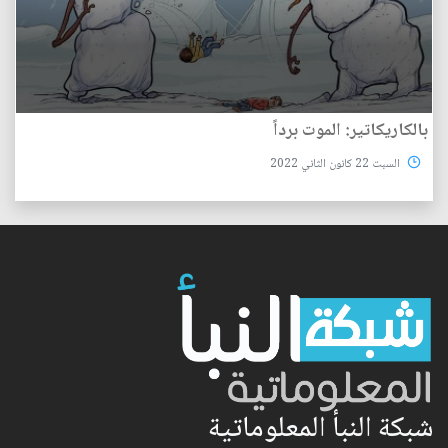
بالكاريكاتير: الموت برداً
السبت 22 كانون الثاني 2022
شبكة النبأ المعلوماتية