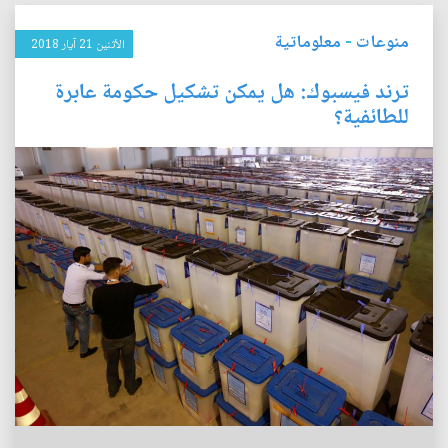
منوعات
-
معلوماتية
الأثنين 21 آيار 2018
ترند فيسبوك: هل يمكن تشكيل حكومة عابرة
للطائفية؟