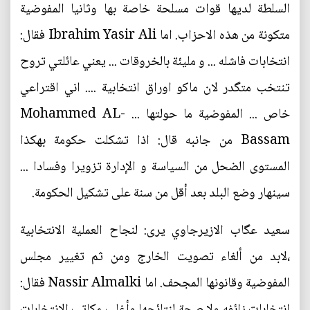
السلطة لديها قوات مسلحة خاصة بها وثانيا المفوضية
متكونة من هذه الاحزاب. اما Ibrahim Yasir Ali فقال:
انتخابات فاشله ... و مليئة بالخروقات ... يعني عائلتي تروح
تنتخب متگدر لان ماكو اوراق انتخابية .... اني اقتراعي
خاص ... المفوضية ما حولتها ... Mohammed AL-
Bassam من جانبه قال: اذا تشكلت حكومة بهكذا
المستوى الضحل من السياسة و الإدارة تزويرا وفسادا ...
سينهار وضع البلد بعد أقل من سنة على تشكيل الحكومة.
سعيد عگاب الازيرجاوي يرى: لنجاح العملية الانتخابية
،لابد من ألغاء تصويت الخارج ومن ثم تغيير مجلس
المفوضية وقانونها المجحف. اما Nassir Almalki فقال:
انتخابات زائفه ولا صحة لنتائجها وأغلب مكاتب الانتخابات