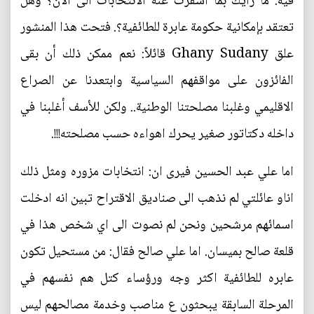
فيه: ما رأيك بما اسفرت عنه الانتخابات الى الآن؟ وهل
تعتقد بإمكانية حكومة عابرة للطائفية؟. فتحت هذا المنشور
علق Ghany Sudany قائلاً: نعم ممكن ذلك أن بقى
الفائزون على مواقفهم السياسية وابتعدنا عن الصراع
الاقليمي وغلبنا مصلحتنا الوطنية.. ولكن للأسف أغلبنا في
داخله دكتاتور صغير يحرك اهواءه حسب مصلحته!!!.
اما علي عبد الحسين فيرى ان: انتخابات مزوره ومثل ذلك
اناو عائلتي لم نذهب الى صناديق الاقتراح تبين انه ادخلت
اسمائهم مرشحين ونحن لم نصوت الى اي شخص هذا في
قلعة صالح بميسان. اما علي صالح فقال: من مستحيل تكون
عابره للطائفية اكثر وجه ورؤساء كتل هم نفسهم في
المرحلة السابقة يبحثون ع مناصب وخدمة مصالحهم ليس