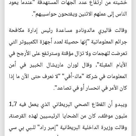
خشيته من ارتفاع عدد الجهات المستهدفة "عندما يعود
الناس إلى عملهم الاثنين ويفتحون حواسيبهم".
وقالت فاليري مالدونادو مساعدة رئيس إدارة مكافحة
جرائم المعلوماتية "إنها حصيلة لعدد أجهزة الكمبيوتر التي
تعرضت للهجمات ولا تزال مؤقتة وسترتفع على الأرجح في
الأيام المقبلة"، وقال لوران ماريشال الخبير في أمن
المعلومات في شركة "ماك-أفي" "لا نعرف حتى الآن ما إذا
كان الأمر في انحسار أو في تصاعد".
ويبدو أن القطاع الصحي البريطاني الذي يعمل فيه 1,7
مليون موظف، كان من الضحايا الرئيسيين لهذه القرصنة،
وقالت وزيرة الداخلية البريطانية "إمبر راد" للـبي بي سي