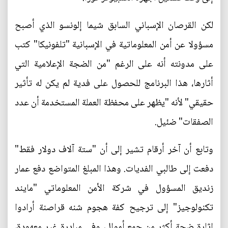
لكن القرصان الإسباني السابق شيما إلونسو الذي أصبح
مسؤولا عن أمن المعلوماتية في الإسبانية "تلفونيكا" كتب
على مدونته أنه على الرغم "من الضجة الإعلامية التي
أثارها، هذا البرنامج للحصول على فدية لم يكن له تأثير
حقيقي" لأنه "يظهر على محفظة العملة المستخدمة أن عدد
الصفقات" ضئيل.
وتابع أن آخر أرقام تشير إلى أن "ستة آلاف دولار فقط"
دفعت إلى طالبي الفديات. وهذا المبلغ المتواضع دفع عمار
زنديق المسؤول في شركة الأمن المعلوماتي "مايند
تكنولوجيز" إلى ترجيح كفة هجوم شنه قراصنة أرادوا
إثارة ضجة أكثر من جمع أموال، وفي مبادرة غير معهودة،