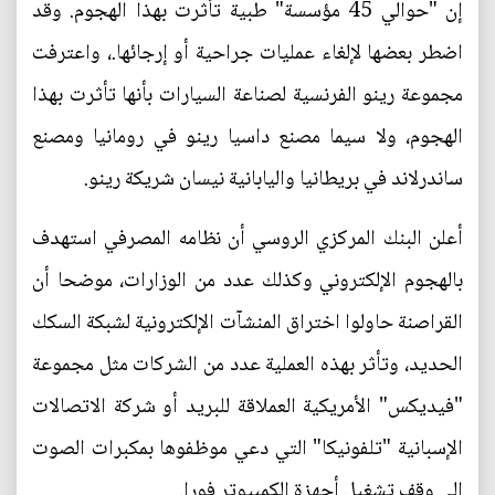
إن "حوالي 45 مؤسسة" طبية تأثرت بهذا الهجوم. وقد
اضطر بعضها لإلغاء عمليات جراحية أو إرجائها.، واعترفت
مجموعة رينو الفرنسية لصناعة السيارات بأنها تأثرت بهذا
الهجوم، ولا سيما مصنع داسيا رينو في رومانيا ومصنع
ساندرلاند في بريطانيا واليابانية نيسان شريكة رينو.
أعلن البنك المركزي الروسي أن نظامه المصرفي استهدف
بالهجوم الإلكتروني وكذلك عدد من الوزارات، موضحا أن
القراصنة حاولوا اختراق المنشآت الإلكترونية لشبكة السكك
الحديد، وتأثر بهذه العملية عدد من الشركات مثل مجموعة
"فيديكس" الأمريكية العملاقة للبريد أو شركة الاتصالات
الإسبانية "تلفونيكا" التي دعي موظفوها بمكبرات الصوت
إلى وقف تشغيل أجهزة الكمبيوتر فورا.