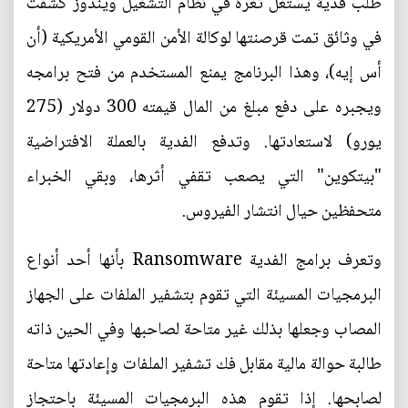
طلب فدية يستغل ثغرة في نظام التشغيل ويندوز كشفت
في وثائق تمت قرصنتها لوكالة الأمن القومي الأمريكية (أن
أس إيه)، وهذا البرنامج يمنع المستخدم من فتح برامجه
ويجبره على دفع مبلغ من المال قيمته 300 دولار (275
يورو) لاستعادتها. وتدفع الفدية بالعملة الافتراضية
"بيتكوين" التي يصعب تقفي أثرها، وبقي الخبراء
متحفظين حيال انتشار الفيروس.
وتعرف برامج الفدية Ransomware بأنها أحد أنواع
البرمجيات المسيئة التي تقوم بتشفير الملفات على الجهاز
المصاب وجعلها بذلك غير متاحة لصاحبها وفي الحين ذاته
طالبة حوالة مالية مقابل فك تشفير الملفات وإعادتها متاحة
لصابحها. إذا تقوم هذه البرمجيات المسيئة باحتجاز