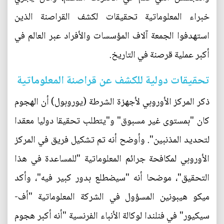
خبراء المعلوماتية تحقيقات لكشف القراصنة الذين
استهدفوا الجمعة آلاف المؤسسات والأفراد عبر العالم في
أكبر عملية قرصنة في التاريخ.
تحقيقات دولية للكشف عن قراصنة المعلوماتية
ذكر المركز الأوروبي لأجهزة الشرطة (يوروبول) أن الهجوم
كان "بمستوى غير مسبوق" و"يتطلب تحقيقا دوليا معقدا
لتحديد المذنبين". وأوضح أنه تم تشكيل فريق في المركز
الأوروبي لمكافحة جرائم المعلوماتية "للمساعدة في هذا
التحقيق"، موضحا أنه "سيضطلع بدور كبير فيه"، وأكد
ميكو هيبونين المسؤول في الشركة المعلوماتية "أف-
سيكيور" في فنلندا لوكالة الأنباء الفرنسية "أنه أكبر هجوم