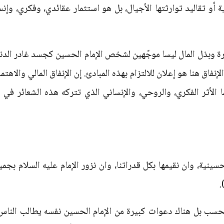
 تقاليد توارثتها الأجيال، بل هو استثمار عقائدي، وفكري، وإنس
رة وبذل المال ليسا موجّهين لشخص الإمام الحسين كجسد غادر الدنيا، 
اق هنا هو إعلان للالتزام بهذه المبادئ. إن الإنفاق المالي والاهتمام
ما الأثر الفكري، والروحي، والإنساني الذي تتركه هذه الشعائر 
لحسينية، وان نقيمها بكل قدراتنا، وان نزور الإمام عليه السلام بج
.
فحسب بل هناك دعوات كبيرة من الإمام الحسين نفسه يطالب الناس بت