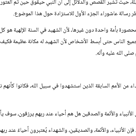
لة، حيث تشير القصص والدلائل إلى أن النبي حيقوق حين تم العثو
أنظر رسالة عاشوراء الجزء الأول للاستزادة حول هذا الموضوع.
صورة بأمة واحدة دون غيرها، لأن الشهيد في السنة الإلهية هو كل 
جميع الناس حتى أبسط الأشخاص لأن الشهيد له مكانة عظيمة فكيف إ
ى الله عليه وآله.
 من الأمم السابقة الذين استشهدوا في سبيل الله، فكانوا كأنهم ني
أنبياء والأئمة والصدقين هل هم أحياء عند ربهم يرزقون، سوف يأت
ة، فإن الأنبياء، والأئمة، والصديقين، والشهداء يُعتبرون أحياءً عند