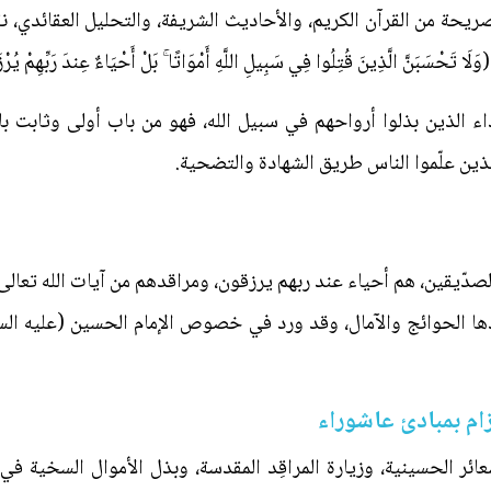
صريحة من القرآن الكريم، والأحاديث الشريفة، والتحليل العقائدي، 
َّ الَّذِينَ قُتِلُوا فِي سَبِيلِ اللَّهِ أَمْوَاتًا ۚ بَلْ أَحْيَاءٌ عِندَ رَبِّهِمْ يُرْ
داء الذين بذلوا أرواحهم في سبيل الله، فهو من باب أولى وثابت بال
ذين علّموا الناس طريق الشهادة والتضحية.
والصدّيقين، هم أحياء عند ربهم يرزقون، ومراقدهم من آيات الله تعال
الحوائج والآمال، وقد ورد في خصوص الإمام الحسين (عليه السلا
زام بمبادئ عاشوراء
ئر الحسينية، وزيارة المراقِد المقدسة، وبذل الأموال السخية في س