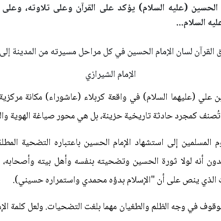
م الحسين (عليه السلام) يؤكد على القرآن وعلى تلاوته، وعلى تط
يه السلام...
ق القرآن لسان الإمام الحسين في كل مراحل مسيرته من المدينة إلى 
الإمام الشيرازي
ن علي (عليهما السلام) في واقعة كربلاء (عاشوراء) مكانة مركزية
ا تُصنف كمجرد حادثة تاريخية حزينة، بل هي محور صياغة الهوية والث
لمسلمين إلى استشهاد الإمام الحسين باعتباره التضحية المطل
دون أنه لولا ثورة الحسين وتضحيته بنفسه وأهل بيته وأصحابه، ل
يت الذي ينص على أن "الإسلام بدؤه محمدي واستمراره حسيني).
للوقوف في وجه الظلم والطغيان مهما بلغت التضحيات. ولعل كلمة الإما