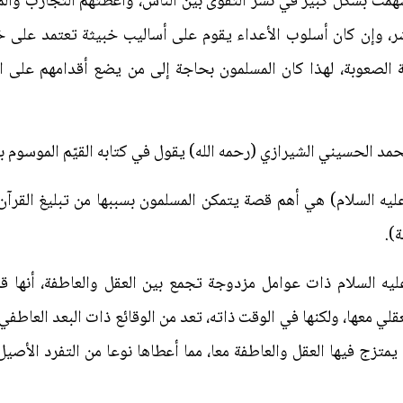
همت بشكل كبير في نشر التقوى بين الناس، وأعطتهم التجارب وال
شر، وإن كان أسلوب الأعداء يقوم على أساليب خبيثة تعتمد على خل
الصعوبة، لهذا كان المسلمون بحاجة إلى من يضع أقدامهم على ا
محمد الحسيني الشيرازي (رحمه الله) يقول في كتابه القيّم الموسوم بـ (
ليه السلام) هي أهم قصة يتمكن المسلمون بسببها من تبليغ القرآن
).
يه السلام ذات عوامل مزدوجة تجمع بين العقل والعاطفة، أنها ق
قلي معها، ولكنها في الوقت ذاته، تعد من الوقائع ذات البعد العاطفي 
متزج فيها العقل والعاطفة معا، مما أعطاها نوعا من التفرد الأصي