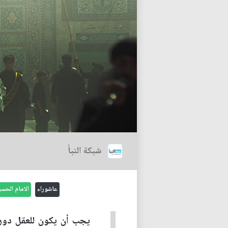
شبكة النبأ
عاشوراء
الامام الحس
يجب أن يكون للعقل دور