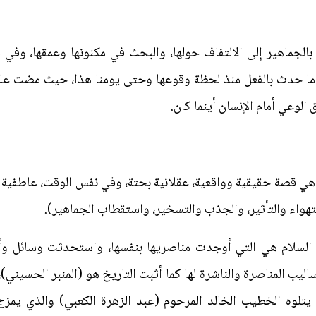
بالجماهير إلى الالتفاف حولها، والبحث في مكنونها وعمقها، وفي 
ما حدث بالفعل منذ لحظة وقوعها وحتى يومنا هذا، حيث مضت عليه
 الوعي أمام الإنسان أينما كان.
 هي قصة حقيقية وواقعية، عقلانية بحتة، وفي نفس الوقت، عاطفية 
تهواء والتأثير، والجذب والتسخير، واستقطاب الجماهير).
 السلام هي التي أوجدت مناصريها بنفسها، واستحدثت وسائل وأ
ليب المناصرة والناشرة لها كما أثبت التاريخ هو (المنبر الحسيني)
 يتلوه الخطيب الخالد المرحوم (عبد الزهرة الكعبي) والذي يمز