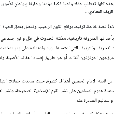
هذه كلها تتطلب عقلا واعيا ذكيا مؤمنا وعارفا ببواطن الأمور،
لزيف المعادي...
ام) قصة خالدة، ترتبط بواقع الكون الرحيب، وتتصل بعمق الحياة المل
بأحداثها المعروفة تاريخية، ممكنة الحدوث في ظل واقع اجتماعي م
ت التحريف والتزييف التي اعتمدها يزيد واعتماده على زمر متخص
لمروّجون المرتزقون آنذاك، أو عن طريق إفساد العقائد الأصيلة 
ن من قصة الإمام الحسين أهداف كثيرة، حيث ساندت حملات التبلي
مساعدة عموم المسلمين على نشر القيم الإسلامية الصحيحة، ونشر الع
التعاليم الصادرة عنه.