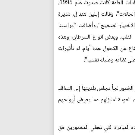
وكانj الهيئة أصدرت إرشادات تخص تناول الحوامل والشباب للكحول في 2007 و2009، ولكن الإرشادات العامة كانت صدرت عام 1995،
لحالات"، وقالت إيلين هندال، مديرة
الاختيار الصحيح"، وأضافت: "دراستنا
القلب، وبعض انواع السرطان، وهذه
اع عن الكحول لعدة أيام، له تأثيرات
لى نظامه وعليك نفسيا".
الخمور لجأ مجلس بلديتها إلى التعاقد
 العودة لمنازلهم مما يعرض أرواحهم
يشام في جنوب نيوجيرزي التي يقطنها 45 ألف نسمة إلى هذه المبادرة التي تعطي المخمورين حق