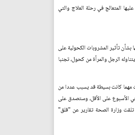
يها المتعالج في رحلة العلاج والتي
ا بشأن تأثير المشروبات الكحولية على
تناوله الرجل والمرأة من كحول، تجنبا
 مهما كانت بسيطة قد يسبب عددا من
 في الأسبوع على الأقل، وستصدق على
الطبية في إيرلندا الشمالية واسكتلندا وولز، وبدأت الدراسة عام 2013، بعدما تلقت وزارة الصحة تقارير عن "قلق"