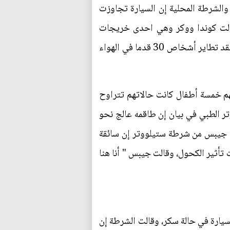
والشرطة المحلية إن السيارة تجاوزت
الت كوندا ووكر وهي احدى خريجات
جامعة ولاية أوكلاهوما عام 1991 لموقع ستيلووتر نيوز بريس " في البداية تصورنا أنه جزء من العرض .. لقد تطاير أشخاص 30 قدما في الهواء
م خمسة أطفال كانت حالاتهم تتراوح
ر الطبي في بيان إن طاقمه عالج نحو
ال الكابتن كايلي جيبس من شرطة ستيلووتر إن سائقة
في قيادتها تحت تأثير الكحول، وقالت جيبس " أنا هنا
لسيارة في حالة سكر، وقالت الشرطة إن