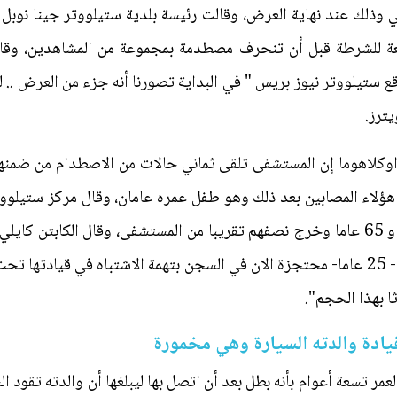
 وذلك عند نهاية العرض، وقالت رئيسة بلدية ستيلووتر جينا نوبل 
بعة للشرطة قبل أن تنحرف مصطدمة بمجموعة من المشاهدين، وق
ترز.
 اوكلاهوما إن المستشفى تلقى ثماني حالات من الاصطدام من ضمنه
لاء المصابين بعد ذلك وهو طفل عمره عامان، وقال مركز ستيلووت
40 مصابا تتراوح اعمارهم بين عامين و 65 عاما وخرج نصفهم تقريبا من المستشفى، وق
السيارة وتدعى أداسيا أفيري تشامبرز - 25 عاما- محتجزة الان في السجن بتهمة الاشتباه 
ادة والدته السيارة وهي مخمورة
مر تسعة أعوام بأنه بطل بعد أن اتصل بها ليبلغها أن والدته تقود ا