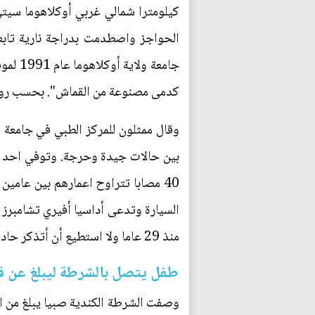
كيلومترا شمالي غربي أوكلاهوما سيتي
الحواجز واصطدمت بدراجة نارية تا
كدمى مصنوعة من القماش". بحسب روي
وقال ممثلون للمركز الطبي في جامعة
بين حالات جيدة وحرجة. وتوفي احد هؤ
منذ 29 عاما ولا استطيع أن أتذكر حادثا بهذا الحجم".
طفل يتصل بالشرطة ليبلغ عن قي
وصفت الشرطة الكندية صبيا يبلغ من الع