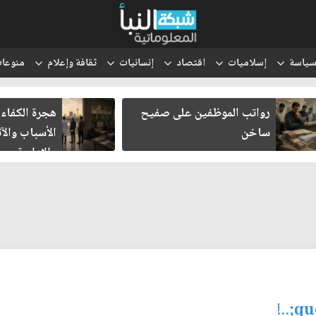
ياسة
إسلاميات
اقتصاد
إنسانيات
ثقافة وإعلام
منوعا
رواتب الموظفين على صفيح
هجرة الكفاءا
ساخن
الأسباب والآث
والإدارية