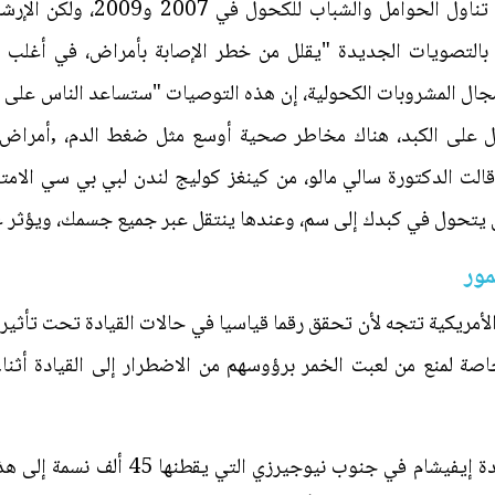
م بالتصويات الجديدة "يقلل من خطر الإصابة بأمراض، في أغلب ا
 مجال المشروبات الكحولية، إن هذه التوصيات "ستساعد الناس على 
ول على الكبد، هناك مخاطر صحية أوسع مثل ضغط الدم، ,أمراض 
قالت الدكتورة سالي مالو، من كينغز كوليج لندن لبي بي سي الامتن
 يتحول في كبدك إلى سم، وعندها ينتقل عبر جميع جسمك، ويؤثر ع
مور
لأمريكية تتجه لأن تحقق رقما قياسيا في حالات القيادة تحت تأثير 
اصة لمنع من لعبت الخمر برؤوسهم من الاضطرار إلى القيادة أثناء
وحتى تجعل الطرق أكثر أمنا لجأت بلدة إيف