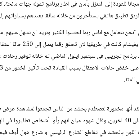
انا للعودة إلى المنزل بأمان في اطار برنامج تموله جهات مانحة، ك
ن طريق تطبيق هاتفي يستأجرون من خلاله سائقا يعيدهم بسياراتهم إل
"نحن نتعامل مع اناس ربما احتسوا الكثير ونريد ان نسهل عليهم. ما
ويضغطوا على زر"، وصرح براون 
تقد أنها مخمورة لتصطدم بحشد من الناس تجمعوا لمشاهدة عرض في 
مقتل أربعة أشخاص وإصابة ما يزيد على 40 اخرين، وقال شهود عيان انهم رأوا أشخا