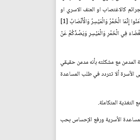
جرائم كالاغتصاب او العنف الاسري او
حوادث السيارات، وقد حذر الله سبحانه وتعالى من مساوئ الخمر كما جاء في قوله تعالى: ﴿ يَا أَيُّهَا الَّذِينَ آمَنُوا إِنَّمَا الْخَمْرُ وَالْمَيْسِرُ وَالْأَنْصَابُ [1]
ْبَغْضَاءَ فِي الْخَمْرِ وَالْمَيْسِرِ وَيَصُدَّكُمْ عَنْ
ة المدمن مع مشكلته بأنه مدمن حقيقي
ى الأسرة ألا تتردد في طلب المساعدة
 التغذية المتكاملة.
المساعدة الأسرية ورفع الإحساس بحب