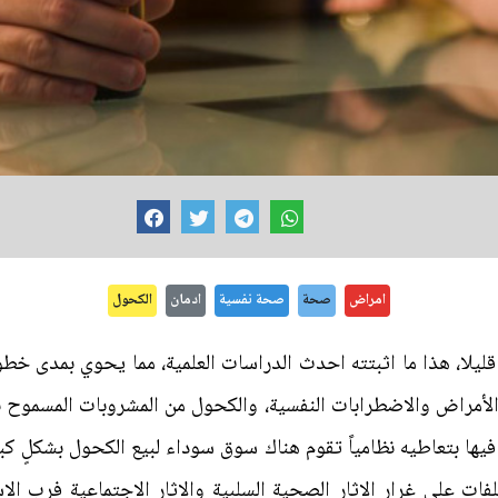
امراض
صحة
صحة نفسية
ادمان
الكحول
يلا، هذا ما اثبتته احدث الدراسات العلمية، مما يحوي بمدى خطو
الأمراض والاضطرابات النفسية، والكحول من المشروبات المسموح 
يها بتعاطيه نظامياً تقوم هناك سوق سوداء لبيع الكحول بشكلٍ ك
ت على غرار الاثار الصحية السلبية والاثار الاجتماعية فرب الاس