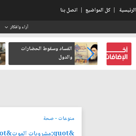
الرئيسية
|
كل المواضيع
|
اتصل بنا
آراء وافكار
س
بعين كتب لنفسه
الفساد وسقوط الحضارات
والدول
منوعات
-
صحة
&quot;مشروبات الموت&quot;..!