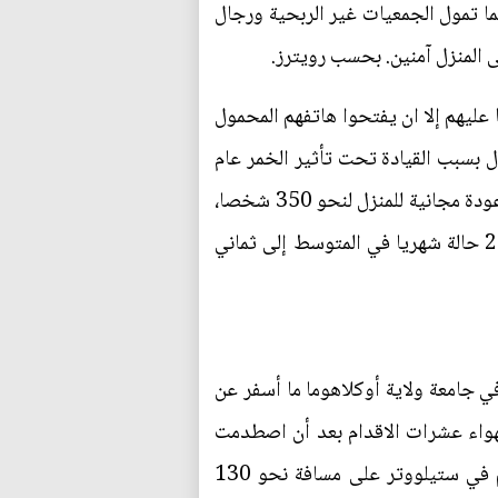
ما تمول الجمعيات غير الربحية ورجال
ى المنزل آمنين. بحسب رويترز.
 عليهم إلا ان يفتحوا هاتفهم المحمول
بأن إيفيشام كانت في طريقها لان تحقق رقما يصل إلى 250 حالة اعتقال بسبب القيادة تحت تأثير الخمر عام
2015، وجاءت المبادرات الجديدة بعد برنامج تجريبي في سبتمبر ايلول الماضي تم خلاله توفير رحلات عودة مجانية للمنزل لنحو 350 شخصا،
وقال براون إن هذه الرحلات ساعدت على خفض حالات الاعتقال بسبب القيادة تحت تأثير الخمور من 23 حالة شهريا في المتوسط إلى ثماني
جامعة ولاية أوكلاهوما ما أسفر عن
ص تطايروا في الهواء عشرات الاقدام بعد أن اصطدمت
سيارة من طراز هيونداي النترا رمادية اللون بالحشد في تقاطع الشارع الرئيسي و شارع هول أوف فيم في ستيلووتر على مسافة نحو 130