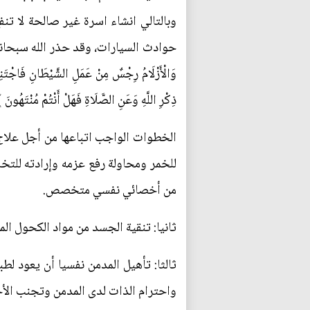
وبالتالي انشاء اسرة غير صالحة لا تن
وَالْأَزْلَامُ رِجْسٌ مِنْ عَمَلِ الشَّيْطَانِ فَاجْتَنِبُ
ذِكْرِ اللَّهِ وَعَنِ الصَّلَاةِ فَهَلْ أَنْتُمْ مُنْتَهُونَ ﴾ [
الخطوات الواجب اتباعها من أجل علاج 
للخمر ومحاولة رفع عزمه وإرادته للتخ
من أخصائي نفسي متخصص.
ثانيا: تنقية الجسد من مواد الكحول الم
ثالثا: تأهيل المدمن نفسيا أن يعود 
واحترام الذات لدى المدمن وتجنب الأج