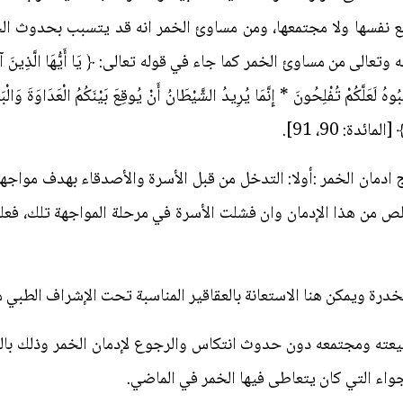
فع نفسها ولا مجتمعها، ومن مساوئ الخمر انه قد يتسبب بحدوث ال
وهُ لَعَلَّكُمْ تُفْلِحُونَ * إِنَّمَا يُرِيدُ الشَّيْطَانُ أَنْ يُوقِعَ بَيْنَكُمُ الْعَدَاوَةَ وَال
المائدة: 90، 91].
ادمان الخمر :أولا: التدخل من قبل الأسرة والأصدقاء بهدف مواجه
لص من هذا الإدمان وان فشلت الأسرة في مرحلة المواجهة تلك، فعل
خدرة ويمكن هنا الاستعانة بالعقاقير المناسبة تحت الإشراف الطبي مع
لطبيعته ومجتمعه دون حدوث انتكاس والرجوع لإدمان الخمر وذلك ب
واء التي كان يتعاطى فيها الخمر في الماضي.