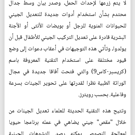
لا يتم زرعها لإحداث الحمل، وصدر بيان وسط جدال
محتدم بشأن استخدام أدوات جديدة للتعديل الجيني
للحيوانات المنوية للرجل أو بويضات الأنثى أو الأجنة
البشرية قادرة على تعديل التركيب الجيني للأطفال قبل أن
يولدوا، وتأتي هذه التوجيهات في أعقاب دعوات إلى وضع
قيود مختلفة على استخدام التقنية المعروفة باسم
(كريسبر-كاس9) والتي فتحت آفاقا جديدة في مجال
الوراثة الطبية نظرا لقدرتها على تحوير الجينات بسرعة
وفاعلية. بحسب رويترز.
وتتيح هذه التقنية الحديثة للعلماء تعديل الجينات من
خلال "مقص" جيني يضاهي في عمله برنامجا حيويا
لمعالجة النصوص يمكنه رصد التشوهات الجينية