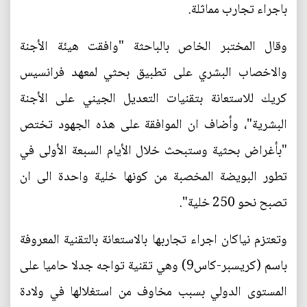
باجراء تجارب مماثلة.
وقال المختبر الخاص بالباحثة "وافقت هيئة الأجنة
والاخصاب البشري على تطبيق بحثي لمعهد فرانسيس
كريك للاستعانة بتقنيات التعديل الجيني على الأجنة
البشرية"، وأضاف ان الموافقة على هذه الجهود تختص
"بأغراض بحثية وستبحث خلال الأيام السبعة الأولى في
تطور البويضة المخصبة من كونها خلية واحدة الى ان
تصبح نحو 250 خلية".
وتعتزم نياكان اجراء تجاربها بالاستعانة بالتقنية المعروفة
باسم (كريسبر-كاس9) وهي تقنية تواجه جدلا حاميا على
المستوى الدولي بسبب مخاوف من استغلالها في ولادة