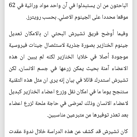
الباحثون من ان يستبدلوا في آن واحد مواد وراثية في 62
موقعا محددا على الجينوم الاصلي. بحسب رويترز.
وفيما أوضح فريق تشيرش البحثي ان بالامكان تعديل
جينوم الخنازير بصورة جذرية لاستئصال جينات فيروسية
موجودة أصلا في خلايا الخنازير لكنه لم يبين ان هذه
الاعضاء آمنة بحيث يمكن زرعها في جسم الانسان، لكن
تشيرش استدرك قائلا في بيان إنه يرى ان مثل هذه التقنية
ستنجح يوما ما في امكان نقل وزرع اعضاء الخنازير كبديل
لاعضاء الانسان وذلك لمرضى في حاجة ملحة لزرع اعضاء
بعد تعذر توفيرها من متبرعين مناسبين.
كان تشيرش قد كشف عن هذه الدراسة خلال ندوة عقدت