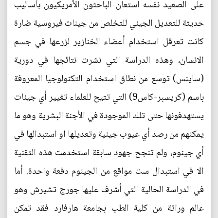
على الصعيد نفسه استعان الباحثون الأمريكيون بأساليب
حديثة للتعديل الجيني للتخلص من جينات فيروسية ضارة
كانت تعرقل استخدام أعضاء الخنازير لزرعها في جسم
الانسان، وهذه الدراسة التي نشرت نتائجها في دورية
(ساينس) توسع من نطاق استخدام التكنولوجيا المعروفة
باسم (كريسبر-كاس9) التي تتيح للعلماء تغيير أي جينات
يستهدفونها حتى تلك الموجودة في الأجنة البشرية وهو ما
يمكنهم من رصد أي عيوب جينية وتعديلها او استبدالها في
أي جينوم، ولم تنجح جهود سابقة استخدمت هذه التقنية
الا في استبدال ست مواقع من الجينوم دفعة واحدة. أما
في الدراسة الحالية التي أشرف عليها جورج تشيرش وهو
عالم وراثة من كلية الطب بجامعة هارفارد فقد تمكن