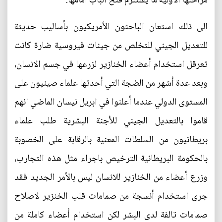
مراحلها الأولية ما يستلزم فتح الباب أمامها.
الى ذلك استعان الباحثون الأمريكيون بأساليب حديثة
للتعديل الجيني للتخلص من جينات فيروسية ضارة كانت
تعرقل استخدام أعضاء الخنازير لزرعها في جسم الانسان،
وبعد عدة أشهر من الضجة التي أحدثها علماء صينيون على
المستوى الدولي عندما أعلنوا في ابريل نيسان الماضي انهم
قاموا بالتعديل الجيني للأجنة البشرية طلب علماء
بريطانيون من السلطات المعنية بالرقابة على الخصوبة
بالحكومة البريطانية الترخيص باجراء مثل هذه التجارب،
وزرع أعضاء من الخنازير للانسان ليس بالأمر الجديد فقد
جرى استخدام أنسجة من صمامات قلب الخنزير لاصلاح
صمامات تالفة لدى البشر لكن استخدام أعضاء كاملة من