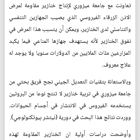
تعاونت مع جامعة ميزوري لإنتاج خنازير مقاومة لمرض
الاذن الزرقاء الفيروسي الذي يصيب الجهازين التنفسي
والتناسلي لدى الخنازير، ويمكن أن يتسبب هذا المرض في
نفوق الخنازير لأنه يستهدف جهازها المناعي فيما يكبد
المزارعين مئات الملايين من الدولارات سنويا ولا يوجد له
علاج معروف.
وبالاستعانة بتقنيات التعديل الجيني نجح فريق بحثي من
جامعة ميزوري في تربية خنازير لا تنتج نوعا من البروتين
يستخدمه الفيروس في الانتشار في أجسام الحيوانات.
ووردت نتائج هذا البحث في دورية (نيتشر بيوتكنولوجي).
وأوضحت دراسات أولية ان الخنازير المقاومة لهذه