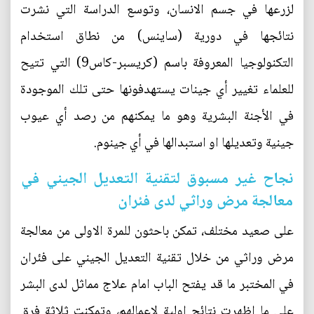
لزرعها في جسم الانسان، وتوسع الدراسة التي نشرت
نتائجها في دورية (ساينس) من نطاق استخدام
التكنولوجيا المعروفة باسم (كريسبر-كاس9) التي تتيح
للعلماء تغيير أي جينات يستهدفونها حتى تلك الموجودة
في الأجنة البشرية وهو ما يمكنهم من رصد أي عيوب
جينية وتعديلها او استبدالها في أي جينوم.
نجاح غير مسبوق لتقنية التعديل الجيني في
معالجة مرض وراثي لدى فئران
على صعيد مختلف، تمكن باحثون للمرة الاولى من معالجة
مرض وراثي من خلال تقنية التعديل الجيني على فئران
في المختبر ما قد يفتح الباب امام علاج مماثل لدى البشر
على ما اظهرت نتائج اولية لاعمالهم، وتمكنت ثلاثة فرق