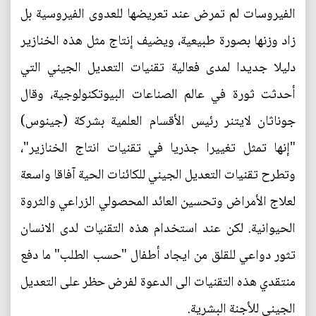
الفيروسات لم تمرض عند تعريضها للعدوى الفيروسية بل
زاد وزنها بصورة طبيعية، ويضيف إنتاج مثل هذه الخنازير
دليلا جديدا لمدى فعالية تقنيات التعديل الجيني التي
أحدثت ثورة في عالم الصناعات البيوتكنولوجية، وقال
جوناثان لايتنر رئيس الأقسام العلمية بشركة (جينوس)
"إنها تمثل تغييرا جذريا في تقنيات انتاج الخنازير"،
وتطرح تقنيات التعديل الجيني للكائنات الحية آفاقا واسعة
لعلاج الأمراض وتحسين العائد المحصولي الزراعي والثروة
الحيوانية. لكن عند استخدام هذه التقنيات لدى الانسان
تثور دواعي للقلق من ايجاد أطفال "حسب الطلب" ما دفع
منتقدي هذه التقنيات الى الدعوة لفرض حظر على التعديل
الجيني للأجنة البشرية.