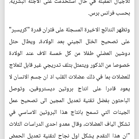
للاجيال المقبلة في حال استخدمت على الاجنة البشرية.
بحسب فرانس برس.
وتظهر النتائج الاخيرة المسجلة على فئران قدرة "كريسبر"
على تصحيح الخلل الجيني بعد الولادة، ويطال حثل
دوشين العضلي طفلا من كل خمسة الاف عند الولادة
خصوصا من الذكور ويتمثل بتلف تدريجي غير قابل للعلاج
للعضلات بما في ذلك عضلات القلب اذ ان جسم الانسان لا
يعود قادرا على انتاج بروتين ديستروفين، وتوصل
الباحثون بفضل تقنية تعديل المجين الى تصحيح عمل
الجينات التي تسمح بانتاج هذا البروتين الاساسي في
تشكل الياف العضلات، وقال معدو احدى الدراسات الثلاث
"ان هذا التقدم يشكل اول نجاح لتقنية تعديل الحمض