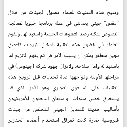
وتتيح هذه التقنيات للعلماء تعديل الجينات من خلال
"مقص" جيني يضاهي في عمله برنامجا حيويا لمعالجة
النصوص يمكنه رصد التشوهات الجينية واستبدالها. ويقوم
العلماء في غضون هذه التقنية بادخال انزيمات تلتصق
بجين متطفر يمكن ان يسبب الأمراض ثم يقوم الانزيم اما
باستبداله واما اصلاحه، ولاتزال جهود شركة (جينوس) في
مراحلها الأولية وتواجهها عدة تحديات قبل ترويج هذه
التقنيات على المستوى التجاري وهو الأمر الذي قد
يستغرق خمس سنوات، واستعان الباحثون الأمريكيون
بأساليب حديثة للتعديل الجيني للتخلص من جينات
فيروسية ضارة كانت تعرقل استخدام أعضاء الخنازير