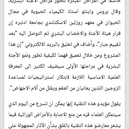
حاسما في المراحل المبكرة لتطور مراحل الأجنة البشرية،
وقال بروس وايتلو استاذ الكيمياء الحيوية في مجال
الحيوان في معهد روزلين الاسكتلندي بجامعة ادنبره إن
قرار هيئة الأجنة والاخصاب البشري تم التوصل اليه "بعد
تقييم جبار"، وأضاف في تعليق بالبريد الالكتروني "إن هذا
المشروع ومن خلال تعميق فهمنا لكيفية تطور ونمو الأجنة
البشرية في مراحلها الأولى سيضيف الكثير الى المعرفة
العلمية الاساسية اللازمة لابتكار استراتيجيات لمساعدة
الزوجين اللذين يعانيان من العقم ويقلل من آلام الاجهاض".
يقول مؤيدو هذه التقنية إنها يمكن ان تسرع من اليوم الذي
سيتمكن العلماء فيه من منع الاصابة بالأمراض الوراثية فيما
يشعر معارضو هذه التقنية بالقلق بشأن الآثار المجهولة على