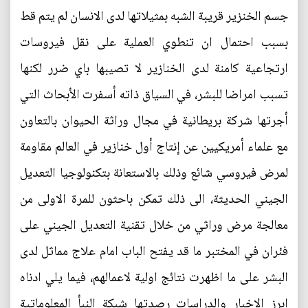
جسم الخنزير قريبة الشبه بمثيلاتها لدى الانسان لم يتم قط
بسبب احتمال ان تنطوي العملية على نقل فيروسات
ارتجاعية كامنة لدى الخنازير لا تصيبها باي ضرر لكنها
تسبب امراضا للبشر، في السياق ذاته أسفرت الأبحاث التي
أجرتها شركة بريطانية في مجال وراثة الحيوان بالتعاون
مع علماء أمريكيين عن إنتاج أول خنازير في العالم مقاومة
لمرض فيروسي شائع وذلك بالاستعانة بتكنولوجيا التعديل
الجيني الحديثة، الى ذلك تمكن باحثون للمرة الاولى من
معالجة مرض وراثي من خلال تقنية التعديل الجيني على
فئران في المختبر ما قد يفتح الباب امام علاج مماثل لدى
البشر على ما اظهرت نتائج اولية لاعمالهم، فيما يلي ادناه
ابرز الاخبار والدراسات رصدتها شبكة النبأ المعلوماتية