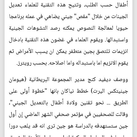
أطفال حسب الطلب، وتتيح هذه التقنية للعلماء تعديل
الجينات من خلال "مقص" جيني يضاهي في عمله برنامجا
حيويا لمعالجة النصوص يمكنه رصد التشوهات الجينية
واستبدالها. ويقوم العلماء في غضون هذه التقنية بادخال
انزيمات تلتصق بجين متطفر يمكن ان يسبب الأمراض ثم
يقوم الانزيم اما باستبداله واما اصلاحه. بحسب رويترز.
ووصف ديفيد كنج مدير المجموعة البريطانية (هيومان
جينيتكس اليرت) خطط نياكان بانها "خطوة أولى على
الطريق ... نحو تقنين ولادة أطفال بالتعديل الجيني"،
وقالت للصحفيين في مؤتمر صحفي الشهر الماضي إن أول
جين ستستهدفه بالدراسة هو جين ترى انه قد يلعب دورا