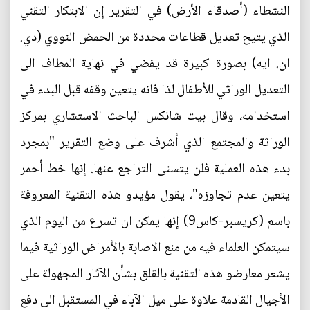
النشطاء (أصدقاء الأرض) في التقرير إن الابتكار التقني
الذي يتيح تعديل قطاعات محددة من الحمض النووي (دي.
ان. ايه) بصورة كبيرة قد يفضي في نهاية المطاف الى
التعديل الوراثي للأطفال لذا فانه يتعين وقفه قبل البدء في
استخدامه، وقال بيت شانكس الباحث الاستشاري بمركز
الوراثة والمجتمع الذي أشرف على وضع التقرير "بمجرد
بدء هذه العملية فلن يتسنى التراجع عنها. إنها خط أحمر
يتعين عدم تجاوزه"، يقول مؤيدو هذه التقنية المعروفة
باسم (كريسبر-كاس9) إنها يمكن ان تسرع من اليوم الذي
سيتمكن العلماء فيه من منع الاصابة بالأمراض الوراثية فيما
يشعر معارضو هذه التقنية بالقلق بشأن الآثار المجهولة على
الأجيال القادمة علاوة على ميل الآباء في المستقبل الى دفع