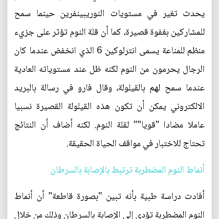
يحدث تغير في مستويات النوريبينفرين حينما سمح
للمشاركين بغفوة قصيرة، كما أن قلة النوم تؤثر على جزيء
منظم للمناعة يسمى انترلوكين 6 الذي انخفض عندما كان
الرجال يحرمون من النوم لكنه ظل عند مستوياته العادية
عندما سمح لهم بالقيلولة، وقال فارو في رسالة بالبريد
الالكتروني يمكن أن تكون هذه القيلولة القصيرة نسبيا
عاملا مضادا "قويا"" لقلة النوم. لكنه أضاف أن النتائج
تحتاج للاختبار في مواقف الحياة الحقيقة.
أنماط النوم المضطربة ترتبط بالإصابة بالسرطان
أفادت دراسة طبية بأنه تبين "بصورة قاطعة" أن أنماط
النوم المضطربة تؤدي إلى الإصابة بالسرطان وذلك من خلال