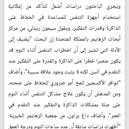
ويجري الباحثون دراسات أشمل للتأكد من إمكانية
استخدام أجهزة التنفس للمساعدة في الحفاظ على
الذاكرة وقدرات التفكير، ويقول سيمون ريدلي، من مركز
أبحاث الزهايمر بالمملكة المتحدة إن البحث: "يضيف إلى
الأدلة التي تشير إلى أن اضطراب التنفس أثناء النوم قد
يكون عنصرا خطرا على الذاكرة والقدرة على التفكير عند
التقدم في السن. لكنه لا يثبت وجود علاقة سببية"، وأضاف
"توافر الأكسجين للمخ أمر ضروري للحفاظ على صحته،
ومن المدهش أن يكون علاج مشاكل التنفس أثناء النوم
على صلة بمشكلات الذاكرة والتفكير عند التقدم في
العمر"، وأضاف داغ براون، من جمعية الزهايمر الخيرية:
"أظهرت دراسات سابقة أن عدد ساعات النوم ودرجة العمق