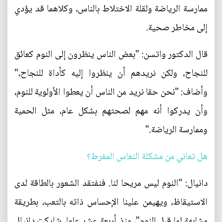
ممارسة الرياضة ولقلة الاختلاط بالناس، وكلاهما قد يؤدي
إلى مخاطر صحية.
قال الدكتور واتسن: "بعض الناس ينظرون إلى النوم كعائق
للنجاح، ولكن نريدهم أن ينظروا إليه كأداة للنجاح،"
وأضاف: "نحن حقا نريد من الناس أن يعطوا الأولوية للنوم،
وأن يدركوا أنه مهم لصحتهم بشكل عام، مثل الحمية
وممارسة الرياضة."
هل تعاني من مشكلة النعاس المفرط؟
دانيال: "النوم ليس مريحا لنا. فنفتقد الشعور بالطاقة لدى
الاستيقاظ، ويهيمن علينا الإحساس ذاته بالتعب، بطريقة
مشابهة لما قبل النوم"، منذ أربعة عشر عاما، شاركت دانيال