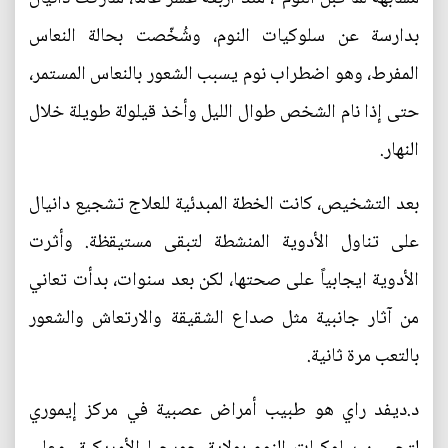
بدارسة عن سلوكيات النوم، وشُخّصت بحالة النعاس
المفرط، وهو اضطراب نوم يسبب الشعور بالنعاس المستمر،
حتى إذا نام الشخص طوال الليل وأخذ قيلولة طويلة خلال
النهار.
بعد التشخيص، كانت الخطة المبدئية للعلاج تشجيع دانيال
على تناول الأدوية المنشطة لتبقى مستيقظة. وأثرت
الأدوية ايجابياً على صحتها، لكن بعد سنوات، بدأت تعاني
من آثار جانبية مثل صداع الشقيقة والارتعاش والشعور
بالتعب مرة ثانية.
د.ديفد راي هو طبيب أمراض عصبية في مركز إيموري