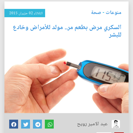
منوعات
-
صحة
الثلاثاء 02 حزيران 2015
السكري مرض بطعم مر.. مولد للأمراض وخادع
للبشر
عبد الامير رويح