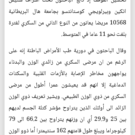
تحسين الموقف إذ تابع الباحثون تحت اشراف ستيفن
اتكين وبيرلويجي كوستانتسو بجامعة هال البريطانية
10568 مريضا يعانون من النوع الثاني من السكري لفترة
بلغت نحو 11 عاما في المتوسط.
وقال الباحثون في دورية طب الأمراض الباطنة إنه على
الرغم من ان مرضى السكري من زائدي الوزن والبدناء
يواجهون مخاطر الإصابة بالأزمات القلبية والسكتات
الدماغية إلا انهم قد يعيشون عمرا أطول من مرضى
السكري من ذوي الوزن الطبيعي. ويشير تعريف ذوي الوزن
الزائد الى أولئك الذين يتراوح مؤشر كتلة الجسم لديهم
بين 25 و29.9 أي ان وزنهم يتراوح بين 66.2 الى 79
كيلوجراما ويبلغ طول قامتهم 162 سنتيمترا أما ذوو الوزن