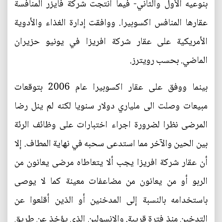
بنوعيه الأول والثاني- فيما انتجت شركة فايزر المنافسة
عقارها المنافس اكسوبيرا. ووافقت إدارة الغذاء والأدوية
الأمريكية على عقار شركة افريزا في يونيو حزيران
الماضي. بحسب رويترز.
بينما ووفق على عقار اكسوبيرا عام 2006 بتوقعات
مبيعات وصلت الى ملياري دولار سنويا لكنه لم ينل رضا
المرضى نظرا لضرورة اجراء اختبارات على وظائف الرئة
بين الحين والآخر مما استدعى سحبه في نهاية المطاف. إلا
أن عقار شركة افريزا يجب ألا يتعاطاه مرضى يعانون من
الربو أو من يعانون من مضاعفات معينة كما لا يوصى
باستخدامه بالنسبة إلى المدخنين أو الذين أقلعوا عن
التدخين منذ فترة قريبة. والانسولين الذي يؤخذ عن طريق