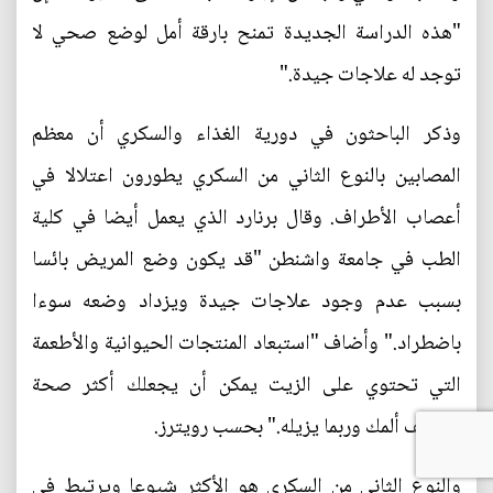
"هذه الدراسة الجديدة تمنح بارقة أمل لوضع صحي لا
توجد له علاجات جيدة."
وذكر الباحثون في دورية الغذاء والسكري أن معظم
المصابين بالنوع الثاني من السكري يطورون اعتلالا في
أعصاب الأطراف. وقال برنارد الذي يعمل أيضا في كلية
الطب في جامعة واشنطن "قد يكون وضع المريض بائسا
بسبب عدم وجود علاجات جيدة ويزداد وضعه سوءا
باضطراد." وأضاف "استبعاد المنتجات الحيوانية والأطعمة
التي تحتوي على الزيت يمكن أن يجعلك أكثر صحة
ويخفف ألمك وربما يزيله." بحسب رويترز.
والنوع الثاني من السكري هو الأكثر شيوعا ويرتبط في