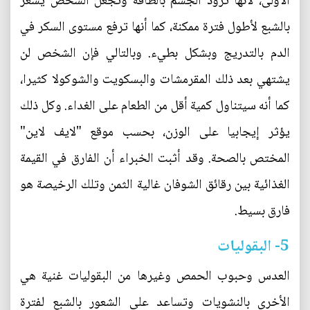
الأولى، لأنها تزود الجسم بالطاقة وتجعل الشخص يشعر
بالشبع لأطول فترة ممكنة، كما أنها ترفع مستوى السكر في
الدم بالتدريج وبشكل بطيء. وبالتالي فإن الشخص لن
يشتهي بعد ذلك المقرمشات والبسكويت والشوكولا كثيرا،
كما أنه سيتناول كمية أقل من الطعام على الغداء. وكل ذلك
يؤثر إيجابيا على الوزن، بحسب موقع "لايف لاين"
المختص بالصحة. وقد أثبت الخبراء أن الفارق في القيمة
الغذائية بين رقائق الشوفان غالية الثمن وتلك الرخيصة هو
فارق بسيط.
5- البقوليات
العدس وحبوب الحمص وغيرها من البقوليات غنية هي
الأخرى بالنشويات وتساعد على الشعور بالشبع لفترة