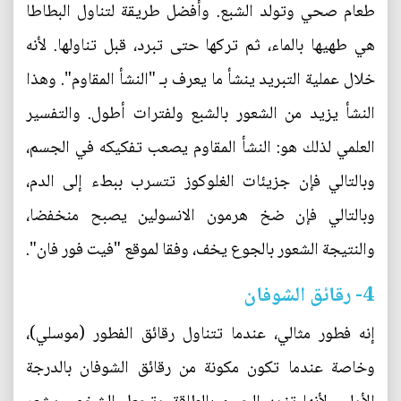
طعام صحي وتولد الشبع. وأفضل طريقة لتناول البطاطا
هي طهيها بالماء، ثم تركها حتى تبرد، قبل تناولها. لأنه
خلال عملية التبريد ينشأ ما يعرف بـ "النشأ المقاوم". وهذا
النشأ يزيد من الشعور بالشبع ولفترات أطول. والتفسير
العلمي لذلك هو: النشأ المقاوم يصعب تفكيكه في الجسم،
وبالتالي فإن جزيئات الغلوكوز تتسرب ببطء إلى الدم،
وبالتالي فإن ضخ هرمون الانسولين يصبح منخفضا،
والنتيجة الشعور بالجوع يخف، وفقا لموقع "فيت فور فان".
4- رقائق الشوفان
إنه فطور مثالي، عندما تتناول رقائق الفطور (موسلي)،
وخاصة عندما تكون مكونة من رقائق الشوفان بالدرجة