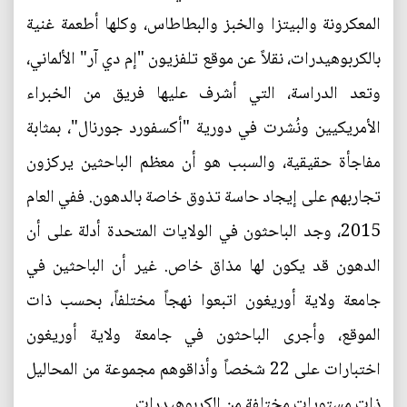
المعكرونة والبيتزا والخبز والبطاطاس، وكلها أطعمة غنية
بالكربوهيدرات، نقلاً عن موقع تلفزيون "إم دي آر" الألماني،
وتعد الدراسة، التي أشرف عليها فريق من الخبراء
الأمريكيين ونُشرت في دورية "أكسفورد جورنال"، بمثابة
مفاجأة حقيقية، والسبب هو أن معظم الباحثين يركزون
تجاربهم على إيجاد حاسة تذوق خاصة بالدهون. ففي العام
2015، وجد الباحثون في الولايات المتحدة أدلة على أن
الدهون قد يكون لها مذاق خاص. غير أن الباحثين في
جامعة ولاية أوريغون اتبعوا نهجاً مختلفاً، بحسب ذات
الموقع، وأجرى الباحثون في جامعة ولاية أوريغون
اختبارات على 22 شخصاً وأذاقوهم مجموعة من المحاليل
ذات مستويات مختلفة من الكربوهيدرات.