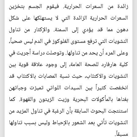
زائدة من السعرات الحرارية. فيقوم الجسم بتخزين
السعرات الحرارية الزائدة التي لا يستهلكها على شكل
دهون مما قد يؤدي إلى السمنة. والإكثار من تناول
النشويات التي ترفع مستوى الغلوكوز في الدم ليس صحياً،
وعلى المرء أن يحد من تناولها. وتوصلت دراسة أجريت في
كلية هارفارد للصحة العامة، إلى وجود علاقة قوية بين
النشويات والاكتئاب، حيث نسبة المصابات بالاكتئاب قد
انخفصت كثيراً بين السيدات اللواتي تميزت وجباتهن
بغناها بالمأكولات البحرية وزيت الزيتون والقهوة. كما
استنتجت البحوث السابقة بأن الرغبة في تناول المزيد من
النشويات تأتي بعد الشعور بالإحباط وليس بسبب تناولها
مسبقاً.