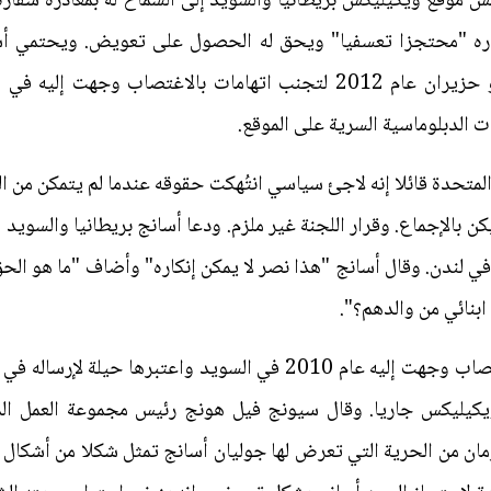
 موقع ويكيليكس بريطانيا والسويد إلى السماح له بمغادرة سفارة 
عتباره "محتجزا تعسفيا" ويحق له الحصول على تعويض. ويحتمي
الكمبيوتر بسفارة الإكوادور منذ يونيو حزيران عام 2012 لتجنب اتهامات ب
ت الدبلوماسية السرية على الموقع.
المتحدة قائلا إنه لاجئ سياسي انتُهكت حقوقه عندما لم يتمكن من ا
كن بالإجماع. وقرار اللجنة غير ملزم. ودعا أسانج بريطانيا والسويد
ي لندن. وقال أسانج "هذا نصر لا يمكن إنكاره" وأضاف "ما هو الحق
ابنائي من والدهم؟".
ونفى أسانج (44 عاما) اتهامات بالاغتصاب وجهت إليه عام 2010 في السوي
يكيليكس جاريا. وقال سيونج فيل هونج رئيس مجموعة العمل المع
ان من الحرية التي تعرض لها جوليان أسانج تمثل شكلا من أشكال ا