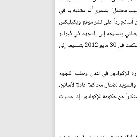
سبب محتمل" بدعوى أنه مشتبه به في
 أسانج رداً على نشر موقع ويكيليكس
طاني بتسليمه إلى السويد في فبراير
2012، فقدم اعتراضاً إلى محكمة أخرى رفضته، فلجأ إلى المحكمة العليا للمملكة المتحدة (بالإنجليزية)، فحكمت في 30 مايو 2012 بتسليمه إلى
لى المحكمة الأوروبية لحقوق الإنسان ولجأ في 19 يونيو 2012 إلى سفارة الإكوادور في لندن وطلب اللجوء
 والسويد لضمان محاكمة عادلة لأسانج،
نكاراً من حكومة الإكوادور، إذ اعتبرت