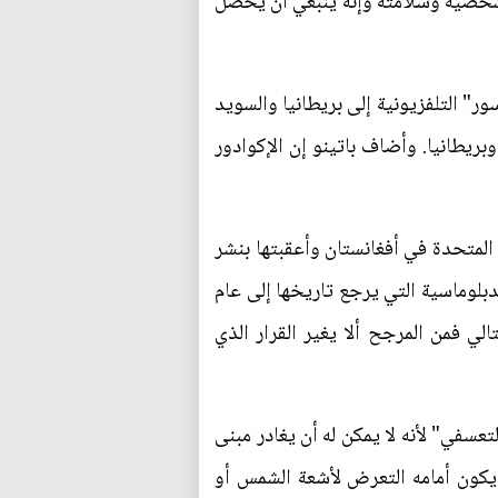
لشخصية وسلامته وإنه ينبغي أن يحصل
ر" التلفزيونية إلى بريطانيا والسويد
بريطانيا. وأضاف باتينو إن الإكوادور
قادتها الولايات المتحدة في أفغانستان وأعقبتها بنشر
لدبلوماسية التي يرجع تاريخها إلى عام
تالي فمن المرجح ألا يغير القرار الذي
از التعسفي" لأنه لا يمكن له أن يغادر مبنى
مترا مربعا داخل السفارة بدون أن يكون أمامه التعرض لأشعة الشمس أو