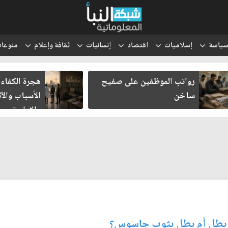
ياسة
إسلاميات
اقتصاد
إنسانيات
ثقافة وإعلام
منوعا
رواتب الموظفين على صفيح
هجرة الكفاءا
ساخن
الأسباب والآث
والإدارية
 بطل أم بطل بثوب جاسوس؟