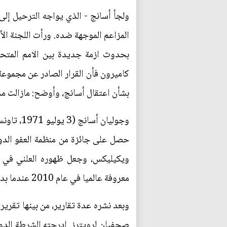
المزاعم الموجهة ضده. ورأت اللجنة الأ
بحدوث ازمة جديدة بين الامم المتحد
كاميرون فأن القرار الصادر عن مجموعة ا
بشأن اعتقال أسانج، وأوضح: مازالت مذ
وجوليان 
ويكيليكس، وجعل ظهوره العلني في ج
معروفة عالميا في عام 2010 عندما بدأ في نشر وثائق عسكرية ودبلوماسية عن الولايات المتحدة بمساعدة من شركائها في وسائل الإعلام.
وبعد نشره عدة تقارير، من بينها تقري
صحفيان لرويترز. ادرجته الشرطة الدول