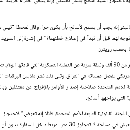
ية لاحتجاز السيد أسانج بشكل تعسفي وإنه ينبغي احترام حريته ا
اتينو إنه يجب أن يسمح لأسانج بأن يكون حرا. وقال لمحطة "تيلي سو
توجه لهما قبل أن تبدآ في إصلاح خطئهما؟" في إشارة إلى السويد و
. بحسب رويترز.
وفي عام 2010 نشرت ويكيليكس أكثر من 90 ألف وثيقة سرية عن العملية العسكرية التي 
ش الأمريكي يفصل عملياته في العراق. وتلى ذلك نشر ملايين البرقيات ا
ابعة للامم المتحدة صلاحية إصدار الأوامر بالإفراج عن معتقلين وبال
 التي يواجهها أسانج.
شكاية إلى اللجنة القانونية التابعة للأمم المتحدة، قائلا إنه تعرض "للاحتج
السفارة بدون القبض عليه. وقال إن العيش في مساحة لا تتجاوز 30 