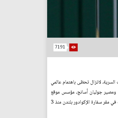
7191
لسرية، لاتزال تحظى باهتمام عالمي
 ومصير جوليان أسانج، مؤسس موقع
"ويكيليكس"، حيث قضت لجنة قانونية تابعة للأمم المتحدة بأن أسانج الذي يختبئ من الشرطة البريطانية في مقر سفارة الإكوادور بلندن منذ 3