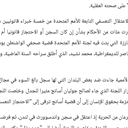
" على صحته العقلية.
اعتقال التعسفي التابعة للأمم المتحدة من خمسة خبراء قانونيين
ي عام 1991، وقد أصدرت مئات من الأحكام بشأن إن كان السجن أو الاحتجاز قانو
بارزة التي بتت فيه لجنة الأمم المتحدة قضية صحفي الواشنطن ب
ناصر للديمقراطية، محمد نشيد، الذي أطلق سراحه السنة الماضية، و
 الأممية جاءت ضد بعض البلدان التي لها سجل بالغ السوء في مجا
ر اللجنة الذي جاء لصالح جوليان أسانج مثيرا للجدل. وخلصت اللجنة ا
تزمة بحقوق الإنسان إلى أن قضية أسانج ترقى إلى "الاحتجاز التعس
مان من الحرية إذ اعتقل في سجن واندسوورث في لندن، ثم فرضت عل