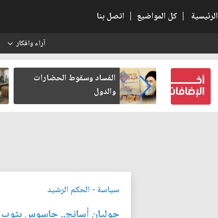
الرئيسية
|
كل المواضيع
|
اتصل بنا
آراء وافكار
س
بعين كتب لنفسه
الفساد وسقوط الحضارات
والدول
سياسة
-
الحكم الرشيد
جوليان أسانج.. جاسوس بثوب