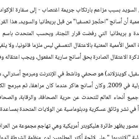
ممية أن أسانج "احتُجز تعسفيا" من قبل بريطانيا والسويد، هذا ال
ة و بريطانيا التي رفضت قرار اللجنة، وبحسب المتحدث باسم م
لعمل الأممية المعنية بالاعتقال التعسفي ليس ملزما قانونيا، ولا يلغ
كرة الاعتقال الصادرة بحق أسانج سارية المفعول، ويجب اعتقاله وف
أسانج (3 يوليو 1971، تاونسفيل، كوينزلاند) هو صحفي وناشط في الإنترنت ومبرمج
حصل على جائزة من منظمة العفو الدولية في 2009. وكان أسانج هاكر عندما كان م
ميع أنحاء العالم للتحدث عن حرية الصحافة، والرقابة، والصحا
ر مصور يظهر طائرة هليكوبتر أمريكية وهي تهاجم مجموعة من العراقي
ية "الإنتربول" على لائحة أكثر المطلوبين لدى منظمة الشرطة الد