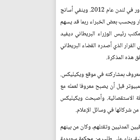
ولجأ أسانج - الذي يواجه الترحيل إلى السويد بسبب مزاعم بارتكاب جريمة اغتصاب - إلى سفارة الإكوادور في لندن عام 2012. وينفي أسانج
قرار وبحسب بعض الخبراء ربما قد يسهم
كتب رئيس الوزراء البريطاني ديفيد
ي القرار الذي أصدره القضاء البريطاني
ق هذه المذكرة.
 أسترالي، معروف بمشاركته في موقع ويكيليكس.
راهقا، ثم مبرمج الكمبيوتر قبل أن يصبح معروفا لعمله مع
فة الاستقصائية. وأصبحت ويكيليكس
ين المدنيين وتقتلهم، وكان من بينهم
ولية، بناء على طلب من محكمة سويدية