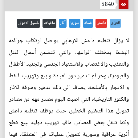
5840
العراق
داعش
فساد
سوريا
آثار
مافيات
غسيل الاموال
لا يزال تنظيم داعش الارهابي يواصل ارتكاب جرائمه
البشعة بمختلف انواعها، والتي تتضمن أعمال القتل
والتعذيب والاغتصاب والاستعباد الجنسي وتجنيد الأطفال
والعبودية، وجرائم تدمير دور العبادة و بيع وتهريب النفط
و الاتجار بالأسلحة، يضاف الى ذلك تدمير وسرقة الاثار
والكنوز التاريخية، التي اصبت اليوم مصدر مهم من مصادر
تمويل هذا التنظيم الخطير، حيث يوظف تنظيم داعش
وكما تنقل بعض المصادر، مافيا تهريب دولية لبيع قطع
أثرية عراقية وسورية لتمويل عملياته في المنطقة، فيما