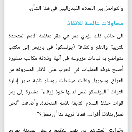
والتواصل بين العملاء الفيدراليين في هذا الشأن.
محاولات عالمية للانقاذ
الى جانب ذلك يؤدي ممر في مقر منظمة الامم المتحدة
للتربية والعلم والثقافة (يونسكو) في باريس إلى مكتب
متواضع به نباتات مزروعة في آنية وثلاثة مكاتب صغيرة
أصبح غرفة العمليات في الحرب على الآثار المسروقة من
العراق وسوريا. وقالت ميشتلت روسلر نائبة مدير إدارة
التراث "اليونسكو ليس لديها خوذ زرقاء" مشيرة إلى رمز
قوات حفظ السلام التابعة للامم المتحدة. وأضافت "نحن
نعمل بثلاثة أفراد... فماذا تريد منا أن نفعل؟"
وتوالت المشاهد من نهب تنظيم داعش لمدينة نمرود