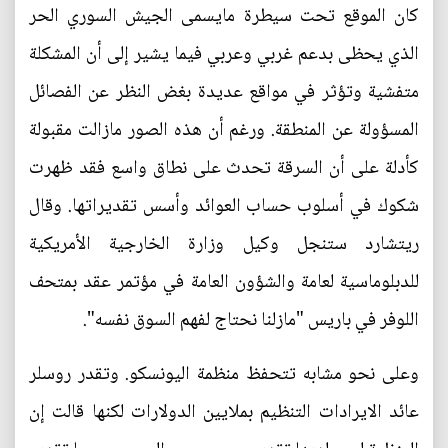
كان الموقع تحت سيطرة مايسمى الجيش السوري الحر
الذي يحظى بدعم غربي وعربي فيما يشير إلى أن المشكلة
متفشية وتؤثر في مواقع عديدة بغض النظر عن الفصائل
المسؤولة عن المنطقة. ورغم أن هذه الصور مازالت مقبولة
كأدلة على أن السرقة تحدث على نطاق واسع فقد ظهرت
شكوك في أسلوب حساب العوائد وأسس تقديراتها. وقال
ريتشارد ستنجل وكيل وزارة الخارجية الأمريكية
للدبلوماسية لعامة والشؤون العامة في مؤتمر عقد بمتحف
اللوفر في باريس "مازلنا نحتاج لفهم السوق نفسه".
وعلى نحو مشابه تتحفظ منظمة اليونسكو. وتقدر روسلر
عائد الايرادات التنظيم بملايين الدولارات لكنها قالت إن