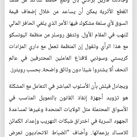
وجادلت فارين برادلي بأن وضع خطط للتأكد من منشأ
القطع الأثرية يمكن أن يساعد من خلال إضعاف قيمة
السوق لأي سلعة مشكوك فيها الأمر الذي يلغي الحافز المالي
للنهب في المقام الأول. وتتفق روسلر من منظمة اليونسكو
مع هذا الرأي وتقول إن المنظمة تعمل مع داري المزادات
كريستي وسوذبي لاقناع العاملين المحترفين في عالم
التحف ألا يشتروا شيئا دون وثائق واضحة. بحسب رويترز.
ويجادل فيلش بأن الأسلوب المباشر في التعامل مع المشكلة
هو تزويد أجهزة إنفاذ القانون بالتمويل المناسب في
الأسواق المحتملة مثل الولايات المتحدة وغيرها لمساعدة
الجهود السرية في اختراق شبكات التهريب وإعداد الكمائن
للامساك بزعمائها. وأضاف "الضباط الاتحاديون تعرض