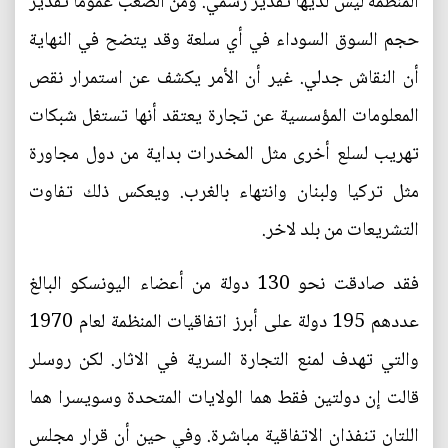
المنظمة ليس لديها تقدير رسمي. ومن الصعب عموما تقدير
حجم السوق السوداء في أي سلعة وقد يتضح في النهاية
أن النقاش جدلي. غير أن الأمر يكشف عن استمرار نقص
المعلومات المؤسسية عن تجارة يعتقد أنها تستغل شبكات
تهريب لسلع أخرى مثل المخدرات بداية من دول مجاورة
مثل تركيا ولبنان وانتهاء بالغرب. ويعكس ذلك تفاوت
التشريعات من بلد لاخر.
فقد صادقت نحو 130 دولة من أعضاء اليونسكو البالغ
عددهم 195 دولة على أبرز اتفاقيات المنظمة لعام 1970
والتي تهدف لمنع التجارة السرية في الاثار. لكن روسلر
قالت إن دولتين فقط هما الولايات المتحدة وسويسرا هما
اللتان تنفذان الاتفاقية مباشرة. وفي حين أن قرار مجلس