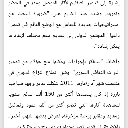
إشارة إلى تدمير التنظيم لآثار الموصل ومدينتي الحضر
ونمرود. وشدد عبد الكريم على "ضرورة البحث عن
استراتيجيات جديدة للتعامل مع الوضع القائم في تدمر"
داعيا "المجتمع الدولي إلى تقديم دعم مختلف لإنقاذ ما
يمكن إنقاذه".
وأضاف "سنفكر بإجراءات يمكنها منع هؤلاء من تدمير
التراث الثقافي السوري". وقبل اندلاع النزاع السوري في
منتصف شهر آذار/مارس 2011، شكلت تدمر وجهة سياحية
بارزة إذ كان يقصدها أكثر من 150 ألف سائح سنويا
لمشاهدة آثارها التي تضم أكثر من ألف عمود وتماثيل
ومعابد ومقابر برجية مزخرفة، تعرض بعضها للنهب أخيرا،
بالإضافة إلى قوس نصر وحمامات ومسرح وساحة كبرى.