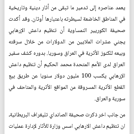
يعمد عناصره إلى تدمير ما تبقى من أثار دينية وتاريخية
في المناطق الخاضعة لسيطرته باعتبارها أوثان. وقد أكدت
صحيفة الكوريير النمساوية أن تنظيم داعش الإرهابي
يجني عشرات الملايين من الدولارات من خلال سرقته
وبيعه للكنوز الأثرية في العراق وسوريا. بدوره كشف سفير
العراق لدى الأمم المتحدة محمد الحكيم أن تنظيم داعش
الإرهابي يكسب 100 مليون دولار سنويا عن طريق بيع
القطع الأثرية المسروقة من المواقع الأثرية والمتاحف في
سورية والعراق.
من جانب اخر ذكرت صحيفة الصانداي تليغراف البريطانية،
ان تتظيم داعش الارهابي اسس وزارة للأثار لإدارة عمليات