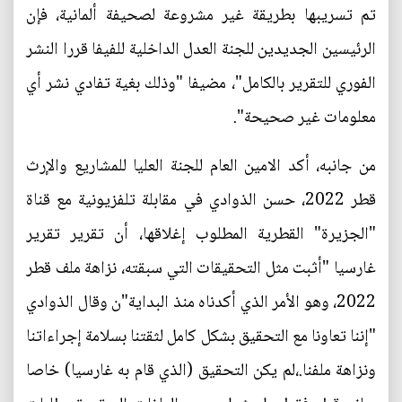
تم تسريبها بطريقة غير مشروعة لصحيفة ألمانية، فإن
الرئيسين الجديدين للجنة العدل الداخلية للفيفا قررا النشر
الفوري للتقرير بالكامل"، مضيفا "وذلك بغية تفادي نشر أي
معلومات غير صحيحة".
من جانبه، أكد الامين العام للجنة العليا للمشاريع والإرث
قطر 2022، حسن الذوادي في مقابلة تلفزيونية مع قناة
"الجزيرة" القطرية المطلوب إغلاقها، أن تقرير تقرير
غارسيا "أثبت مثل التحقيقات التي سبقته، نزاهة ملف قطر
2022، وهو الأمر الذي أكدناه منذ البداية"ن وقال الذوادي
"إننا تعاونا مع التحقيق بشكل كامل لثقتنا بسلامة إجراءاتنا
ونزاهة ملفنا.،لم يكن التحقيق (الذي قام به غارسيا) خاصا