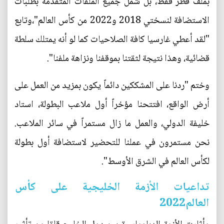
بملف قطر فقط، بل شمل جميع الملفات المتقدمة بطلبات
الاستضافة لنسختي 2018 و2022 من كأس العالم"،وتابع
"لقد أعطي غارسيا كافة الصلاحيات كما لو أنه يمتلك سلطة
قضائية، وهذا نتيجة لثقتنا بموقفنا ونزاهة ملفنا".
وختم "ردنا على المشككين دائماً يكون بمزيد من العمل على
أرض الواقع، افتتحنا مؤخراً أول ملاعب البطولة، استاد
خليفة الدولي، والعمل ما زال مستمراً في سائر الملاعب.
نحن مستمرون في عملنا للتحضير لاستضافة أول بطولة
لكأس العالم في الشرق الأوسط".
تداعيات الأزمة الخليجية على كأس
العالم2022