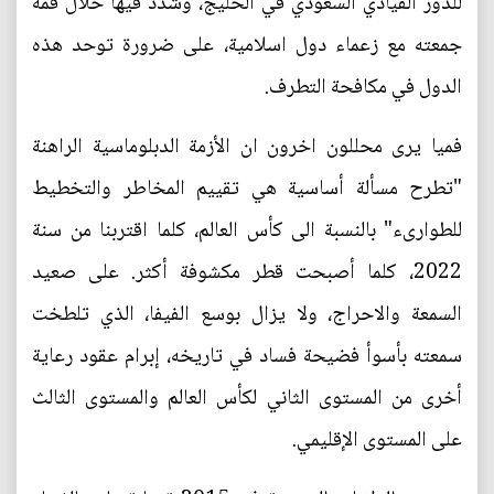
للدور القيادي السعودي في الخليج، وشدد فيها خلال قمة
جمعته مع زعماء دول اسلامية، على ضرورة توحد هذه
الدول في مكافحة التطرف.
فميا يرى محللون اخرون ان الأزمة الدبلوماسية الراهنة
"تطرح مسألة أساسية هي تقييم المخاطر والتخطيط
للطوارىء" بالنسبة الى كأس العالم، كلما اقتربنا من سنة
2022، كلما أصبحت قطر مكشوفة أكثر. على صعيد
السمعة والاحراج، ولا يزال بوسع الفيفا، الذي تلطخت
سمعته بأسوأ فضيحة فساد في تاريخه، إبرام عقود رعاية
أخرى من المستوى الثاني لكأس العالم والمستوى الثالث
على المستوى الإقليمي.