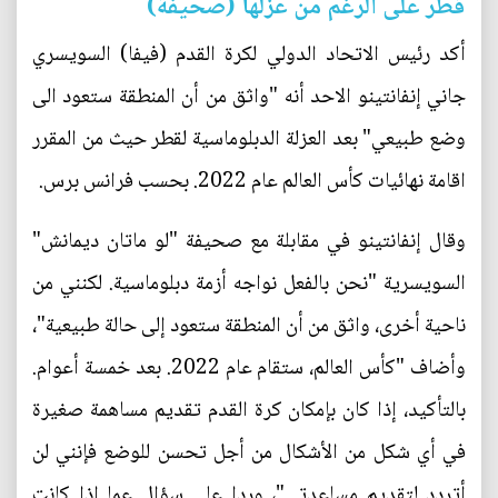
قطر على الرغم من عزلها (صحيفة)
أكد رئيس الاتحاد الدولي لكرة القدم (فيفا) السويسري
جاني إنفانتينو الاحد أنه "واثق من أن المنطقة ستعود الى
وضع طبيعي" بعد العزلة الدبلوماسية لقطر حيث من المقرر
اقامة نهائيات كأس العالم عام 2022. بحسب فرانس برس.
وقال إنفانتينو في مقابلة مع صحيفة "لو ماتان ديمانش"
السويسرية "نحن بالفعل نواجه أزمة دبلوماسية. لكنني من
ناحية أخرى، واثق من أن المنطقة ستعود إلى حالة طبيعية"،
وأضاف "كأس العالم، ستقام عام 2022. بعد خمسة أعوام.
بالتأكيد، إذا كان بإمكان كرة القدم تقديم مساهمة صغيرة
في أي شكل من الأشكال من أجل تحسن للوضع فإنني لن
أتردد لتقديم مساعدتي"، وردا على سؤال عما اذا كانت